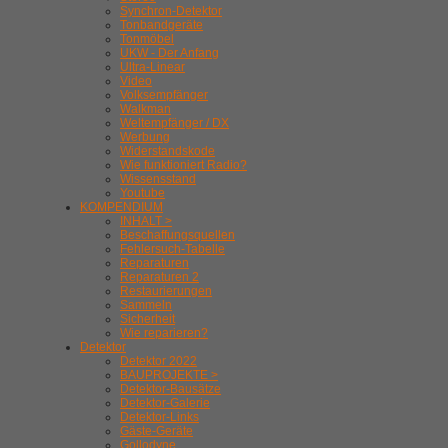
Synchron-Detektor
Tonbandgeräte
Tonmöbel
UKW - Der Anfang
Ultra-Linear
Video
Volksempfänger
Walkman
Weltempfänger / DX
Werbung
Widerstandskode
Wie funktioniert Radio?
Wissensstand
Youtube
KOMPENDIUM
INHALT >
Beschaffungsquellen
Fehlersuch-Tabelle
Reparaturen
Reparaturen 2
Restaurierungen
Sammeln
Sicherheit
Wie reparieren?
Detektor
Detektor 2022
BAUPROJEKTE >
Detektor-Bausätze
Detektor-Galerie
Detektor-Links
Gäste-Geräte
Gollodyne