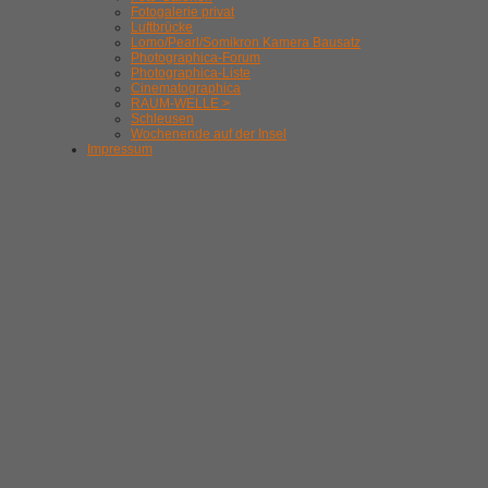
Fotogalerie privat
Luftbrücke
Lomo/Pearl/Somikron Kamera Bausatz
Photographica-Forum
Photographica-Liste
Cinematographica
RAUM-WELLE >
Schleusen
Wochenende auf der Insel
Impressum