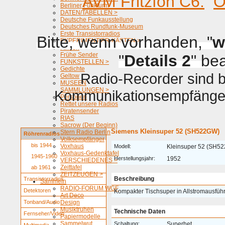
AVM Fritzfon C6.
O
Berliner Funkturm
DATEN/TABELLEN >
Deutsche Funkausstellung
Deutsches Rundfunk-Museum
Erste Transistorradios
Bitte, wenn vorhanden, "
w
EXPERIMENTIER-KÄSTEN >
Firmen
Frühe Sender
"
Details 2
" be
FUNKSTELLEN >
Gedichte
Radio-Recorder sind be
Geltow
MUSEEN
SAMMLUNGEN >
Kommunikationsempfänger 
Personen
Rettet unsere Radios
Piratensender
RIAS
Sacrow (Der Beginn)
Siemens Kleinsuper 52 (SH522GW)
Stern Radio Berlin
Röhrenradios
Volksempfänger
bis 1944
Voxhaus
Modell:
Kleinsuper 52 (SH5
Voxhaus-Gedenktafel
1945-1960
Herstellungsjahr:
1952
VERSCHIEDENES >
Zeittafel
ab 1961
ZEITZEUGEN >
Beschreibung
Transistorradios
Sammeln
RADIO-FORUM WGF
Detektoren
Kompakter Tischsuper in Allstromausfüh
Art Deco
Tonband/Audio
Design
Musiktruhen
Technische Daten
Fernseher/Video
Papiermodelle
Sammelwut
Schaltung:
Superhet