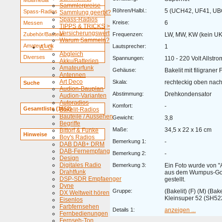
Multimedia
Sammlerpreise
Röhren/Halbl.:
5 (UCH42, UF41, UB
Spass-Radios
Sammlung geerbt?
Spass-Radios
Kreise:
6
Messen
TIPPS & TRICKS >
Versicherungswert
Zubehör/Bauteile
Frequenzen:
LW, MW, KW (kein U
Warum Sammeln?
Amateurfunk
Lautsprecher:
1
A - G
Abgleich
Diverses
Spannungen:
110 - 220 Volt Allstro
Akku/Batterien
Amateurfunk
Gehäuse:
Bakelit mit filigrane
Antennen
Art Deco
Skala:
rechteckig oben nach
Suche
Audion-Bauplan
Abstimmung:
Drehkondensator
Audion-Varianten
Autoradios
Komfort:
-
Gesamtliste (1652)
Bakelit-Radios
Bauteile / Aussehen
Gewicht:
3,8
Begriffe
Maße:
34,5 x 22 x 16 cm
Bittorf & Funke
Hinweise
Boy's Radios
Bemerkung 1:
-
DAB DAB+ DRM
DAB-Fernempfang
Bemerkung 2:
-
Design
Digitales Radio
Bemerkung 3:
Ein Foto wurde von "
Drahtfunk
aus dem Wumpus-Gol
DSP-SDR Empfaenger
gestellt.
Dyne
Gruppe:
(Bakelit) (F) (M) (Ba
DX Weltweit hören
Kleinsuper 52 (SH5
Eisenlos
Farbfernsehen
Details 1:
anzeigen ...
Fernbedienungen
Fernseh-Ton