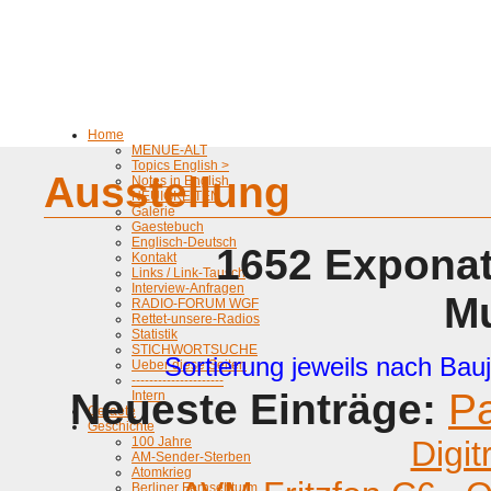
Home
MENUE-ALT
Topics English >
Ausstellung
Notes in English
NEUIGKEITEN
Galerie
Gaestebuch
Englisch-Deutsch
1652 Exponat
Kontakt
Links / Link-Tausch
Interview-Anfragen
M
RADIO-FORUM WGF
Rettet-unsere-Radios
Statistik
STICHWORTSUCHE
Sortierung jeweils nach Bauj
Ueber diese Seiten
---------------------
Neueste Einträge:
P
Intern
Geraete
Geschichte
100 Jahre
Digit
AM-Sender-Sterben
Atomkrieg
Berliner Fernsehturm