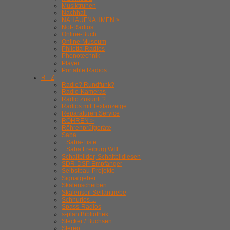
Musiktruhen
Nachhall
NAHAUFNAHMEN >
Not-Radios
Online-Buch
Online-Museum
Philetta-Radios
Phonotechnik
Player
Portable Radios
R - Z
Radio? Rundfunk?
Radio-Kameras
Radio Zukunft ?
Radios mit Textanzeige
Reparaturen Service
RÖHREN >
Röhrenprüfgeräte
Saba
.. Saba-Liste
.. Saba Freiburg WIII
Schaltbilder, Schaltbildlesen
SDR-DSP Empfänger
Selbstbau-Projekte
Signalgeber
Skalenscheiben
Skalenseil Seilantriebe
Schnurlos ...
Spass-Radios
s-plan Bibliothek
Stecker / Buchsen
Stereo