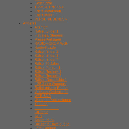
Geschichte
TIPPS & TRICKS >
Kristalldetekoren
Kristallhörer
VERSCHIEDENES >
Anderes
Altamont
Rätsel. Bilder 1
Flatrates, Streams
Presse-Anfragen
RADIO-FORUM WGF
Radio-Puzzle
Rätsel. Bilder 2
Rätsel. Bilder 3
Rätsel. Bilder 4
Rätsel 90 Jahre
Rätsel. Person 1
Rätsel. Technik 1
Rätsel. Technik 2
Rätsel. Geschichte 1
.. 25 Jahre Wumpus
Rettet-unsere-Radios
Voxhaus-Gedenktafel
WEB-SDR
Wumpus-Publikationen
Youtube
---------------------
Off Topic
ACR
Amateurfunk
Die echte Havelquelle
Foto-Galerien