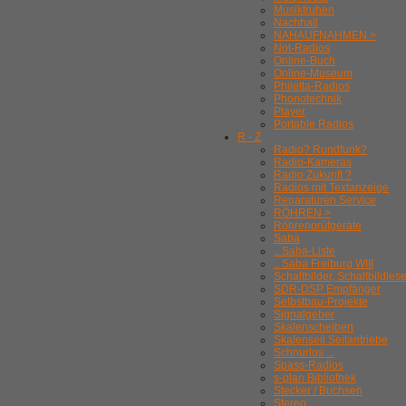
Musiktruhen
Nachhall
NAHAUFNAHMEN >
Not-Radios
Online-Buch
Online-Museum
Philetta-Radios
Phonotechnik
Player
Portable Radios
R - Z
Radio? Rundfunk?
Radio-Kameras
Radio Zukunft ?
Radios mit Textanzeige
Reparaturen Service
RÖHREN >
Röhrenprüfgeräte
Saba
.. Saba-Liste
.. Saba Freiburg WIII
Schaltbilder, Schaltbildles
SDR-DSP Empfänger
Selbstbau-Projekte
Signalgeber
Skalenscheiben
Skalenseil Seilantriebe
Schnurlos ...
Spass-Radios
s-plan Bibliothek
Stecker / Buchsen
Stereo