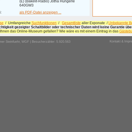
:
(E) (Bakelit-Radio) Jotha Hüngerle
640GW3
1:
als PDF-Datei anzeigen ...
se
/ Umfangreiche
Suchfunktionen
/
Gesamtliste
aller Exponate /
Unbekannte Be
ichtigkeit gezeigter Schaltbilder oder technischer Daten wird keine Garantie ü
 Ihnen das Online-Museum gefallen? Wie wäre es mit einem Eintrag in das
Gästeb
Kontakt & Imp
er Steinfuehr,
WGF
| Besucherzähler: 5.920.563