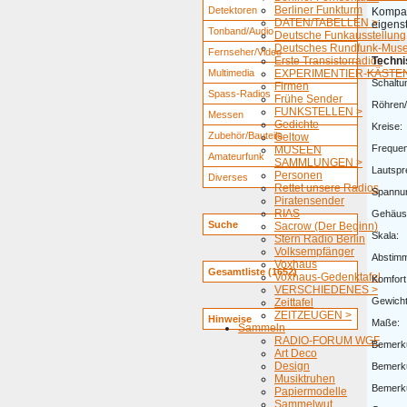
Berliner Funkturm
Detektoren
Kompak
DATEN/TABELLEN >
eigens
Tonband/Audio
Deutsche Funkausstellung
Deutsches Rundfunk-Mus
Fernseher/Video
Erste Transistorradios
Techni
Multimedia
EXPERIMENTIER-KÄSTEN
Schaltu
Firmen
Spass-Radios
Frühe Sender
Röhren/
FUNKSTELLEN >
Messen
Gedichte
Kreise:
Zubehör/Bauteile
Geltow
Freque
MUSEEN
Amateurfunk
SAMMLUNGEN >
Lautspr
Personen
Diverses
Rettet unsere Radios
Spannu
Piratensender
RIAS
Gehäus
Suche
Sacrow (Der Beginn)
Skala:
Stern Radio Berlin
Volksempfänger
Abstim
Voxhaus
Gesamtliste (1652)
Voxhaus-Gedenktafel
Komfort
VERSCHIEDENES >
Gewicht
Zeittafel
ZEITZEUGEN >
Hinweise
Maße:
Sammeln
RADIO-FORUM WGF
Bemerk
Art Deco
Design
Bemerk
Musiktruhen
Bemerk
Papiermodelle
Sammelwut