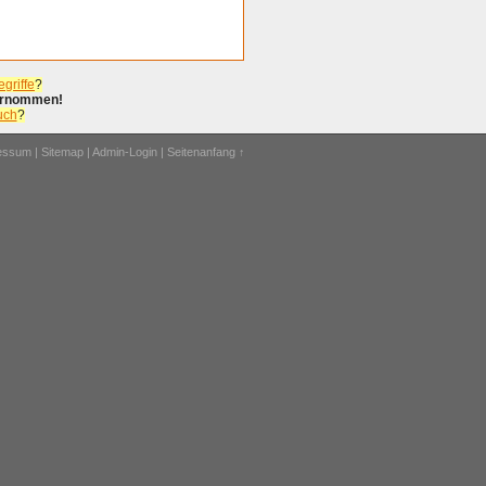
griffe
?
bernommen!
uch
?
ressum
|
Sitemap
|
Admin-Login
|
Seitenanfang ↑