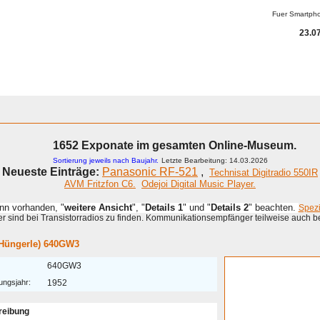
Fuer Smartph
23.07
1652 Exponate im gesamten Online-Museum.
Sortierung jeweils nach Baujahr.
Letzte Bearbeitung: 14.03.2026
Neueste Einträge:
Panasonic RF-521
,
Technisat Digitradio 550IR
AVM Fritzfon C6.
Odejoi Digital Music Player.
enn vorhanden, "
weitere Ansicht
", "
Details 1
" und "
Details 2
" beachten.
Spez
 sind bei Transistorradios zu finden. Kommunikationsempfänger teilweise auch b
(Hüngerle) 640GW3
640GW3
ungsjahr:
1952
reibung