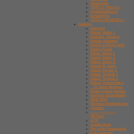
Geschichte
TIPPS & TRICKS >
Kristalldetekoren
Kristallhörer
VERSCHIEDENES >
Anderes
Altamont
Rätsel. Bilder 1
Flatrates, Streams
Presse-Anfragen
RADIO-FORUM WGF
Radio-Puzzle
Rätsel. Bilder 2
Rätsel. Bilder 3
Rätsel. Bilder 4
Rätsel 90 Jahre
Rätsel. Person 1
Rätsel. Technik 1
Rätsel. Technik 2
Rätsel. Geschichte 1
.. 25 Jahre Wumpus
Rettet-unsere-Radios
Voxhaus-Gedenktafel
WEB-SDR
Wumpus-Publikationen
Youtube
---------------------
Off Topic
ACR
Amateurfunk
Die echte Havelquelle
Foto-Galerien