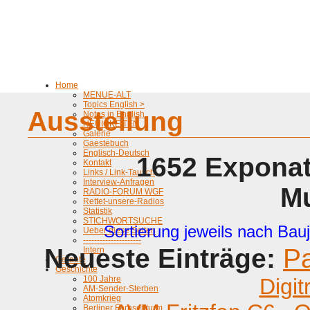
Home
MENUE-ALT
Topics English >
Ausstellung
Notes in English
NEUIGKEITEN
Galerie
Gaestebuch
Englisch-Deutsch
1652 Exponat
Kontakt
Links / Link-Tausch
Interview-Anfragen
M
RADIO-FORUM WGF
Rettet-unsere-Radios
Statistik
STICHWORTSUCHE
Sortierung jeweils nach Bauj
Ueber diese Seiten
---------------------
Neueste Einträge:
P
Intern
Geraete
Geschichte
100 Jahre
Digit
AM-Sender-Sterben
Atomkrieg
Berliner Fernsehturm