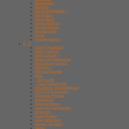
Musiktruhen
Nachhall
NAHAUFNAHMEN >
Not-Radios
Online-Buch
Online-Museum
Philetta-Radios
Phonotechnik
Player
Portable Radios
R - Z
Radio? Rundfunk?
Radio-Kameras
Radio Zukunft ?
Radios mit Textanzeige
Reparaturen Service
RÖHREN >
Röhrenprüfgeräte
Saba
.. Saba-Liste
.. Saba Freiburg WIII
Schaltbilder, Schaltbildlesen
SDR-DSP Empfänger
Selbstbau-Projekte
Signalgeber
Skalenscheiben
Skalenseil Seilantriebe
Schnurlos ...
Spass-Radios
s-plan Bibliothek
Stecker / Buchsen
Stereo