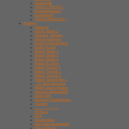
Geschichte
TIPPS & TRICKS >
Kristalldetekoren
Kristallhörer
VERSCHIEDENES >
Anderes
Altamont
Rätsel. Bilder 1
Flatrates, Streams
Presse-Anfragen
RADIO-FORUM WGF
Radio-Puzzle
Rätsel. Bilder 2
Rätsel. Bilder 3
Rätsel. Bilder 4
Rätsel 90 Jahre
Rätsel. Person 1
Rätsel. Technik 1
Rätsel. Technik 2
Rätsel. Geschichte 1
.. 25 Jahre Wumpus
Rettet-unsere-Radios
Voxhaus-Gedenktafel
WEB-SDR
Wumpus-Publikationen
Youtube
---------------------
Off Topic
ACR
Amateurfunk
Die echte Havelquelle
Foto-Galerien