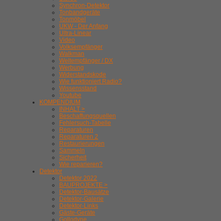
Synchron-Detektor
Tonbandgeräte
Tonmöbel
UKW - Der Anfang
Ultra-Linear
Video
Volksempfänger
Walkman
Weltempfänger / DX
Werbung
Widerstandskode
Wie funktioniert Radio?
Wissensstand
Youtube
KOMPENDIUM
INHALT >
Beschaffungsquellen
Fehlersuch-Tabelle
Reparaturen
Reparaturen 2
Restaurierungen
Sammeln
Sicherheit
Wie reparieren?
Detektor
Detektor 2022
BAUPROJEKTE >
Detektor-Bausätze
Detektor-Galerie
Detektor-Links
Gäste-Geräte
Gollodyne