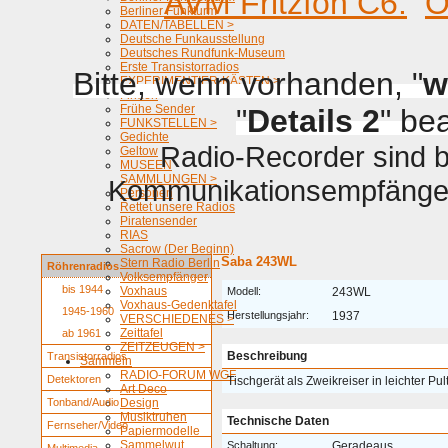
AVM Fritzfon C6.
O
Berliner Funkturm
DATEN/TABELLEN >
Deutsche Funkausstellung
Deutsches Rundfunk-Museum
Erste Transistorradios
Bitte, wenn vorhanden, "
w
EXPERIMENTIER-KÄSTEN >
Firmen
Frühe Sender
"
Details 2
" be
FUNKSTELLEN >
Gedichte
Radio-Recorder sind be
Geltow
MUSEEN
SAMMLUNGEN >
Kommunikationsempfänger 
Personen
Rettet unsere Radios
Piratensender
RIAS
Sacrow (Der Beginn)
Saba 243WL
Stern Radio Berlin
Röhrenradios
Volksempfänger
bis 1944
Voxhaus
Modell:
243WL
Voxhaus-Gedenktafel
1945-1960
Herstellungsjahr:
1937
VERSCHIEDENES >
Zeittafel
ab 1961
ZEITZEUGEN >
Beschreibung
Transistorradios
Sammeln
RADIO-FORUM WGF
Detektoren
Tischgerät als Zweikreiser in leichter Pul
Art Deco
Tonband/Audio
Design
Musiktruhen
Technische Daten
Fernseher/Video
Papiermodelle
Sammelwut
Schaltung:
Geradeaus