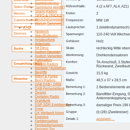
Multimedia
Sammlerpreise
Röhren/Halbl.:
4 (2 x AF7, AL4, AZ1)
Spass-Radios
Sammlung geerbt?
Spass-Radios
Kreise:
2
Messen
TIPPS & TRICKS >
Versicherungswert
Zubehör/Bauteile
Frequenzen:
MW. LW
Warum Sammeln?
Amateurfunk
Lautsprecher:
1 (elektrodynamisch)
A - G
Abgleich
Diverses
Spannungen:
110-240 Volt Wechse
Akku/Batterien
Amateurfunk
Gehäuse:
Holz
Antennen
Art Deco
Skala:
rechteckig Mitte oben
Suche
Audion-Bauplan
Abstimmung:
Drehkondensatoren
Audion-Varianten
Autoradios
Komfort:
TA-Anschluß, 3.Stufe
Gesamtliste (1652)
Bakelit-Radios
Rückwand, Zweitlaut
Bauteile / Aussehen
Begriffe
Gewicht:
15,5 kg
Bittorf & Funke
Hinweise
Maße:
48,5 x 37 x 28,5 cm
Boy's Radios
DAB DAB+ DRM
Bemerkung 1:
2 Bedienelemente an
DAB-Fernempfang
Design
Bemerkung 2:
Bandfilter-Eingang, D
Digitales Radio
Antennenkopplung u
Drahtfunk
DSP-SDR Empfaenger
Bemerkung 3:
damaliger Preis 196
Dyne
Gruppe:
(I) (28) (Zweikreiser)
DX Weltweit hören
Eisenlos
Details 1:
anzeigen ...
Farbfernsehen
Fernbedienungen
Fernseh-Ton