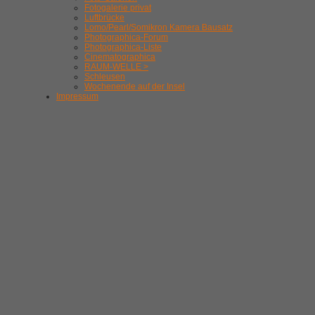
Fotogalerie privat
Luftbrücke
Lomo/Pearl/Somikron Kamera Bausatz
Photographica-Forum
Photographica-Liste
Cinematographica
RAUM-WELLE >
Schleusen
Wochenende auf der Insel
Impressum