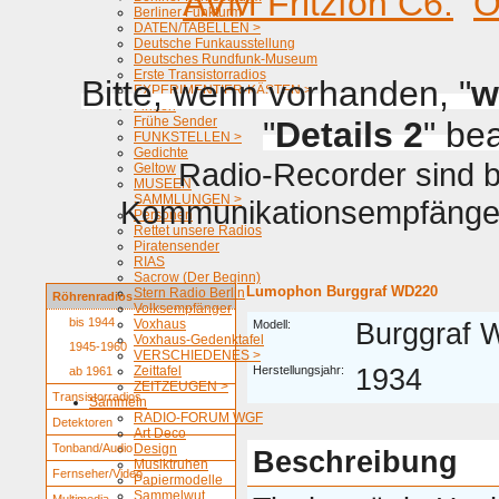
AVM Fritzfon C6.
O
Berliner Funkturm
DATEN/TABELLEN >
Deutsche Funkausstellung
Deutsches Rundfunk-Museum
Erste Transistorradios
Bitte, wenn vorhanden, "
w
EXPERIMENTIER-KÄSTEN >
Firmen
Frühe Sender
"
Details 2
" be
FUNKSTELLEN >
Gedichte
Radio-Recorder sind be
Geltow
MUSEEN
SAMMLUNGEN >
Kommunikationsempfänger 
Personen
Rettet unsere Radios
Piratensender
RIAS
Sacrow (Der Beginn)
Lumophon Burggraf WD220
Stern Radio Berlin
Röhrenradios
Volksempfänger
bis 1944
Voxhaus
Modell:
Burggraf
Voxhaus-Gedenktafel
1945-1960
VERSCHIEDENES >
Zeittafel
Herstellungsjahr:
1934
ab 1961
ZEITZEUGEN >
Transistorradios
Sammeln
RADIO-FORUM WGF
Detektoren
Art Deco
Tonband/Audio
Design
Beschreibung
Musiktruhen
Fernseher/Video
Papiermodelle
Sammelwut