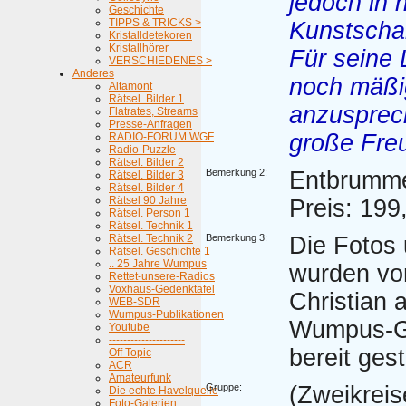
jedoch in 
Geschichte
TIPPS & TRICKS >
Kunstschal
Kristalldetekoren
Kristallhörer
Für seine L
VERSCHIEDENES >
Anderes
noch mäßi
Altamont
Rätsel. Bilder 1
anzusprec
Flatrates, Streams
Presse-Anfragen
große Fre
RADIO-FORUM WGF
Radio-Puzzle
Rätsel. Bilder 2
Bemerkung 2:
Entbrumme
Rätsel. Bilder 3
Rätsel. Bilder 4
Rätsel 90 Jahre
Preis: 19
Rätsel. Person 1
Rätsel. Technik 1
Rätsel. Technik 2
Bemerkung 3:
Die Fotos
Rätsel. Geschichte 1
.. 25 Jahre Wumpus
wurden vo
Rettet-unsere-Radios
Voxhaus-Gedenktafel
Christian
WEB-SDR
Wumpus-Publikationen
Wumpus-G
Youtube
---------------------
bereit geste
Off Topic
ACR
Amateurfunk
Gruppe:
(Zweikreis
Die echte Havelquelle
Foto-Galerien