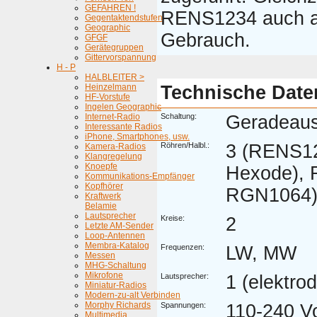
GEFAHREN !
RENS1234 auch al
Gegentaktendstufen
Geographic
Gebrauch.
GFGF
Gerätegruppen
Gittervorspannung
H - P
HALBLEITER >
Heinzelmann
Technische Date
HF-Vorstufe
Ingelen Geographic
Internet-Radio
Schaltung:
Geradeau
Interessante Radios
iPhone, Smartphones, usw.
Röhren/Halbl.:
3 (RENS12
Kamera-Radios
Klangregelung
Knoepfe
Hexode), 
Kommunikations-Empfänger
Kopfhörer
RGN1064
Kraftwerk
Belamie
Lautsprecher
Kreise:
2
Letzte AM-Sender
Loop-Antennen
Membra-Katalog
Frequenzen:
LW, MW
Messen
MHG-Schaltung
Mikrofone
Lautsprecher:
1 (elektro
Miniatur-Radios
Modern-zu-alt Verbinden
Morphy Richards
Spannungen:
110-240 V
Multimedia