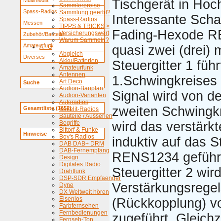
Multimedia
Tischgerät in Hoc
Sammlerpreise
Spass-Radios
Sammlung geerbt?
Interessante Scha
Spass-Radios
Messen
TIPPS & TRICKS >
Fading-Hexode R
Versicherungswert
Zubehör/Bauteile
Warum Sammeln?
Amateurfunk
quasi zwei (drei) 
A - G
Abgleich
Diverses
Akku/Batterien
Steuergitter 1 füh
Amateurfunk
Antennen
1.Schwingkreises 
Art Deco
Suche
Audion-Bauplan
Signal wird von d
Audion-Varianten
Autoradios
zweiten Schwingkr
Gesamtliste (1652)
Bakelit-Radios
Bauteile / Aussehen
Begriffe
wird das verstärk
Bittorf & Funke
Hinweise
Boy's Radios
induktiv auf das S
DAB DAB+ DRM
DAB-Fernempfang
RENS1234 geführt
Design
Digitales Radio
Steuergitter 2 wi
Drahtfunk
DSP-SDR Empfaenger
Verstärkungsrege
Dyne
DX Weltweit hören
Eisenlos
(Rückkopplung) v
Farbfernsehen
Fernbedienungen
zugeführt. Gleichze
Fernseh-Ton