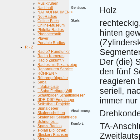
Musiktruhen
Nachhall
Gehäuse:
Holz
NAHAUFNAHMEN >
Not-Radios
Skala:
rechteckig
Online-Buch
Online-Museum
Philetta-Radios
hinten gew
Phonotechnik
Player
(Zylindersk
Portable Radios
R - Z
Segmenten
Radio? Rundfunk?
Radio-Kameras
Der (die) 
Radio Zukunft ?
Radios mit Textanzeige
Reparaturen Service
den fünf 
RÖHREN >
Röhrenprüfgeräte
reagieren
Saba
.. Saba-Liste
seriell, na
.. Saba Freiburg WIII
Schaltbilder, Schaltbildlesen
immer nur 
SDR-DSP Empfänger
Selbstbau-Projekte
Signalgeber
Abstimmung:
Drehkonde
Skalenscheiben
Skalenseil Seilantriebe
Schnurlos ...
Komfort:
TA-Anschl
Spass-Radios
s-plan Bibliothek
Zweitlauts
Stecker / Buchsen
Stereo