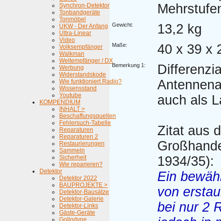
Mehrstufe
Synchron-Detektor
Tonbandgeräte
Tonmöbel
Gewicht:
13,2 kg
UKW - Der Anfang
Ultra-Linear
Video
Maße:
40 x 39 x
Volksempfänger
Walkman
Weltempfänger / DX
Bemerkung 1:
Differenzi
Werbung
Widerstandskode
Antennena
Wie funktioniert Radio?
Wissensstand
Youtube
auch als L
KOMPENDIUM
INHALT >
Beschaffungsquellen
Fehlersuch-Tabelle
Zitat aus 
Reparaturen
Reparaturen 2
Großhande
Restaurierungen
Sammeln
Sicherheit
1934/35):
Wie reparieren?
Detektor
Ein bewäh
Detektor 2022
BAUPROJEKTE >
von erstau
Detektor-Bausätze
Detektor-Galerie
bei nur 2 
Detektor-Links
Gäste-Geräte
Gollodyne