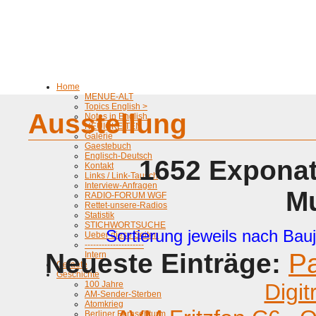
Home
MENUE-ALT
Topics English >
Ausstellung
Notes in English
NEUIGKEITEN
Galerie
Gaestebuch
Englisch-Deutsch
1652 Exponat
Kontakt
Links / Link-Tausch
Interview-Anfragen
M
RADIO-FORUM WGF
Rettet-unsere-Radios
Statistik
STICHWORTSUCHE
Sortierung jeweils nach Bauj
Ueber diese Seiten
---------------------
Neueste Einträge:
P
Intern
Geraete
Geschichte
100 Jahre
Digit
AM-Sender-Sterben
Atomkrieg
Berliner Fernsehturm