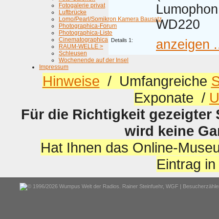
Fotogalerie privat
Lumophon 
Luftbrücke
Lomo/Pearl/Somikron Kamera Bausatz
WD220
Photographica-Forum
Photographica-Liste
Cinematographica
Details 1:
anzeigen .
RAUM-WELLE >
Schleusen
Wochenende auf der Insel
Impressum
Hinweise
/ Umfangreiche
S
Exponate /
U
Für die Richtigkeit gezeigter
wird keine G
Hat Ihnen das Online-Museu
Eintrag i
© 1996/2026 Wumpus Welt der Radios. Rainer Steinfuehr,
WGF
| Besucherzähler