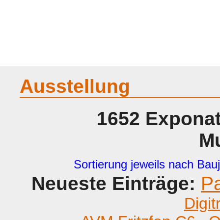
Home
Geraete
Geschichte
Sammeln
A - G
H - P
R -
Ausstellung
1652 Exponat
M
Sortierung jeweils nach Bauj
Neueste Einträge:
P
Digit