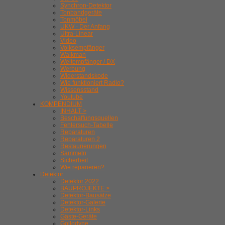
Synchron-Detektor
Tonbandgeräte
Tonmöbel
UKW - Der Anfang
Ultra-Linear
Video
Volksempfänger
Walkman
Weltempfänger / DX
Werbung
Widerstandskode
Wie funktioniert Radio?
Wissensstand
Youtube
KOMPENDIUM
INHALT >
Beschaffungsquellen
Fehlersuch-Tabelle
Reparaturen
Reparaturen 2
Restaurierungen
Sammeln
Sicherheit
Wie reparieren?
Detektor
Detektor 2022
BAUPROJEKTE >
Detektor-Bausätze
Detektor-Galerie
Detektor-Links
Gäste-Geräte
Gollodyne