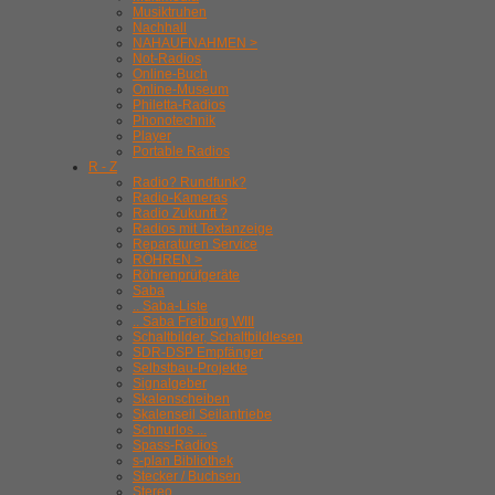
Musiktruhen
Nachhall
NAHAUFNAHMEN >
Not-Radios
Online-Buch
Online-Museum
Philetta-Radios
Phonotechnik
Player
Portable Radios
R - Z
Radio? Rundfunk?
Radio-Kameras
Radio Zukunft ?
Radios mit Textanzeige
Reparaturen Service
RÖHREN >
Röhrenprüfgeräte
Saba
.. Saba-Liste
.. Saba Freiburg WIII
Schaltbilder, Schaltbildlesen
SDR-DSP Empfänger
Selbstbau-Projekte
Signalgeber
Skalenscheiben
Skalenseil Seilantriebe
Schnurlos ...
Spass-Radios
s-plan Bibliothek
Stecker / Buchsen
Stereo