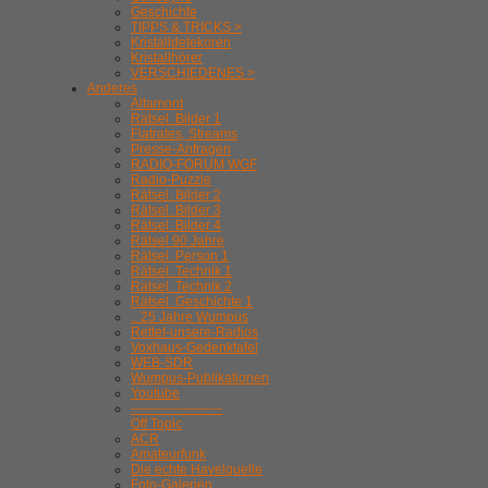
Geschichte
TIPPS & TRICKS >
Kristalldetekoren
Kristallhörer
VERSCHIEDENES >
Anderes
Altamont
Rätsel. Bilder 1
Flatrates, Streams
Presse-Anfragen
RADIO-FORUM WGF
Radio-Puzzle
Rätsel. Bilder 2
Rätsel. Bilder 3
Rätsel. Bilder 4
Rätsel 90 Jahre
Rätsel. Person 1
Rätsel. Technik 1
Rätsel. Technik 2
Rätsel. Geschichte 1
.. 25 Jahre Wumpus
Rettet-unsere-Radios
Voxhaus-Gedenktafel
WEB-SDR
Wumpus-Publikationen
Youtube
---------------------
Off Topic
ACR
Amateurfunk
Die echte Havelquelle
Foto-Galerien