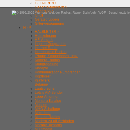
GEFAHREN !
Gegentaktendstufen
Geographic
© 1996/2026 Wumpus Welt der Radios. Rainer Steinfuehr,
WGF
| Besucherzähler
GFGF
Gerätegruppen
Gittervorspannung
H - P
HALBLEITER >
Heinzelmann
HF-Vorstufe
Ingelen Geographic
Internet-Radio
Interessante Radios
iPhone, Smartphones, usw.
Kamera-Radios
Klangregelung
Knoepfe
Kommunikations-Empfänger
Kopfhörer
Kraftwerk
Belamie
Lautsprecher
Letzte AM-Sender
Loop-Antennen
Membra-Katalog
Messen
MHG-Schaltung
Mikrofone
Miniatur-Radios
Modern-zu-alt Verbinden
Morphy Richards
Multimedia