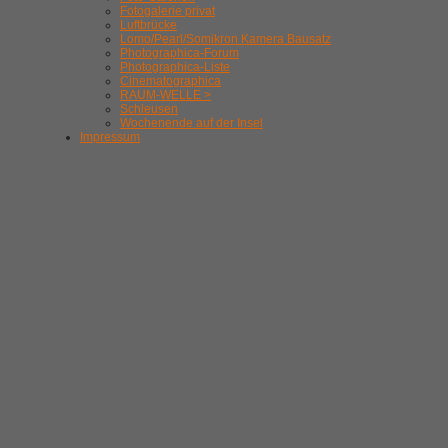
Fotogalerie privat
Luftbrücke
Lomo/Pearl/Somikron Kamera Bausatz
Photographica-Forum
Photographica-Liste
Cinematographica
RAUM-WELLE >
Schleusen
Wochenende auf der Insel
Impressum