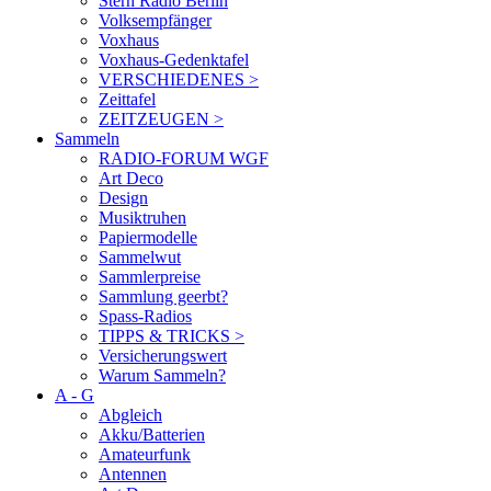
Stern Radio Berlin
Volksempfänger
Voxhaus
Voxhaus-Gedenktafel
VERSCHIEDENES >
Zeittafel
ZEITZEUGEN >
Sammeln
RADIO-FORUM WGF
Art Deco
Design
Musiktruhen
Papiermodelle
Sammelwut
Sammlerpreise
Sammlung geerbt?
Spass-Radios
TIPPS & TRICKS >
Versicherungswert
Warum Sammeln?
A - G
Abgleich
Akku/Batterien
Amateurfunk
Antennen