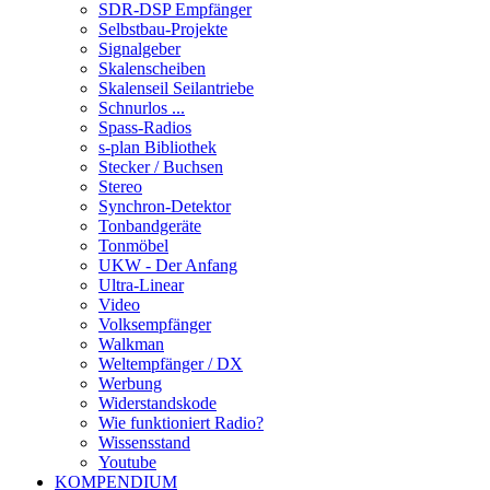
SDR-DSP Empfänger
Selbstbau-Projekte
Signalgeber
Skalenscheiben
Skalenseil Seilantriebe
Schnurlos ...
Spass-Radios
s-plan Bibliothek
Stecker / Buchsen
Stereo
Synchron-Detektor
Tonbandgeräte
Tonmöbel
UKW - Der Anfang
Ultra-Linear
Video
Volksempfänger
Walkman
Weltempfänger / DX
Werbung
Widerstandskode
Wie funktioniert Radio?
Wissensstand
Youtube
KOMPENDIUM