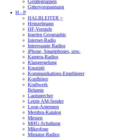
Gerätegruppen
Gittervorspannung
H - P
HALBLEITER >
Heinzelmann
HF-Vorstufe
Ingelen Geographic
Internet-Radio
Interessante Radios
iPhone, Smartphones, usw.
Kamera-Radios
Klangregelung
Knoepfe
Kommunikations-Empfänger
Kopfhörer
Kraftwerk
Belamie
Lautsprecher
Letzte AM-Sender
Loop-Antennen
Membra-Katalog
Messen
MHG-Schaltung
Mikrofone
Miniatur-Radios