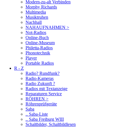
Modern-zu-alt Verbinden
Morphy Richards
Multimedia
Musiktruhen
Nachhall
NAHAUFNAHMEN >
Not-Radios
Online-Buch
Online-Museum
Philetta-Radios
Phonotechnik
Player
Portable Radios
R - Z
Radio? Rundfunk?
Radio-Kameras
Radio Zukunft ?
Radios mit Textanzeige
Reparaturen Service
RÖHREN >
Röhrenprüfgeräte
Saba
.. Saba-Liste
.. Saba Freiburg WIII
Schaltbilder, Schaltbildlesen