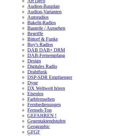
Art Deco
Audion-Bauplan
Audion-Varianten
Autoradios
Bakelit-Radios
Bauteile / Aussehen
Begriffe
Bittorf & Funke
Boy's Radios
DAB DAB+ DRM
DAB-Fernempfang
Design
Digitales Radio
Drahtfunk
DSP-SDR Empfaenger
Dyne
DX Weltweit hören
Eisenlos
Farbfernsehen
Fernbedienungen
Fernseh-Ton
GEFAHREN !
Gegentaktendstufen
Geographic
GFGF