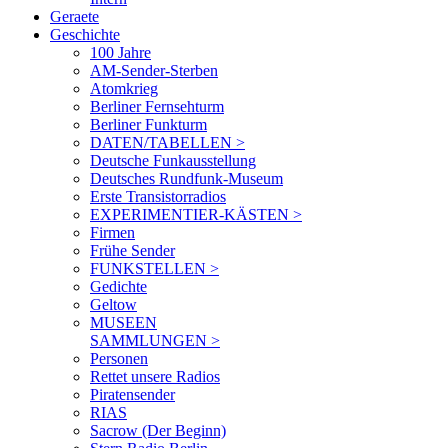
Geraete
Geschichte
100 Jahre
AM-Sender-Sterben
Atomkrieg
Berliner Fernsehturm
Berliner Funkturm
DATEN/TABELLEN >
Deutsche Funkausstellung
Deutsches Rundfunk-Museum
Erste Transistorradios
EXPERIMENTIER-KÄSTEN >
Firmen
Frühe Sender
FUNKSTELLEN >
Gedichte
Geltow
MUSEEN
SAMMLUNGEN >
Personen
Rettet unsere Radios
Piratensender
RIAS
Sacrow (Der Beginn)