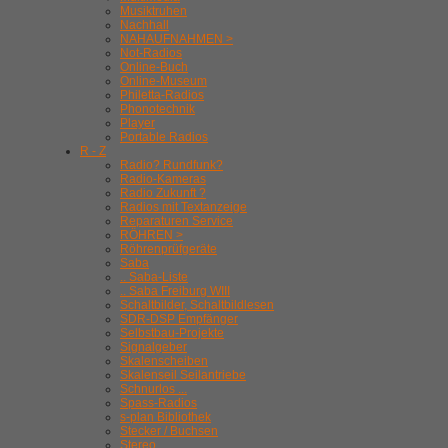
Musiktruhen
Nachhall
NAHAUFNAHMEN >
Not-Radios
Online-Buch
Online-Museum
Philetta-Radios
Phonotechnik
Player
Portable Radios
R - Z
Radio? Rundfunk?
Radio-Kameras
Radio Zukunft ?
Radios mit Textanzeige
Reparaturen Service
RÖHREN >
Röhrenprüfgeräte
Saba
.. Saba-Liste
.. Saba Freiburg WIII
Schaltbilder, Schaltbildlesen
SDR-DSP Empfänger
Selbstbau-Projekte
Signalgeber
Skalenscheiben
Skalenseil Seilantriebe
Schnurlos ...
Spass-Radios
s-plan Bibliothek
Stecker / Buchsen
Stereo