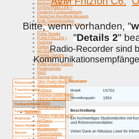
AVM Fritzfon C6.
O
Berliner Funkturm
DATEN/TABELLEN >
Deutsche Funkausstellung
Deutsches Rundfunk-Museum
Erste Transistorradios
Bitte, wenn vorhanden, "
w
EXPERIMENTIER-KÄSTEN >
Firmen
Frühe Sender
"
Details 2
" be
FUNKSTELLEN >
Gedichte
Radio-Recorder sind be
Geltow
MUSEEN
SAMMLUNGEN >
Kommunikationsempfänger 
Personen
Rettet unsere Radios
Piratensender
RIAS
Sacrow (Der Beginn)
Neumann
Stern Radio Berlin
Röhrenradios
Volksempfänger
Transistorradios
Voxhaus
Modell:
UV701
Voxhaus-Gedenktafel
Detektoren
Herstellungsjahr:
1954
VERSCHIEDENES >
Zeittafel
Tonband/Audio
ZEITZEUGEN >
Beschreibung
Fernseher/Video
Sammeln
RADIO-FORUM WGF
Ein hochwertiges Studiomikrofon mit Ko
Multimedia
Art Deco
und Röhrenvorverstärker.
Design
Spass-Radios
Musiktruhen
Vielen Dank an Nikolaus Löwe für Inform
Messen
Papiermodelle
Sammelwut