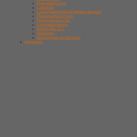
Fotogalerie privat
Luftbrücke
Lomo/Pearl/Somikron Kamera Bausatz
Photographica-Forum
Photographica-Liste
Cinematographica
RAUM-WELLE >
Schleusen
Wochenende auf der Insel
Impressum