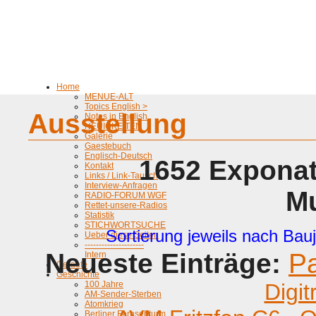
Home
MENUE-ALT
Topics English >
Ausstellung
Notes in English
NEUIGKEITEN
Galerie
Gaestebuch
Englisch-Deutsch
1652 Exponat
Kontakt
Links / Link-Tausch
Interview-Anfragen
M
RADIO-FORUM WGF
Rettet-unsere-Radios
Statistik
STICHWORTSUCHE
Sortierung jeweils nach Bauj
Ueber diese Seiten
---------------------
Neueste Einträge:
P
Intern
Geraete
Geschichte
100 Jahre
Digit
AM-Sender-Sterben
Atomkrieg
Berliner Fernsehturm