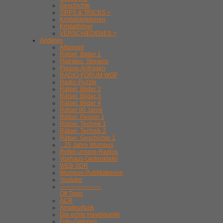
Geschichte
TIPPS & TRICKS >
Kristalldetekoren
Kristallhörer
VERSCHIEDENES >
Anderes
Altamont
Rätsel. Bilder 1
Flatrates, Streams
Presse-Anfragen
RADIO-FORUM WGF
Radio-Puzzle
Rätsel. Bilder 2
Rätsel. Bilder 3
Rätsel. Bilder 4
Rätsel 90 Jahre
Rätsel. Person 1
Rätsel. Technik 1
Rätsel. Technik 2
Rätsel. Geschichte 1
.. 25 Jahre Wumpus
Rettet-unsere-Radios
Voxhaus-Gedenktafel
WEB-SDR
Wumpus-Publikationen
Youtube
---------------------
Off Topic
ACR
Amateurfunk
Die echte Havelquelle
Foto-Galerien