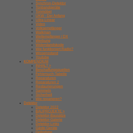
Synchron-Detektor
Tonbandgeräte
Tonmöbel
UKW - Der Anfang
Ultra-Linear
Video
Volksempfänger
Walkman
Weltempfänger / DX
Werbung
Widerstandskode
Wie funktioniert Radio?
Wissensstand
Youtube
KOMPENDIUM
INHALT >
Beschaffungsquellen
Fehlersuch-Tabelle
Reparaturen
Reparaturen 2
Restaurierungen
Sammeln
Sicherheit
Wie reparieren?
Detektor
Detektor 2022
BAUPROJEKTE >
Detektor-Bausätze
Detektor-Galerie
Detektor-Links
Gäste-Geräte
Gollodyne