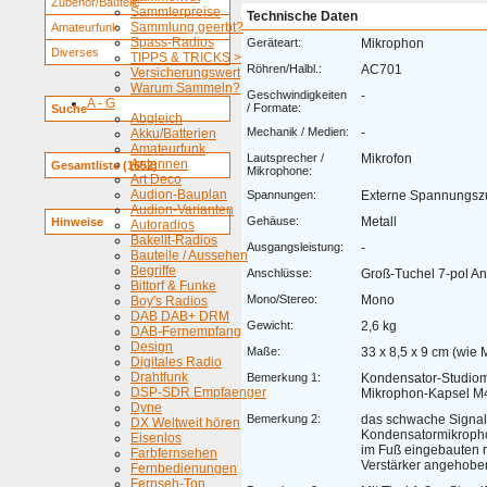
Zubehör/Bauteile
Sammlerpreise
Technische Daten
Sammlung geerbt?
Amateurfunk
Spass-Radios
Geräteart:
Mikrophon
Diverses
TIPPS & TRICKS >
Röhren/Halbl.:
AC701
Versicherungswert
Warum Sammeln?
Geschwindigkeiten
-
A - G
/ Formate:
Suche
Abgleich
Mechanik / Medien:
-
Akku/Batterien
Amateurfunk
Lautsprecher /
Mikrofon
Antennen
Gesamtliste (1652)
Mikrophone:
Art Deco
Audion-Bauplan
Spannungen:
Externe Spannungsz
Audion-Varianten
Gehäuse:
Metall
Hinweise
Autoradios
Bakelit-Radios
Ausgangsleistung:
-
Bauteile / Aussehen
Begriffe
Anschlüsse:
Groß-Tuchel 7-pol A
Bittorf & Funke
Mono/Stereo:
Mono
Boy's Radios
DAB DAB+ DRM
Gewicht:
2,6 kg
DAB-Fernempfang
Design
Maße:
33 x 8,5 x 9 cm (wie 
Digitales Radio
Drahtfunk
Bemerkung 1:
Kondensator-Studiom
DSP-SDR Empfaenger
Mikrophon-Kapsel M
Dyne
Bemerkung 2:
das schwache Signal
DX Weltweit hören
Kondensatormikroph
Eisenlos
im Fuß eingebauten
Farbfernsehen
Verstärker angehobe
Fernbedienungen
Fernseh-Ton