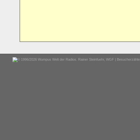
© 1996/2026 Wumpus Welt der Radios. Rainer Steinfuehr,
WGF
| Besucherzähler