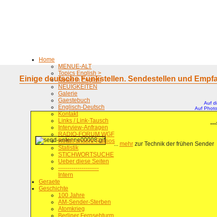
Home
MENUE-ALT
Topics English >
Einige deutsche Funkstellen. Sendestellen und Empf
Notes in English
NEUIGKEITEN
Galerie
Gaestebuch
Auf d
Englisch-Deutsch
Auf Photo
Kontakt
Links / Link-Tausch
---
Interview-Anfragen
RADIO-FORUM WGF
Rettet-unsere-Radios
...
mehr
zur Technik der frühen Sender
Statistik
STICHWORTSUCHE
Ueber diese Seiten
---------------------
Intern
Geraete
Geschichte
100 Jahre
AM-Sender-Sterben
Atomkrieg
Berliner Fernsehturm