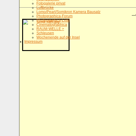
Fotogalerie privat
Luftbrücke
Lomo/Pearl/Somikron Kamera Bausatz
---
Photographica-Forum
Photographica-Liste
Cinematographica
RAUM-WELLE >
Schleusen
Wochenende auf der Insel
Impressum