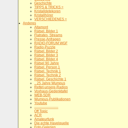
Geschichte
TIPPS & TRICKS >
Kristalldetekoren
Kristallhörer
VERSCHIEDENES >
Anderes
Altamont
Rätsel. Bilder 1
Flatrates, Streams
Presse-Anfragen
RADIO-FORUM WGF
Radio-Puzzle
Rätsel. Bilder 2
Rätsel. Bilder 3
Rätsel. Bilder 4
Rätsel 90 Jahre
Rätsel. Person 1
Rätsel. Technik 1
Rätsel. Technik 2
Rätsel. Geschichte 1
.. 25 Jahre Wumpus
Rettet-unsere-Radios
Voxhaus-Gedenktafel
WEB-SDR
Wumpus-Publikationen
Youtube
---------------------
Off Topic
ACR
Amateurfunk
Die echte Havelquelle
Foto-Galerien