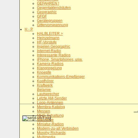
GEFAHREN !
Gegentaktendstufen
Geographic
GFGF
Gerätegruppen
Gittervorspannung
H - P
HALBLEITER >
Heinzelmann
HF-Vorstufe
Ingelen Geographic
Internet-Radio
Interessante Radios
iPhone, Smartphones, usw.
Kamera-Radios
Klangregelung
Knoepfe
Kommunikations-Empfänger
Kopfhörer
Kraftwerk
Belamie
Lautsprecher
Letzte AM-Sender
Loop-Antennen
Membra-Katalog
Messen
---
MHG-Schaltung
Mikrofone
Miniatur-Radios
Modern-zu-alt Verbinden
Morphy Richards
Multimedia