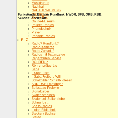
Musiktruhen
Nachhall
NAHAUFNAHMEN >
Not-Radios
Funkstunde, Berliner Rundfunk, NWDR, SFB, ORB, RBB,
Online-Buch
Sender Scholzplatz
Online-Museum
Philetta-Radios
Phonotechnik
Player
Portable Radios
R - Z
Radio? Rundfunk?
Radio-Kameras
Radio Zukunft ?
Radios mit Textanzeige
Reparaturen Service
RÖHREN >
Röhrenprüfgeräte
Saba
.. Saba-Liste
.. Saba Freiburg WIII
Schaltbilder, Schaltbildlesen
SDR-DSP Empfänger
Selbstbau-Projekte
Signalgeber
Skalenscheiben
Skalenseil Seilantriebe
Schnurlos ...
Spass-Radios
s-plan Bibliothek
Stecker / Buchsen
Stereo