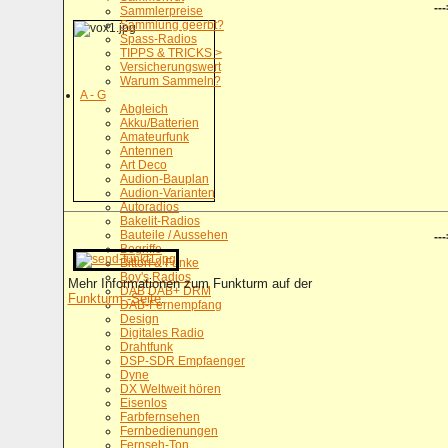
---
Sammlerpreise
Sammlung geerbt?
Spass-Radios
TIPPS & TRICKS >
Versicherungswert
Warum Sammeln?
A - G
Abgleich
Akku/Batterien
Amateurfunk
Antennen
Art Deco
Audion-Bauplan
Audion-Varianten
Autoradios
Bakelit-Radios
Bauteile / Aussehen
---
Begriffe
Bittorf & Funke
Boy's Radios
Mehr Informationen zum Funkturm auf der
DAB DAB+ DRM
Funkturm -Seite
.
DAB-Fernempfang
Design
Digitales Radio
Drahtfunk
DSP-SDR Empfaenger
Dyne
DX Weltweit hören
Eisenlos
Farbfernsehen
Fernbedienungen
Fernseh-Ton