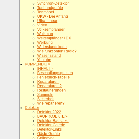
Synchron-Detektor
Tonbandgeräte
Tonmöbel
UKW - Der Anfang
Ultra-Linear
Video
Volksempfänger
Walkman
Weltempfänger / DX
Werbung
Widerstandskode
Wie funktioniert Radio?
Wissensstand
Youtube
KOMPENDIUM
INHALT >
Beschaffungsquellen
Fehlersuch-Tabelle
Reparaturen
Reparaturen 2
Restaurierungen
Sammeln
Sicherheit
Wie reparieren?
Detektor
Detektor 2022
BAUPROJEKTE >
Detektor-Bausätze
Detektor-Galerie
Detektor-Links
Gäste-Geräte
Gollodyne