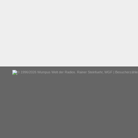
© 1996/2026 Wumpus Welt der Radios. Rainer Steinfuehr,
WGF
| Besucherzähler