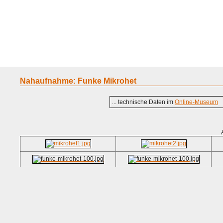
Home
Geraete
Geschichte
Sammeln
A - G
H - P
R -
Nahaufnahme: Funke Mikrohet
... technische Daten im
Online-Museum