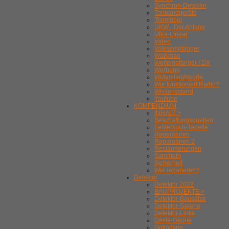
Synchron-Detektor
Tonbandgeräte
Tonmöbel
UKW - Der Anfang
Ultra-Linear
Video
Volksempfänger
Walkman
Weltempfänger / DX
Werbung
Widerstandskode
Wie funktioniert Radio?
Wissensstand
Youtube
KOMPENDIUM
INHALT >
Beschaffungsquellen
Fehlersuch-Tabelle
Reparaturen
Reparaturen 2
Restaurierungen
Sammeln
Sicherheit
Wie reparieren?
Detektor
Detektor 2022
BAUPROJEKTE >
Detektor-Bausätze
Detektor-Galerie
Detektor-Links
Gäste-Geräte
Gollodyne