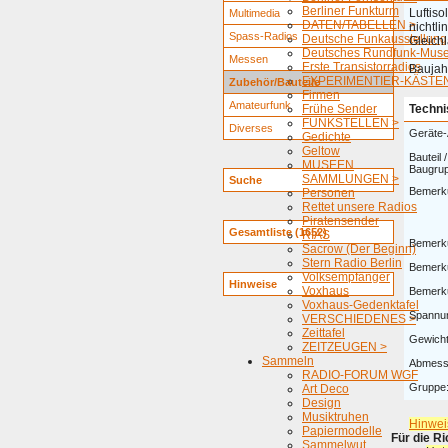
Berliner Funkturm
Luftiso
Multimedia
DATEN/TABELLEN >
nichtl
Spass-Radios
Deutsche Funkausstellung
Gleichl
Deutsches Rundfunk-Mus
Messen
Erste Transistorradios
Baujahr
EXPERIMENTIER-KÄSTEN
Zubehör/Bauteile
Firmen
Amateurfunk
Frühe Sender
Techni
FUNKSTELLEN >
Diverses
Geräte-
Gedichte
Geltow
Bauteil /
MUSEEN
Baugru
SAMMLUNGEN >
Suche
Bemerk
Personen
Rettet unsere Radios
Piratensender
Gesamtliste (1652)
RIAS
Bemerk
Sacrow (Der Beginn)
Stern Radio Berlin
Bemerk
Volksempfänger
Hinweise
Voxhaus
Bemerk
Voxhaus-Gedenktafel
Spannu
VERSCHIEDENES >
Zeittafel
Gewicht
ZEITZEUGEN >
Sammeln
Abmess
RADIO-FORUM WGF
Gruppe
Art Deco
Design
Musiktruhen
Hinwei
Papiermodelle
Für die R
Sammelwut