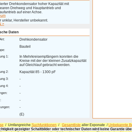
lierter Drehkondensator hoher Kapazität mit
inearen Drehweg und Hauptantrieb und
aufantrieb auf einer Achse.
eum
 unklar, Hersteller unbekannt.
 >
sche Daten
Art:
Drehkondensator
Bauteil
ppe:
ung 1:
In Mehrkreisempfängern konnten die
Kreise mit der der kleinen Zusatzkapazität
auf Gleichlauf gebracht werden.
ung 2:
Kapazität 85 - 1300 pF
ung 3:
-
ung 4:
-
ngen:
-
:
-
ungen:
-
:
(E)
se
/ Umfangreiche
Suchfunktionen
/
Gesamtliste
aller Exponate /
Unbekannte Be
ichtigkeit gezeigter Schaltbilder oder technischer Daten wird keine Garantie ü