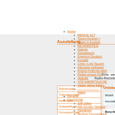
Home
MENUE-ALT
Topics English >
Ausstellung
Notes in English
NEUIGKEITEN
Galerie
Gaestebuch
Englisch-Deutsch
Kontakt
Links / Link-Tausch
Interview-Anfragen
RADIO-FORUM WGF
Bitte, w
Rettet-unsere-Radios
Statistik
Radio-Recorder
STICHWORTSUCHE
Ueber diese Seiten
Unbeka
Röhrenradios
---------------------
Intern
Transistorradios
Modell:
Geraete
Geschichte
Detektoren
Herstell
100 Jahre
Tonband/Audio
AM-Sender-Sterben
Atomkrieg
Besch
Fernseher/Video
Berliner Fernsehturm