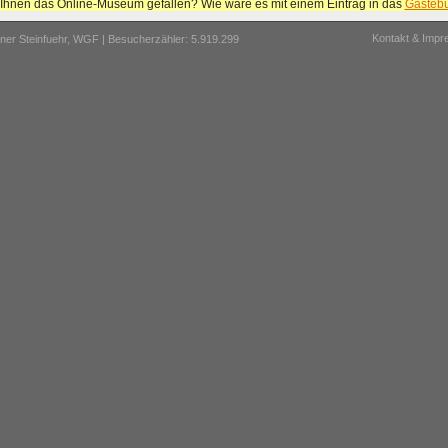
 Ihnen das Online-Museum gefallen? Wie wäre es mit einem Eintrag in das
Gästeb
Kontakt & Imp
er Steinfuehr,
WGF
| Besucherzähler: 5.919.299