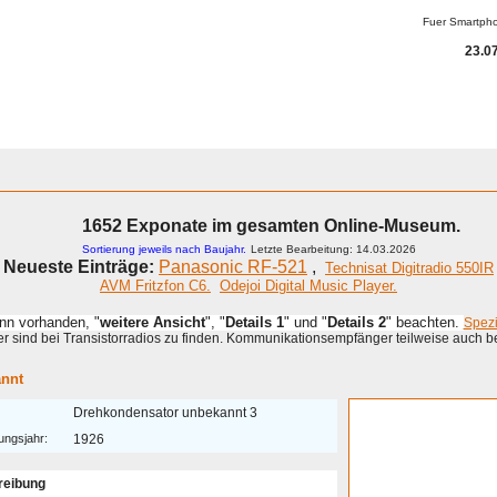
Fuer Smartph
23.07
1652 Exponate im gesamten Online-Museum.
Sortierung jeweils nach Baujahr.
Letzte Bearbeitung: 14.03.2026
Neueste Einträge:
Panasonic RF-521
,
Technisat Digitradio 550IR
AVM Fritzfon C6.
Odejoi Digital Music Player.
enn vorhanden, "
weitere Ansicht
", "
Details 1
" und "
Details 2
" beachten.
Spez
 sind bei Transistorradios zu finden. Kommunikationsempfänger teilweise auch b
nnt
Drehkondensator unbekannt 3
ungsjahr:
1926
reibung