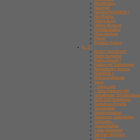
Musiktruhen
Nachhall
NAHAUFNAHMEN >
Not-Radios
Online-Buch
Online-Museum
Philetta-Radios
Phonotechnik
Player
Portable Radios
R - Z
Radio? Rundfunk?
Radio-Kameras
Radio Zukunft ?
Radios mit Textanzeige
Reparaturen Service
RÖHREN >
Röhrenprüfgeräte
Saba
.. Saba-Liste
.. Saba Freiburg WIII
Schaltbilder, Schaltbildles
SDR-DSP Empfänger
Selbstbau-Projekte
Signalgeber
Skalenscheiben
Skalenseil Seilantriebe
Schnurlos ...
Spass-Radios
s-plan Bibliothek
Stecker / Buchsen
Stereo