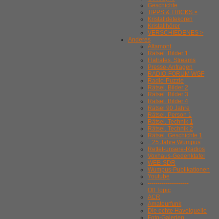
Geschichte
TIPPS & TRICKS >
Kristalldetekoren
Kristallhörer
VERSCHIEDENES >
Anderes
Altamont
Rätsel. Bilder 1
Flatrates, Streams
Presse-Anfragen
RADIO-FORUM WGF
Radio-Puzzle
Rätsel. Bilder 2
Rätsel. Bilder 3
Rätsel. Bilder 4
Rätsel 90 Jahre
Rätsel. Person 1
Rätsel. Technik 1
Rätsel. Technik 2
Rätsel. Geschichte 1
.. 25 Jahre Wumpus
Rettet-unsere-Radios
Voxhaus-Gedenktafel
WEB-SDR
Wumpus-Publikationen
Youtube
---------------------
Off Topic
ACR
Amateurfunk
Die echte Havelquelle
Foto-Galerien