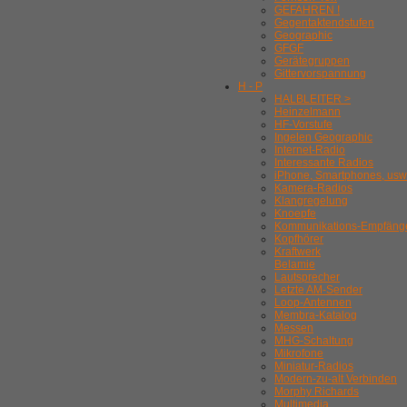
GEFAHREN !
Gegentaktendstufen
Geographic
GFGF
Gerätegruppen
Gittervorspannung
H - P
HALBLEITER >
Heinzelmann
HF-Vorstufe
Ingelen Geographic
Internet-Radio
Interessante Radios
iPhone, Smartphones, usw
Kamera-Radios
Klangregelung
Knoepfe
Kommunikations-Empfäng
Kopfhörer
Kraftwerk
Belamie
Lautsprecher
Letzte AM-Sender
Loop-Antennen
Membra-Katalog
Messen
MHG-Schaltung
Mikrofone
Miniatur-Radios
Modern-zu-alt Verbinden
Morphy Richards
Multimedia