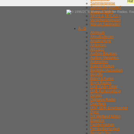
Hat
Sammlerpreise
Sammlung geerbt?
Spass-Radios
© 1996/2026 Wumpus Welt der Radios. Rain
TIPPS & TRICKS >
Versicherungswert
Warum Sammeln?
A - G
Abgleich
Akku/Batterien
Amateurfunk
Antennen
Art Deco
Audion-Bauplan
Audion-Varianten
Autoradios
Bakelit-Radios
Bauteile / Aussehen
Begriffe
Bittorf & Funke
Boy's Radios
DAB DAB+ DRM
DAB-Fernempfang
Design
Digitales Radio
Drahtfunk
DSP-SDR Empfaenger
Dyne
DX Weltweit hören
Eisenlos
Farbfernsehen
Fernbedienungen
Fernseh-Ton