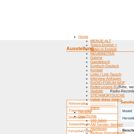
Home
MENUE-ALT
Topics English >
Ausstellung
Notes in English
NEUIGKEITEN
Galerie
Gaestebuch
Englisch-Deutsch
Kontakt
Links / Link-Tausch
Interview-Anfragen
RADIO-FORUM WGF
Bitte, w
Rettet-unsere-Radios
Statistik
Radio-Recorder
STICHWORTSUCHE
Ueber diese Seiten
Sennhe
Röhrenradios
---------------------
Intern
Transistorradios
Modell:
Geraete
Geschichte
Detektoren
Herstell
100 Jahre
Tonband/Audio
AM-Sender-Sterben
Atomkrieg
Besch
Fernseher/Video
Berliner Fernsehturm