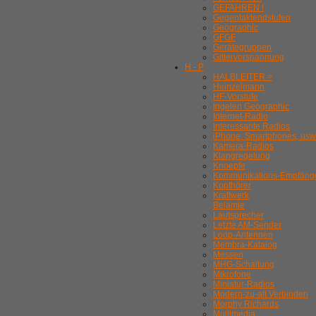
GEFAHREN !
Gegentaktendstufen
Geographic
GFGF
Gerätegruppen
Gittervorspannung
H - P
HALBLEITER >
Heinzelmann
HF-Vorstufe
Ingelen Geographic
Internet-Radio
Interessante Radios
iPhone, Smartphones, usw
Kamera-Radios
Klangregelung
Knoepfe
Kommunikations-Empfäng
Kopfhörer
Kraftwerk
Belamie
Lautsprecher
Letzte AM-Sender
Loop-Antennen
Membra-Katalog
Messen
MHG-Schaltung
Mikrofone
Miniatur-Radios
Modern-zu-alt Verbinden
Morphy Richards
Multimedia