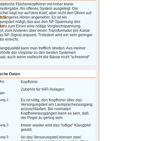
statische Flächenkopfhörer mit hoher klarer
iedergabe. Als offenes System ausgelegt. Die
hel liegt nur auf dem Kopf, aber nicht den Ohren auf.
eum
h längeres Hören angenehm. Es ist ein
gungsteil nötigt, das aus den NF-Spannung des
 >
rkers zum Einen eine nötige Vorgleichspannung
ert, zum Anderen über einen Transformator pro Kanal
as NF-Signal anpasst. Trotzdem wird ein sehr geringer
tor erreicht.
angqualität kann man trefflich streiten: Aus meiner
gehörte der Unipolar zu den besten Systemen
pt, auch wenn vielleicht die Bässe nicht "schreiend"
sche Daten
Art:
Kopfhörer
Zubehör für HiFi-Anlagen
ppe:
ung 1:
Es ist nötig, den Kopfhörer über das
Versorgungsteil am Lautsprecherausgang
anzuschließen. Bei normalen
Kopfhörerausgängen kann es sein, daß
der Pegel zu gering sein.
ung 2:
Immer wieder wird das "luftige" Klangbild
gelobt.
ung 3:
An das Versorungsteil können zwei