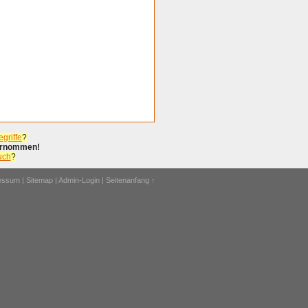
griffe
?
bernommen!
uch
?
ressum
|
Sitemap
|
Admin-Login
|
Seitenanfang ↑