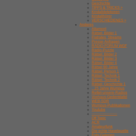
Geschichte
TIPPS & TRICKS >
Kristalldetekoren
Kristallhörer
VERSCHIEDENES >
Anderes
Altamont
Rätsel. Bilder 1
Flatrates, Streams
Presse-Anfragen
RADIO-FORUM WGF
Radio-Puzzle
Rätsel. Bilder 2
Rätsel. Bilder 3
Rätsel. Bilder 4
Rätsel 90 Jahre
Rätsel. Person 1
Rätsel. Technik 1
Rätsel. Technik 2
Rätsel. Geschichte 1
.. 25 Jahre Wumpus
Rettet-unsere-Radios
Voxhaus-Gedenktafel
WEB-SDR
Wumpus-Publikationen
Youtube
---------------------
Off Topic
ACR
Amateurfunk
Die echte Havelquelle
Foto-Galerien