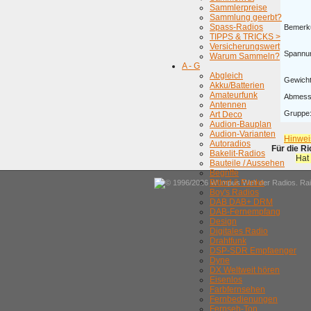
Sammlerpreise
Sammlung geerbt?
Spass-Radios
Bemerk
TIPPS & TRICKS >
Versicherungswert
Spannu
Warum Sammeln?
A - G
Abgleich
Gewicht
Akku/Batterien
Amateurfunk
Abmess
Antennen
Gruppe
Art Deco
Audion-Bauplan
Audion-Varianten
Hinwei
Autoradios
Für die R
Bakelit-Radios
Hat
Bauteile / Aussehen
Begriffe
Bittorf & Funke
© 1996/2026 Wumpus Welt der Radios. Rain
Boy's Radios
DAB DAB+ DRM
DAB-Fernempfang
Design
Digitales Radio
Drahtfunk
DSP-SDR Empfaenger
Dyne
DX Weltweit hören
Eisenlos
Farbfernsehen
Fernbedienungen
Fernseh-Ton