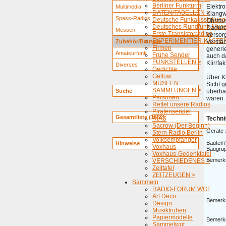
Berliner Funkturm
Elektro
Multimedia
DATEN/TABELLEN >
Klangw
Spass-Radios
Deutsche Funkausstellung
Ohrmusc
Deutsches Rundfunk-Mus
Dadurc
Messen
Erste Transistorradios
Versor
EXPERIMENTIER-KÄSTEN
Zubehör/Bauteile
Verstä
Firmen
generi
Amateurfunk
Frühe Sender
auch d
FUNKSTELLEN >
Klirrfak
Diverses
Gedichte
Geltow
Über Kl
MUSEEN
Sicht 
SAMMLUNGEN >
Suche
überhau
Personen
waren.
Rettet unsere Radios
Piratensender
Gesamtliste (1652)
RIAS
Techni
Sacrow (Der Beginn)
Geräte-
Stern Radio Berlin
Volksempfänger
Bauteil /
Hinweise
Voxhaus
Baugru
Voxhaus-Gedenktafel
Bemerk
VERSCHIEDENES >
Zeittafel
ZEITZEUGEN >
Sammeln
RADIO-FORUM WGF
Art Deco
Bemerk
Design
Musiktruhen
Papiermodelle
Bemerk
Sammelwut