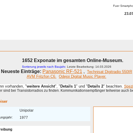
Fuer Smartph
23.07
1652 Exponate im gesamten Online-Museum.
Sortierung jeweils nach Baujahr.
Letzte Bearbeitung: 14.03.2026
Neueste Einträge:
Panasonic RF-521
,
Technisat Digitradio 550IR
AVM Fritzfon C6.
Odejoi Digital Music Player.
enn vorhanden, "
weitere Ansicht
", "
Details 1
" und "
Details 2
" beachten.
Spez
 sind bei Transistorradios zu finden. Kommunikationsempfänger teilweise auch b
iser
Unipolar
ungsjahr:
1977
reibung