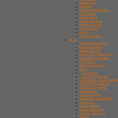
Musiktruhen
Nachhall
NAHAUFNAHMEN >
Not-Radios
Online-Buch
Online-Museum
Philetta-Radios
Phonotechnik
Player
Portable Radios
R - Z
Radio? Rundfunk?
Radio-Kameras
Radio Zukunft ?
Radios mit Textanzeige
Reparaturen Service
RÖHREN >
Röhrenprüfgeräte
Saba
.. Saba-Liste
.. Saba Freiburg WIII
Schaltbilder, Schaltbildles
SDR-DSP Empfänger
Selbstbau-Projekte
Signalgeber
Skalenscheiben
Skalenseil Seilantriebe
Schnurlos ...
Spass-Radios
s-plan Bibliothek
Stecker / Buchsen
Stereo