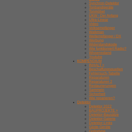
Synchron-Detektor
Tonbandgeräte
Tonmöbel
UKW - Der Anfang
Ultra-Linear
Video
Volksempfänger
Walkman
Weltempfänger / DX
Werbung
Widerstandskode
Wie funktioniert Radio?
Wissensstand
Youtube
KOMPENDIUM
INHALT >
Beschaffungsquellen
Fehlersuch-Tabelle
Reparaturen
Reparaturen 2
Restaurierungen
Sammeln
Sicherheit
Wie reparieren?
Detektor
Detektor 2022
BAUPROJEKTE >
Detektor-Bausätze
Detektor-Galerie
Detektor-Links
Gäste-Geräte
Gollodyne