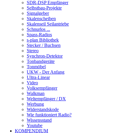
SDR-DSP Empfänger
Selbstbau-Projekte
Signalgeber
Skalenscheiben
Skalenseil Seilantriebe
Schnurlos ...
Spass-Radios
s-plan Bibliothek
Stecker / Buchsen
Stereo
Synchron-Detektor
Tonbandgeräte
Tonmöbel
UKW - Der Anfang
Ultra-Linear
Video
Volksempfänger
Walkman
Weltempfänger / DX
Werbung
Widerstandskode
Wie funktioniert Radio?
Wissensstand
Youtube
KOMPENDIUM