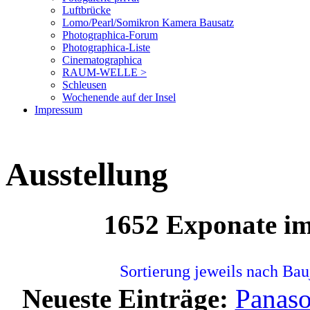
Luftbrücke
Lomo/Pearl/Somikron Kamera Bausatz
Photographica-Forum
Photographica-Liste
Cinematographica
RAUM-WELLE >
Schleusen
Wochenende auf der Insel
Impressum
Ausstellung
1652 Exponate i
Sortierung jeweils nach Bau
Neueste Einträge:
Panas