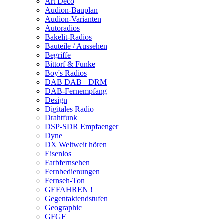
Art Deco
Audion-Bauplan
Audion-Varianten
Autoradios
Bakelit-Radios
Bauteile / Aussehen
Begriffe
Bittorf & Funke
Boy's Radios
DAB DAB+ DRM
DAB-Fernempfang
Design
Digitales Radio
Drahtfunk
DSP-SDR Empfaenger
Dyne
DX Weltweit hören
Eisenlos
Farbfernsehen
Fernbedienungen
Fernseh-Ton
GEFAHREN !
Gegentaktendstufen
Geographic
GFGF