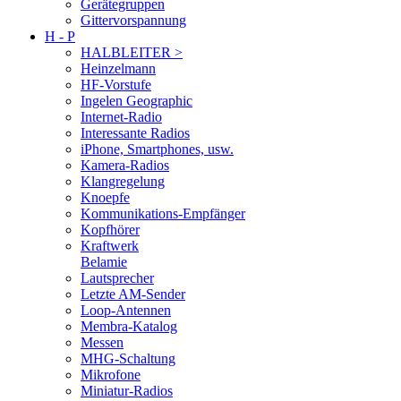
Gerätegruppen
Gittervorspannung
H - P
HALBLEITER >
Heinzelmann
HF-Vorstufe
Ingelen Geographic
Internet-Radio
Interessante Radios
iPhone, Smartphones, usw.
Kamera-Radios
Klangregelung
Knoepfe
Kommunikations-Empfänger
Kopfhörer
Kraftwerk
Belamie
Lautsprecher
Letzte AM-Sender
Loop-Antennen
Membra-Katalog
Messen
MHG-Schaltung
Mikrofone
Miniatur-Radios