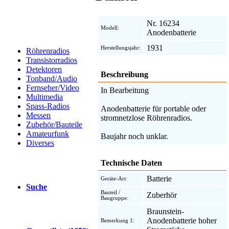
Nr. 16234
Modell:
Anodenbatterie
1931
Herstellungsjahr:
Röhrenradios
Transistorradios
Detektoren
Beschreibung
Tonband/Audio
Fernseher/Video
In Bearbeitung
Multimedia
Spass-Radios
Anodenbatterie für portable oder
Messen
stromnetzlose Röhrenradios.
Zubehör/Bauteile
Amateurfunk
Baujahr noch unklar.
Diverses
Technische Daten
Batterie
Geräte-Art:
Suche
Bauteil /
Zuberhör
Baugruppe:
Braunstein-
Anodenbatterie hoher
Bemerkung 1: