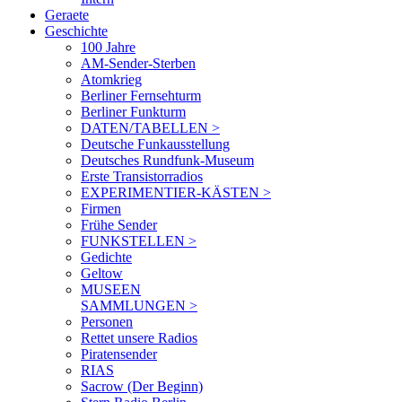
Geraete
Geschichte
100 Jahre
AM-Sender-Sterben
Atomkrieg
Berliner Fernsehturm
Berliner Funkturm
DATEN/TABELLEN >
Deutsche Funkausstellung
Deutsches Rundfunk-Museum
Erste Transistorradios
EXPERIMENTIER-KÄSTEN >
Firmen
Frühe Sender
FUNKSTELLEN >
Gedichte
Geltow
MUSEEN
SAMMLUNGEN >
Personen
Rettet unsere Radios
Piratensender
RIAS
Sacrow (Der Beginn)