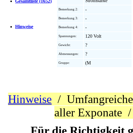
Stromstärke
Gesamtliste (1652)
-
Bemerkung 2:
-
Bemerkung 3:
Hinweise
-
Bemerkung 4:
120 Volt
Spannungen:
?
Gewicht:
?
Abmessungen:
(M
Gruppe:
Hinweise
/ Umfangreich
aller Exponate 
Für die Richtigkeit 