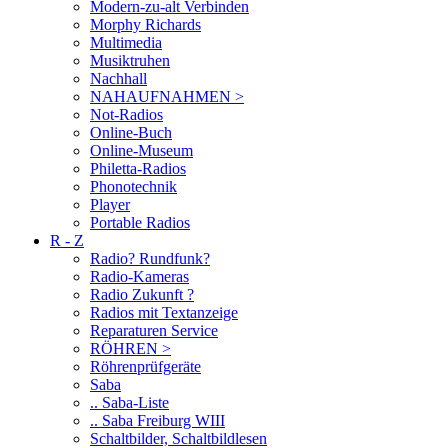
Modern-zu-alt Verbinden
Morphy Richards
Multimedia
Musiktruhen
Nachhall
NAHAUFNAHMEN >
Not-Radios
Online-Buch
Online-Museum
Philetta-Radios
Phonotechnik
Player
Portable Radios
R - Z
Radio? Rundfunk?
Radio-Kameras
Radio Zukunft ?
Radios mit Textanzeige
Reparaturen Service
RÖHREN >
Röhrenprüfgeräte
Saba
.. Saba-Liste
.. Saba Freiburg WIII
Schaltbilder, Schaltbildlesen