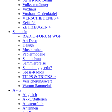
Stern Radio Berlin
Volksempfänger
Voxhaus
Voxhaus-Gedenktafel
VERSCHIEDENES >
Zeittafel
ZEITZEUGEN >
Sammeln
RADIO-FORUM WGF
Art Deco
Design
Musiktruhen
Papiermodelle
Sammelwut
Sammlerpreise
Sammlung geerbt?
Spass-Radios
TIPPS & TRICKS >
Versicherungswert
Warum Sammeln?
A - G
Abgleich
Akku/Batterien
Amateurfunk
Antennen