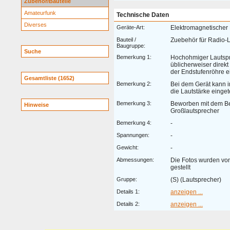
Zubehör/Bauteile
Amateurfunk
Technische Daten
Diverses
Geräte-Art:
Elektromagnetischer
Bauteil /
Zuebehör für Radio-
Baugruppe:
Suche
Bemerkung 1:
Hochohmiger Lautspr
üblicherweiser direkt
der Endstufenröhre e
Gesamtliste (1652)
Bemerkung 2:
Bei dem Gerät kann 
die Lautstärke einget
Bemerkung 3:
Beworben mit dem Be
Hinweise
Großlautsprecher
Bemerkung 4:
-
Spannungen:
-
Gewicht:
-
Abmessungen:
Die Fotos wurden von
gestellt
Gruppe:
(S) (Lautsprecher)
Details 1:
anzeigen ...
Details 2:
anzeigen ...