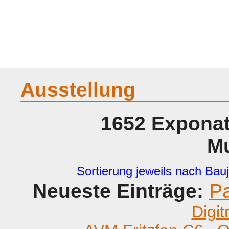
Home
Geraete
Geschichte
Sammeln
A - G
H - P
R -
Ausstellung
1652 Exponat
M
Sortierung jeweils nach Bauj
Neueste Einträge:
P
Digit