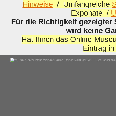
Hinweise
/ Umfangreiche
S
Exponate /
U
Für die Richtigkeit gezeigter
wird keine G
Hat Ihnen das Online-Museu
Eintrag i
© 1996/2026 Wumpus Welt der Radios. Rainer Steinfuehr,
WGF
| Besucherzähler