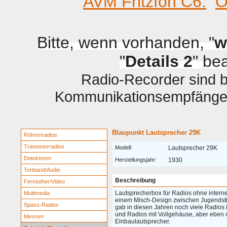
AVM Fritzfon C6.
O
Bitte, wenn vorhanden, "
w
"
Details 2
" be
Radio-Recorder sind be
Kommunikationsempfänger 
Blaupunkt Lautsprecher 29K
Röhrenradios
Transistorradios
Modell:
Lautsprecher 29K
Detektoren
Herstellungsjahr:
1930
Tonband/Audio
Beschreibung
Fernseher/Video
Lautsprecherbox für Radios ohne interne
Multimedia
einem Misch-Design zwischen Jugendstil
Spass-Radios
gab in diesen Jahren noch viele Radios 
und Radios mit Vollgehäuse, aber eben
Messen
Einbaulautsprecher.