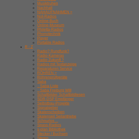
Musiktruhen
Nachhall
NAHAUFNAHMEN >
Not-Radios
Online-Buch
Online-Museum
Philetta-Radios
Phonotechnik
Player
Portable Radios
R - Z
Radio? Rundfunk?
Radio-Kameras
Radio Zukunft ?
Radios mit Textanzeige
Reparaturen Service
RÖHREN >
Röhrenprüfgeräte
Saba
.. Saba-Liste
.. Saba Freiburg WIII
Schaltbilder, Schaltbildlesen
SDR-DSP Empfänger
Selbstbau-Projekte
Signalgeber
Skalenscheiben
Skalenseil Seilantriebe
Schnurlos ...
Spass-Radios
s-plan Bibliothek
Stecker / Buchsen
Stereo