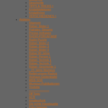
Geschichte
TIPPS & TRICKS >
Kristalldetekoren
Kristallhörer
VERSCHIEDENES >
Anderes
Altamont
Rätsel. Bilder 1
Flatrates, Streams
Presse-Anfragen
RADIO-FORUM WGF
Radio-Puzzle
Rätsel. Bilder 2
Rätsel. Bilder 3
Rätsel. Bilder 4
Rätsel 90 Jahre
Rätsel. Person 1
Rätsel. Technik 1
Rätsel. Technik 2
Rätsel. Geschichte 1
.. 25 Jahre Wumpus
Rettet-unsere-Radios
Voxhaus-Gedenktafel
WEB-SDR
Wumpus-Publikationen
Youtube
---------------------
Off Topic
ACR
Amateurfunk
Die echte Havelquelle
Foto-Galerien