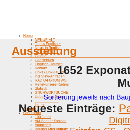
Home
MENUE-ALT
Topics English >
Ausstellung
Notes in English
NEUIGKEITEN
Galerie
Gaestebuch
Englisch-Deutsch
1652 Exponat
Kontakt
Links / Link-Tausch
Interview-Anfragen
M
RADIO-FORUM WGF
Rettet-unsere-Radios
Statistik
STICHWORTSUCHE
Sortierung jeweils nach Bauj
Ueber diese Seiten
---------------------
Neueste Einträge:
P
Intern
Geraete
Geschichte
100 Jahre
Digit
AM-Sender-Sterben
Atomkrieg
Berliner Fernsehturm