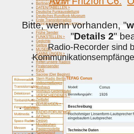
AVM Fritzfon C6.
O
Berliner Funkturm
DATEN/TABELLEN >
Deutsche Funkausstellung
Deutsches Rundfunk-Museum
Erste Transistorradios
Bitte, wenn vorhanden, "
w
EXPERIMENTIER-KÄSTEN >
Firmen
Frühe Sender
"
Details 2
" be
FUNKSTELLEN >
Gedichte
Radio-Recorder sind be
Geltow
MUSEEN
SAMMLUNGEN >
Kommunikationsempfänger 
Personen
Rettet unsere Radios
Piratensender
RIAS
Sacrow (Der Beginn)
TEFAG Conus
Stern Radio Berlin
Röhrenradios
Volksempfänger
Transistorradios
Voxhaus
Modell:
Conus
Voxhaus-Gedenktafel
Detektoren
Herstellungsjahr:
1926
VERSCHIEDENES >
Zeittafel
Tonband/Audio
ZEITZEUGEN >
Beschreibung
Fernseher/Video
Sammeln
RADIO-FORUM WGF
Hochohmiger Linsenform-Lautsprecher f
Multimedia
Art Deco
eingebautem Lautsprecher.
Design
Spass-Radios
Musiktruhen
Messen
Papiermodelle
Technische Daten
Sammelwut