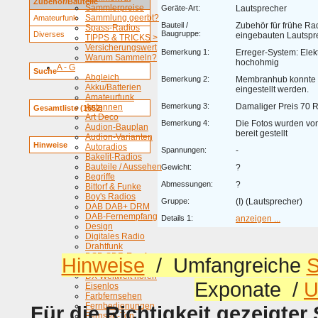
Zubehör/Bauteile
Sammlerpreise
Geräte-Art:
Lautsprecher
Sammlung geerbt?
Amateurfunk
Bauteil /
Zubehör für frühe Ra
Spass-Radios
Baugruppe:
Diverses
eingebauten Lautspr
TIPPS & TRICKS >
Versicherungswert
Bemerkung 1:
Erreger-System: Ele
Warum Sammeln?
hochohmig
A - G
Suche
Abgleich
Bemerkung 2:
Membranhub konnte 
Akku/Batterien
eingestellt werden.
Amateurfunk
Bemerkung 3:
Damaliger Preis 70 
Antennen
Gesamtliste (1652)
Art Deco
Bemerkung 4:
Die Fotos wurden von
Audion-Bauplan
bereit gestellt
Audion-Varianten
Hinweise
Autoradios
Spannungen:
-
Bakelit-Radios
Bauteile / Aussehen
Gewicht:
?
Begriffe
Abmessungen:
?
Bittorf & Funke
Boy's Radios
Gruppe:
(I) (Lautsprecher)
DAB DAB+ DRM
DAB-Fernempfang
Details 1:
anzeigen ...
Design
Digitales Radio
Drahtfunk
DSP-SDR Empfaenger
Hinweise
/ Umfangreiche
S
Dyne
DX Weltweit hören
Exponate /
U
Eisenlos
Farbfernsehen
Fernbedienungen
Für die Richtigkeit gezeigter
Fernseh-Ton