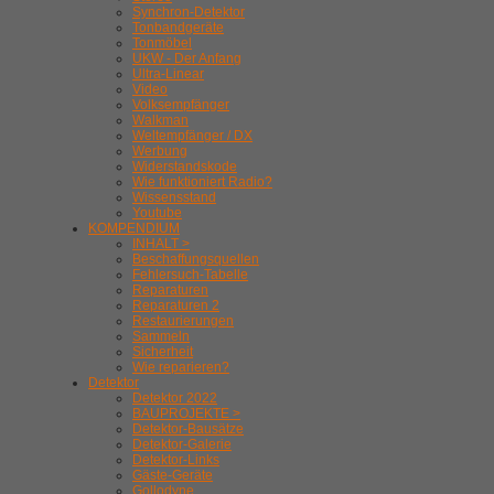
Synchron-Detektor
Tonbandgeräte
Tonmöbel
UKW - Der Anfang
Ultra-Linear
Video
Volksempfänger
Walkman
Weltempfänger / DX
Werbung
Widerstandskode
Wie funktioniert Radio?
Wissensstand
Youtube
KOMPENDIUM
INHALT >
Beschaffungsquellen
Fehlersuch-Tabelle
Reparaturen
Reparaturen 2
Restaurierungen
Sammeln
Sicherheit
Wie reparieren?
Detektor
Detektor 2022
BAUPROJEKTE >
Detektor-Bausätze
Detektor-Galerie
Detektor-Links
Gäste-Geräte
Gollodyne