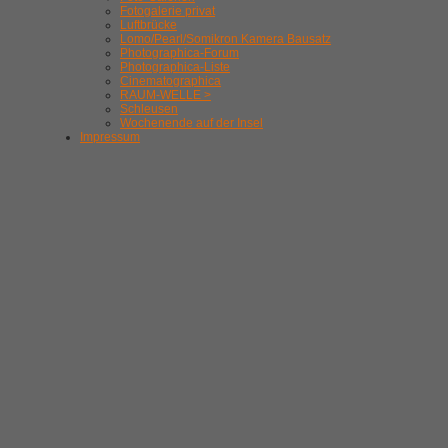
Fotogalerie privat
Luftbrücke
Lomo/Pearl/Somikron Kamera Bausatz
Photographica-Forum
Photographica-Liste
Cinematographica
RAUM-WELLE >
Schleusen
Wochenende auf der Insel
Impressum