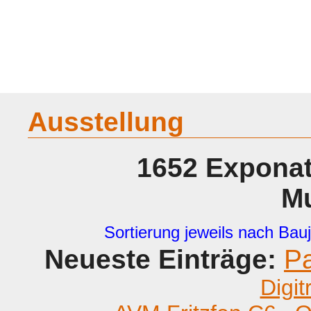
Home
Geraete
Geschichte
Sammeln
A - G
H - P
R -
Ausstellung
1652 Exponat
M
Sortierung jeweils nach Bauj
Neueste Einträge:
P
Digit