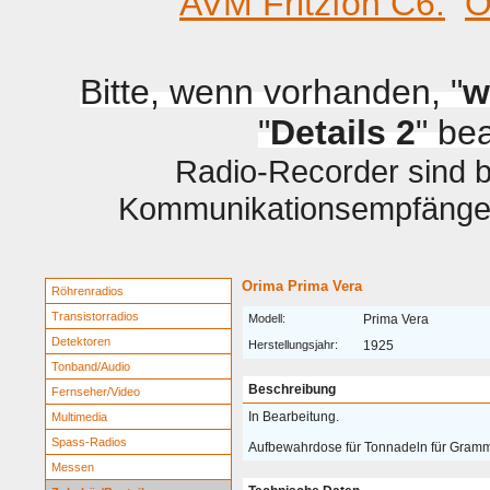
AVM Fritzfon C6.
O
Bitte, wenn vorhanden, "
w
"
Details 2
" be
Radio-Recorder sind be
Kommunikationsempfänger 
Orima Prima Vera
Röhrenradios
Transistorradios
Modell:
Prima Vera
Detektoren
Herstellungsjahr:
1925
Tonband/Audio
Beschreibung
Fernseher/Video
In Bearbeitung.
Multimedia
Spass-Radios
Aufbewahrdose für Tonnadeln für Gram
Messen