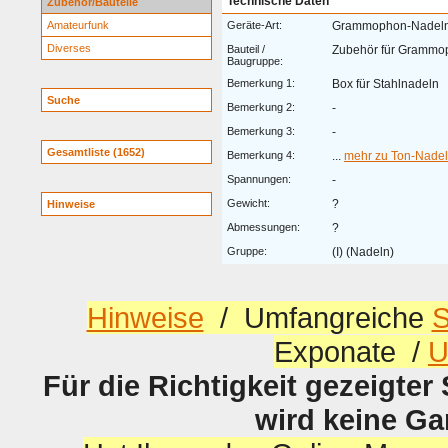
Technische Daten
Zubehör/Bauteile
Amateurfunk
Geräte-Art:
Grammophon-Nadel
Diverses
Bauteil /
Zubehör für Grammo
Baugruppe:
Bemerkung 1:
Box für Stahlnadeln
Suche
Bemerkung 2:
-
Bemerkung 3:
-
Gesamtliste (1652)
Bemerkung 4:
...
mehr zu Ton-Nade
Spannungen:
-
Gewicht:
?
Hinweise
Abmessungen:
?
Gruppe:
(I) (Nadeln)
Hinweise
/ Umfangreiche
S
Exponate /
U
Für die Richtigkeit gezeigter
wird keine G