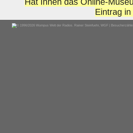
Hat Ihnen das Online-Museu
Eintrag i
© 1996/2026 Wumpus Welt der Radios. Rainer Steinfuehr,
WGF
| Besucherzähler