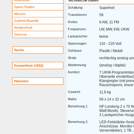
Multimedia
Technische Daten
Spass-Radios
Schaltung:
Superhet
Messen
Transistoren:
58
Zubehör/Bauteile
Kreise:
6 AM, 11 FM
Amateurfunk
Frequenzen:
LW, MW, KW, UKW
Diverses
Lautsprecher:
keine
Spannungen:
110 - 220 Volt
Suche
Gehäuse:
Plastik / Metall
Skala:
rechteckig analog und
Abstimmung:
(analog / digital)
Gesamtliste (1652)
Komfort:
7 UKW-Programmtaste
Oberseite einstellbar)
Klangregler (mit pre
Hinweise
Rauschsperre, linear
Gewicht:
11,6 kg
Maße:
58 x 14 x 32 cm
Bemerkung 1:
NF-Leistung 2 x 70 W
Watt Musik). Steuerun
3 Lautsprecher-Ausg
Bemerkung 2:
LED-Feldstärke-Anzei
Anschlüsse. Monitor-F
Vorverstärker), 1 TB 