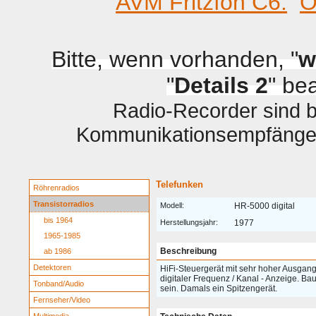
AVM Fritzfon C6.
O
Bitte, wenn vorhanden, "
w
"
Details 2
" be
Radio-Recorder sind be
Kommunikationsempfänger 
Telefunken
Röhrenradios
Transistorradios
Modell:
HR-5000 digital
bis 1964
Herstellungsjahr:
1977
1965-1985
Beschreibung
ab 1986
Detektoren
HiFi-Steuergerät mit sehr hoher Ausgan
digitaler Frequenz / Kanal - Anzeige. B
Tonband/Audio
sein. Damals ein Spitzengerät.
Fernseher/Video