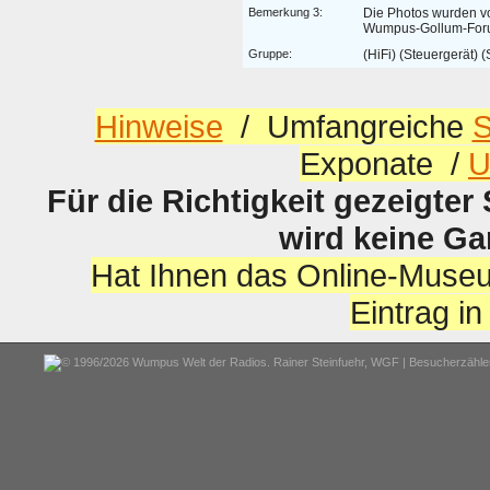
Bemerkung 3:
Die Photos wurden v
Wumpus-Gollum-Forum
Gruppe:
(HiFi) (Steuergerät) (
Hinweise
/ Umfangreiche
S
Exponate /
U
Für die Richtigkeit gezeigter
wird keine G
Hat Ihnen das Online-Museu
Eintrag i
© 1996/2026 Wumpus Welt der Radios. Rainer Steinfuehr,
WGF
| Besucherzähler