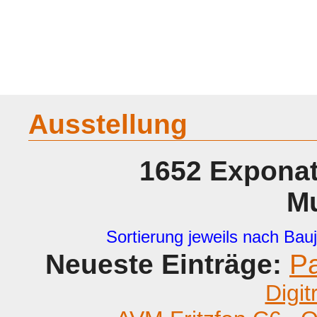
Home
Geraete
Geschichte
Sammeln
A - G
H - P
R -
Ausstellung
1652 Exponat
M
Sortierung jeweils nach Bauj
Neueste Einträge:
P
Digit