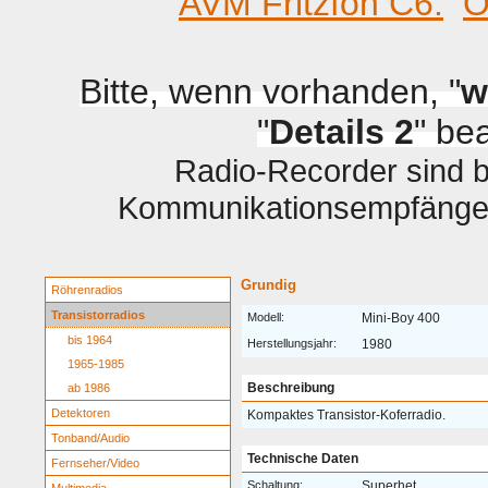
AVM Fritzfon C6.
O
Bitte, wenn vorhanden, "
w
"
Details 2
" be
Radio-Recorder sind be
Kommunikationsempfänger 
Grundig
Röhrenradios
Transistorradios
Modell:
Mini-Boy 400
bis 1964
Herstellungsjahr:
1980
1965-1985
Beschreibung
ab 1986
Detektoren
Kompaktes Transistor-Koferradio.
Tonband/Audio
Technische Daten
Fernseher/Video
Schaltung:
Superhet