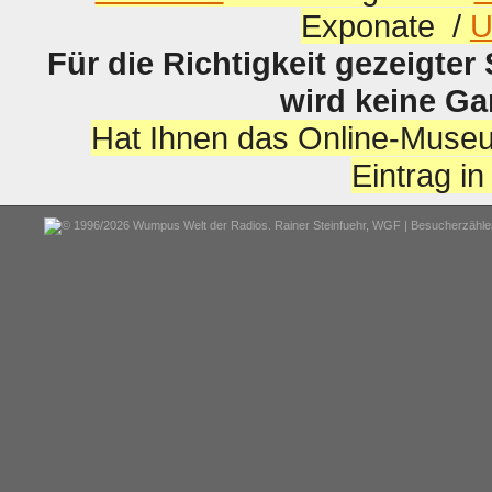
Exponate /
U
Für die Richtigkeit gezeigter
wird keine G
Hat Ihnen das Online-Museu
Eintrag i
© 1996/2026 Wumpus Welt der Radios. Rainer Steinfuehr,
WGF
| Besucherzähler