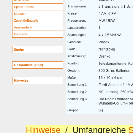
Multimedia
Transistoren:
2 Transistoren, 1 Sch
Spass-Radios
Kreise:
4 AM, 6 FM
Messen
Zubehör/Bauteile
Frequenzen:
MW, UKW
Amateurfunk
Lautsprecher:
1
Diverses
Spannungen:
4 x 1,5 Volt AA
Gehäuse:
Plastik
Skala:
rechteckig
Suche
Abstimmung:
Drehko
Komfort:
Teleskopantenne, Ko
Gesamtliste (1652)
Gewicht:
300 Gr. m. Batterien
Maße:
16 x 10 x 4 cm
Hinweise
Bemerkung 1:
Ferrit-Antenne für M
Bemerkung 2:
NF-Leistung: 250 m
Bemerkung 3:
Die Photos wurden v
Wumpus-Gollum-Forum
Gruppe:
(F)
Hinweise
/ Umfangreiche
S