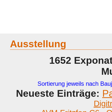
Home
Geraete
Geschichte
Sammeln
A - G
H - P
R -
Ausstellung
1652 Exponat
M
Sortierung jeweils nach Bauj
Neueste Einträge:
P
Digit