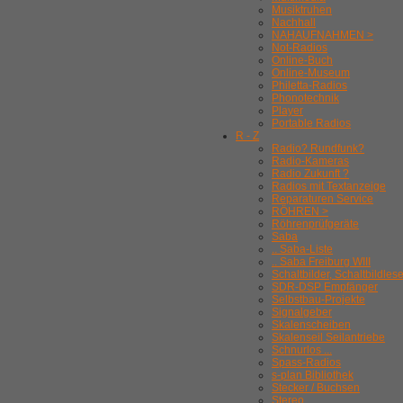
Musiktruhen
Nachhall
NAHAUFNAHMEN >
Not-Radios
Online-Buch
Online-Museum
Philetta-Radios
Phonotechnik
Player
Portable Radios
R - Z
Radio? Rundfunk?
Radio-Kameras
Radio Zukunft ?
Radios mit Textanzeige
Reparaturen Service
RÖHREN >
Röhrenprüfgeräte
Saba
.. Saba-Liste
.. Saba Freiburg WIII
Schaltbilder, Schaltbildles
SDR-DSP Empfänger
Selbstbau-Projekte
Signalgeber
Skalenscheiben
Skalenseil Seilantriebe
Schnurlos ...
Spass-Radios
s-plan Bibliothek
Stecker / Buchsen
Stereo