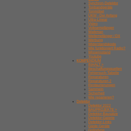
Synchron-Detektor
Tonbandgeräte
Tonmöbel
UKW - Der Anfang
Ultra-Linear
Video
Volksempfänger
Walkman
Weltempfänger / DX
Werbung
Widerstandskode
Wie funktioniert Radio?
Wissensstand
Youtube
KOMPENDIUM
INHALT >
Beschaffungsquellen
Fehlersuch-Tabelle
Reparaturen
Reparaturen 2
Restaurierungen
Sammeln
Sicherheit
Wie reparieren?
Detektor
Detektor 2022
BAUPROJEKTE >
Detektor-Bausätze
Detektor-Galerie
Detektor-Links
Gäste-Geräte
Gollodyne