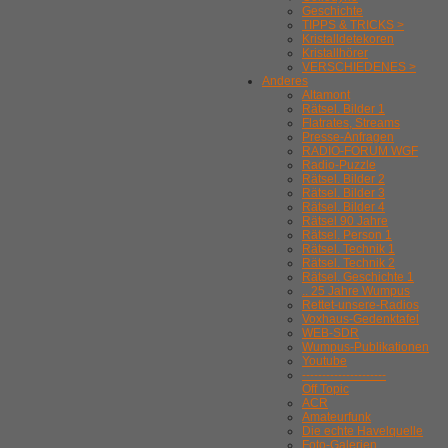
Geschichte
TIPPS & TRICKS >
Kristalldetekoren
Kristallhörer
VERSCHIEDENES >
Anderes
Altamont
Rätsel. Bilder 1
Flatrates, Streams
Presse-Anfragen
RADIO-FORUM WGF
Radio-Puzzle
Rätsel. Bilder 2
Rätsel. Bilder 3
Rätsel. Bilder 4
Rätsel 90 Jahre
Rätsel. Person 1
Rätsel. Technik 1
Rätsel. Technik 2
Rätsel. Geschichte 1
.. 25 Jahre Wumpus
Rettet-unsere-Radios
Voxhaus-Gedenktafel
WEB-SDR
Wumpus-Publikationen
Youtube
---------------------
Off Topic
ACR
Amateurfunk
Die echte Havelquelle
Foto-Galerien