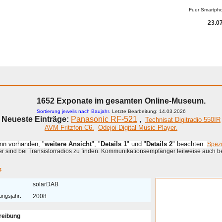
Fuer Smartph
23.07
1652 Exponate im gesamten Online-Museum.
Sortierung jeweils nach Baujahr.
Letzte Bearbeitung: 14.03.2026
Neueste Einträge:
Panasonic RF-521
,
Technisat Digitradio 550IR
AVM Fritzfon C6.
Odejoi Digital Music Player.
enn vorhanden, "
weitere Ansicht
", "
Details 1
" und "
Details 2
" beachten.
Spez
 sind bei Transistorradios zu finden. Kommunikationsempfänger teilweise auch b
s
solarDAB
ungsjahr:
2008
reibung