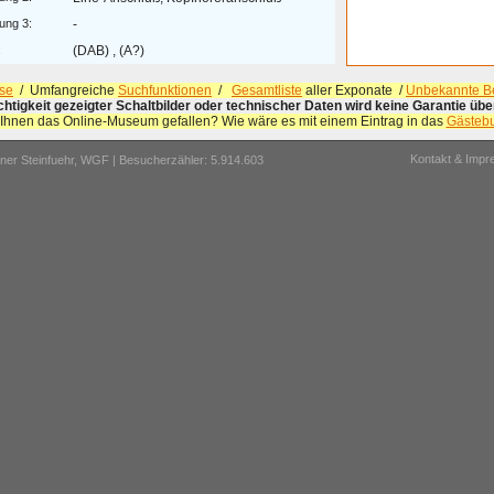
ung 3:
-
:
(DAB) , (A?)
se
/ Umfangreiche
Suchfunktionen
/
Gesamtliste
aller Exponate /
Unbekannte Be
ichtigkeit gezeigter Schaltbilder oder technischer Daten wird keine Garantie ü
 Ihnen das Online-Museum gefallen? Wie wäre es mit einem Eintrag in das
Gästeb
Kontakt & Imp
er Steinfuehr,
WGF
| Besucherzähler: 5.914.603