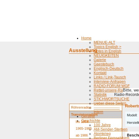
Home
MENUE-ALT
Topics English >
Ausstellung
Notes in English
NEUIGKEITEN
Galerie
Gaestebuch
Englisch-Deutsch
Kontakt
Links / Link-Tausch
Interview-Anfragen
RADIO-FORUM WGF
Bitte, w
Rettet-unsere-Radios
Statistik
Radio-Recorder
STICHWORTSUCHE
Ueber diese Seiten
Robert
Röhrenradios
---------------------
Intern
Transistorradios
Modell:
Geraete
Geschichte
bis 1964
Herstell
100 Jahre
1965-1985
AM-Sender-Sterben
Atomkrieg
Besch
ab 1986
Berliner Fernsehturm