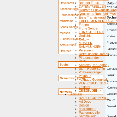
Berliner Funkturm
Detektoren
DAB-Rad
DATEN/TABELLEN >
des Ak
Tonband/Audio
Deutsche Funkausstellung
Deutsches Rundfunk-Mus
Fernseher/Video
Erste Transistorradios
Techni
Multimedia
EXPERIMENTIER-KÄSTEN
Schaltu
Firmen
Spass-Radios
Frühe Sender
Transis
FUNKSTELLEN >
Messen
Gedichte
Kreise:
Zubehör/Bauteile
Geltow
Freque
MUSEEN
Amateurfunk
SAMMLUNGEN >
Lautspr
Personen
Diverses
Rettet unsere Radios
Spannu
Piratensender
RIAS
Suche
Sacrow (Der Beginn)
Stern Radio Berlin
Gehäus
Volksempfänger
Skala:
Voxhaus
Gesamtliste (1652)
Voxhaus-Gedenktafel
Abstim
VERSCHIEDENES >
Zeittafel
Komfort
ZEITZEUGEN >
Hinweise
Gewicht
Sammeln
RADIO-FORUM WGF
Maße:
Art Deco
Design
Bemerk
Musiktruhen
Papiermodelle
Sammelwut
Bemerk