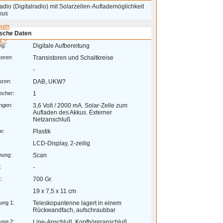
io (Digitalradio) mit Solarzellen-Auflademöglichkeit
kus
eum
sche Daten
 >
ng:
Digitale Aufbereitung
toren:
Transistoren und Schaltkreise
-
nzen:
DAB, UKW?
echer:
1
ngen:
3,6 Volt / 2000 mA. Solar-Zelle zum
Aufladen des Akkus. Externer
Netzanschluß
e:
Plastik
LCD-Display, 2-zeilig
mung:
Scan
:
-
:
700 Gr.
19 x 7,5 x 11 cm
ung 1:
Teleskopantenne lagert in einem
Rückwandfach, aufschraubbar
ung 2:
Line-Anschluß, Kopfhöreranschluß