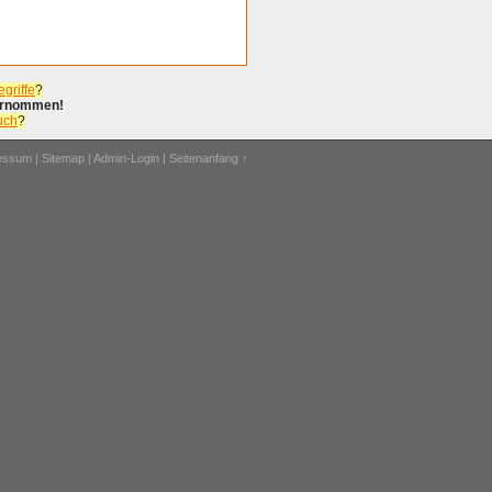
griffe
?
bernommen!
uch
?
ressum
|
Sitemap
|
Admin-Login
|
Seitenanfang ↑