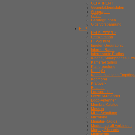
GEFAHREN !
Gegentaktendstufen
Geographic
GFGF
Gerätegruppen
Gittervorspannung
H - P
HALBLEITER >
Heinzelmann
HF-Vorstufe
Ingelen Geographic
Internet-Radio
Interessante Radios
iPhone, Smartphones, usw
Kamera-Radios
Klangregelung
Knoepfe
Kommunikations-Empfäng
Kopfhörer
Kraftwerk
Belamie
Lautsprecher
Letzte AM-Sender
Loop-Antennen
Membra-Katalog
Messen
MHG-Schaltung
Mikrofone
Miniatur-Radios
Modern-zu-alt Verbinden
Morphy Richards
Multimedia