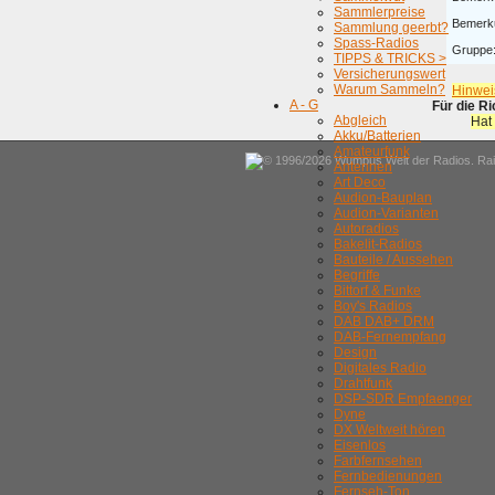
Sammlerpreise
Bemerk
Sammlung geerbt?
Spass-Radios
Gruppe
TIPPS & TRICKS >
Versicherungswert
Warum Sammeln?
Hinwei
A - G
Für die R
Abgleich
Hat
Akku/Batterien
Amateurfunk
© 1996/2026 Wumpus Welt der Radios. Rain
Antennen
Art Deco
Audion-Bauplan
Audion-Varianten
Autoradios
Bakelit-Radios
Bauteile / Aussehen
Begriffe
Bittorf & Funke
Boy's Radios
DAB DAB+ DRM
DAB-Fernempfang
Design
Digitales Radio
Drahtfunk
DSP-SDR Empfaenger
Dyne
DX Weltweit hören
Eisenlos
Farbfernsehen
Fernbedienungen
Fernseh-Ton