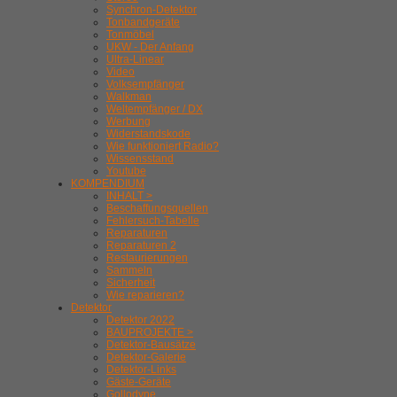
Synchron-Detektor
Tonbandgeräte
Tonmöbel
UKW - Der Anfang
Ultra-Linear
Video
Volksempfänger
Walkman
Weltempfänger / DX
Werbung
Widerstandskode
Wie funktioniert Radio?
Wissensstand
Youtube
KOMPENDIUM
INHALT >
Beschaffungsquellen
Fehlersuch-Tabelle
Reparaturen
Reparaturen 2
Restaurierungen
Sammeln
Sicherheit
Wie reparieren?
Detektor
Detektor 2022
BAUPROJEKTE >
Detektor-Bausätze
Detektor-Galerie
Detektor-Links
Gäste-Geräte
Gollodyne