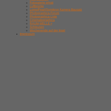
Fotogalerie privat
Luftbrücke
Lomo/Pearl/Somikron Kamera Bausatz
Photographica-Forum
Photographica-Liste
Cinematographica
RAUM-WELLE >
Schleusen
Wochenende auf der Insel
Impressum