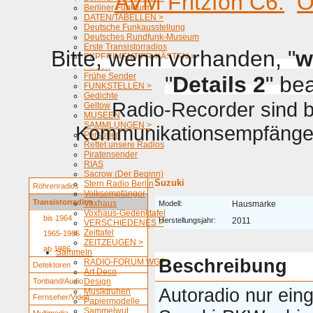
AVM Fritzfon C6.
O
Berliner Funkturm
DATEN/TABELLEN >
Deutsche Funkausstellung
Deutsches Rundfunk-Museum
Erste Transistorradios
Bitte, wenn vorhanden, "
w
EXPERIMENTIER-KÄSTEN >
Firmen
Frühe Sender
"
Details 2
" be
FUNKSTELLEN >
Gedichte
Radio-Recorder sind be
Geltow
MUSEEN
SAMMLUNGEN >
Kommunikationsempfänger 
Personen
Rettet unsere Radios
Piratensender
RIAS
Sacrow (Der Beginn)
Suzuki
Stern Radio Berlin
Röhrenradios
Volksempfänger
Transistorradios
Voxhaus
Modell:
Hausmarke
Voxhaus-Gedenktafel
bis 1964
Herstellungsjahr:
2011
VERSCHIEDENES >
Zeittafel
1965-1985
ZEITZEUGEN >
ab 1986
Sammeln
Beschreibung
RADIO-FORUM WGF
Detektoren
Art Deco
Tonband/Audio
Design
Autoradio nur eing
Musiktruhen
Fernseher/Video
Papiermodelle
Sammelwut