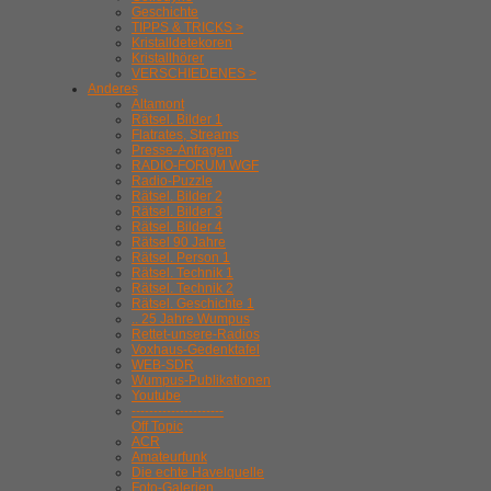
Geschichte
TIPPS & TRICKS >
Kristalldetekoren
Kristallhörer
VERSCHIEDENES >
Anderes
Altamont
Rätsel. Bilder 1
Flatrates, Streams
Presse-Anfragen
RADIO-FORUM WGF
Radio-Puzzle
Rätsel. Bilder 2
Rätsel. Bilder 3
Rätsel. Bilder 4
Rätsel 90 Jahre
Rätsel. Person 1
Rätsel. Technik 1
Rätsel. Technik 2
Rätsel. Geschichte 1
.. 25 Jahre Wumpus
Rettet-unsere-Radios
Voxhaus-Gedenktafel
WEB-SDR
Wumpus-Publikationen
Youtube
---------------------
Off Topic
ACR
Amateurfunk
Die echte Havelquelle
Foto-Galerien