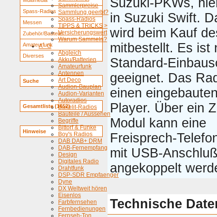
Suzuki-PKWs, hier
Multimedia
Sammlerpreise
Spass-Radios
Sammlung geerbt?
in Suzuki Swift. 
Spass-Radios
Messen
TIPPS & TRICKS >
wird beim Kauf d
Versicherungswert
Zubehör/Bauteile
Warum Sammeln?
mitbestellt. Es ist 
Amateurfunk
A - G
Abgleich
Diverses
Standard-Einbaus
Akku/Batterien
Amateurfunk
Antennen
geeignet. Das Rad
Art Deco
Suche
Audion-Bauplan
einen eingebaute
Audion-Varianten
Autoradios
Player. Über ein 
Gesamtliste (1652)
Bakelit-Radios
Bauteile / Aussehen
Modul kann eine
Begriffe
Bittorf & Funke
Hinweise
Boy's Radios
Freisprech-Telefon
DAB DAB+ DRM
DAB-Fernempfang
mit USB-Anschlu
Design
Digitales Radio
angekoppelt werd
Drahtfunk
DSP-SDR Empfaenger
Dyne
DX Weltweit hören
Eisenlos
Technische Date
Farbfernsehen
Fernbedienungen
Fernseh-Ton