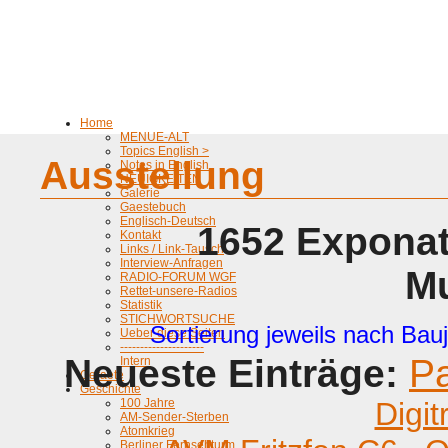
Home
MENUE-ALT
Topics English >
Ausstellung
Notes in English
NEUIGKEITEN
Galerie
Gaestebuch
Englisch-Deutsch
1652 Exponat
Kontakt
Links / Link-Tausch
Interview-Anfragen
M
RADIO-FORUM WGF
Rettet-unsere-Radios
Statistik
STICHWORTSUCHE
Sortierung jeweils nach Bauj
Ueber diese Seiten
---------------------
Neueste Einträge:
P
Intern
Geraete
Geschichte
100 Jahre
Digit
AM-Sender-Sterben
Atomkrieg
Berliner Fernsehturm