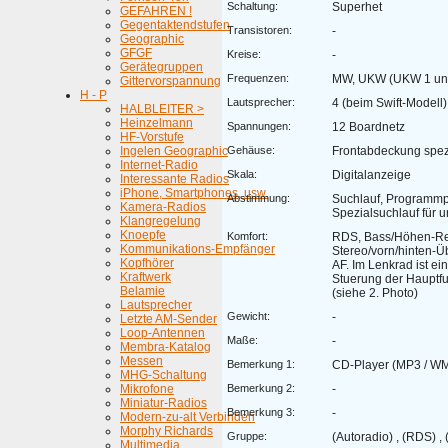
Schaltung:
Superhet
GEFAHREN !
Gegentaktendstufen
Transistoren:
-
Geographic
GFGF
Kreise:
-
Gerätegruppen
Frequenzen:
MW, UKW (UKW 1 un
Gittervorspannung
H - P
Lautsprecher:
4 (beim Swift-Modell)
HALBLEITER >
Heinzelmann
Spannungen:
12 Boardnetz
HF-Vorstufe
Ingelen Geographic
Gehäuse:
Frontabdeckung spezie
Internet-Radio
Skala:
Digitalanzeige
Interessante Radios
iPhone, Smartphones, usw.
Abstimmung:
Suchlauf, Programmp
Kamera-Radios
Spezialsuchlauf für 
Klangregelung
Knoepfe
Komfort:
RDS, Bass/Höhen-Re
Kommunikations-Empfänger
Stereo/vorn/hinten-Ü
Kopfhörer
AF. Im Lenkrad ist e
Kraftwerk
Stuerung der Hauptfun
Belamie
(siehe 2. Photo)
Lautsprecher
Gewicht:
-
Letzte AM-Sender
Loop-Antennen
Maße:
-
Membra-Katalog
Messen
Bemerkung 1:
CD-Player (MP3 / W
MHG-Schaltung
Mikrofone
Bemerkung 2:
-
Miniatur-Radios
Bemerkung 3:
-
Modern-zu-alt Verbinden
Morphy Richards
Gruppe:
(Autoradio) , (RDS) , 
Multimedia