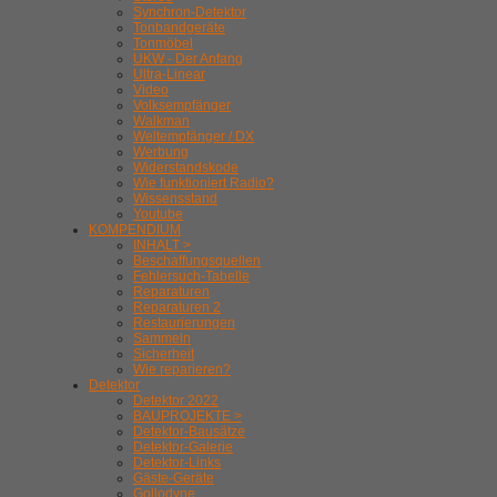
Synchron-Detektor
Tonbandgeräte
Tonmöbel
UKW - Der Anfang
Ultra-Linear
Video
Volksempfänger
Walkman
Weltempfänger / DX
Werbung
Widerstandskode
Wie funktioniert Radio?
Wissensstand
Youtube
KOMPENDIUM
INHALT >
Beschaffungsquellen
Fehlersuch-Tabelle
Reparaturen
Reparaturen 2
Restaurierungen
Sammeln
Sicherheit
Wie reparieren?
Detektor
Detektor 2022
BAUPROJEKTE >
Detektor-Bausätze
Detektor-Galerie
Detektor-Links
Gäste-Geräte
Gollodyne