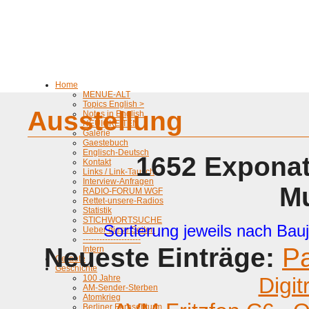
Home
MENUE-ALT
Topics English >
Ausstellung
Notes in English
NEUIGKEITEN
Galerie
Gaestebuch
Englisch-Deutsch
1652 Exponat
Kontakt
Links / Link-Tausch
Interview-Anfragen
M
RADIO-FORUM WGF
Rettet-unsere-Radios
Statistik
STICHWORTSUCHE
Sortierung jeweils nach Bauj
Ueber diese Seiten
---------------------
Neueste Einträge:
P
Intern
Geraete
Geschichte
100 Jahre
Digit
AM-Sender-Sterben
Atomkrieg
Berliner Fernsehturm