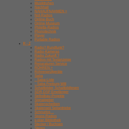
Musiktruhen
Nachhall
NAHAUFNAHMEN >
Not-Radios
Online-Buch
Online-Museum
Philetta-Radios
Phonotechnik
Player
Portable Radios
R - Z
Radio? Rundfunk?
Radio-Kameras
Radio Zukunft ?
Radios mit Textanzeige
Reparaturen Service
RÖHREN >
Röhrenprüfgeräte
Saba
.. Saba-Liste
.. Saba Freiburg WIII
Schaltbilder, Schaltbildlesen
SDR-DSP Empfänger
Selbstbau-Projekte
Signalgeber
Skalenscheiben
Skalenseil Seilantriebe
Schnurlos ...
Spass-Radios
s-plan Bibliothek
Stecker / Buchsen
Stereo