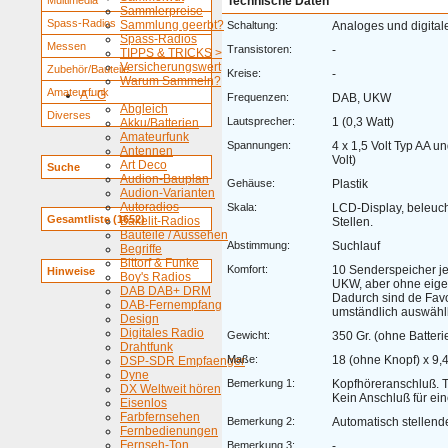
Multimedia
Technische Daten
Sammlerpreise
Spass-Radios
Sammlung geerbt?
Schaltung:
Analoges und digital
Spass-Radios
Messen
Transistoren:
-
TIPPS & TRICKS >
Versicherungswert
Zubehör/Bauteile
Kreise:
-
Warum Sammeln?
Amateurfunk
A - G
Frequenzen:
DAB, UKW
Abgleich
Diverses
Lautsprecher:
1 (0,3 Watt)
Akku/Batterien
Amateurfunk
Spannungen:
4 x 1,5 Volt Typ AA un
Antennen
Volt)
Art Deco
Suche
Audion-Bauplan
Gehäuse:
Plastik
Audion-Varianten
Autoradios
Skala:
LCD-Display, beleucht
Gesamtliste (1652)
Bakelit-Radios
Stellen.
Bauteile / Aussehen
Abstimmung:
Suchlauf
Begriffe
Bittorf & Funke
Komfort:
10 Senderspeicher je
Hinweise
Boy's Radios
UKW, aber ohne eig
DAB DAB+ DRM
Dadurch sind de Favo
DAB-Fernempfang
umständlich auswählb
Design
Digitales Radio
Gewicht:
350 Gr. (ohne Batteri
Drahtfunk
Maße:
18 (ohne Knopf) x 9,4
DSP-SDR Empfaenger
Dyne
Bemerkung 1:
Kopfhöreranschluß. 
DX Weltweit hören
Kein Anschluß für ei
Eisenlos
Farbfernsehen
Bemerkung 2:
Automatisch stellend
Fernbedienungen
Fernseh-Ton
Bemerkung 3:
-