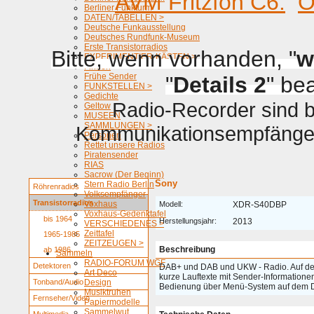
AVM Fritzfon C6.
O
Berliner Funkturm
DATEN/TABELLEN >
Deutsche Funkausstellung
Deutsches Rundfunk-Museum
Erste Transistorradios
Bitte, wenn vorhanden, "
w
EXPERIMENTIER-KÄSTEN >
Firmen
Frühe Sender
"
Details 2
" be
FUNKSTELLEN >
Gedichte
Radio-Recorder sind be
Geltow
MUSEEN
SAMMLUNGEN >
Kommunikationsempfänger 
Personen
Rettet unsere Radios
Piratensender
RIAS
Sacrow (Der Beginn)
Sony
Stern Radio Berlin
Röhrenradios
Volksempfänger
Transistorradios
Voxhaus
Modell:
XDR-S40DBP
Voxhaus-Gedenktafel
bis 1964
Herstellungsjahr:
2013
VERSCHIEDENES >
Zeittafel
1965-1985
ZEITZEUGEN >
Beschreibung
ab 1986
Sammeln
RADIO-FORUM WGF
Detektoren
DAB+ und DAB und UKW - Radio. Auf d
Art Deco
kurze Lauftexte mit Sender-Informatione
Tonband/Audio
Design
Bedienung über Menü-System auf dem D
Musiktruhen
Fernseher/Video
Papiermodelle
Sammelwut