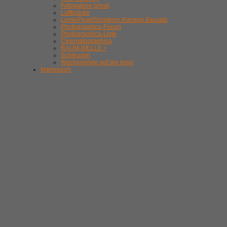
Fotogalerie privat
Luftbrücke
Lomo/Pearl/Somikron Kamera Bausatz
Photographica-Forum
Photographica-Liste
Cinematographica
RAUM-WELLE >
Schleusen
Wochenende auf der Insel
Impressum