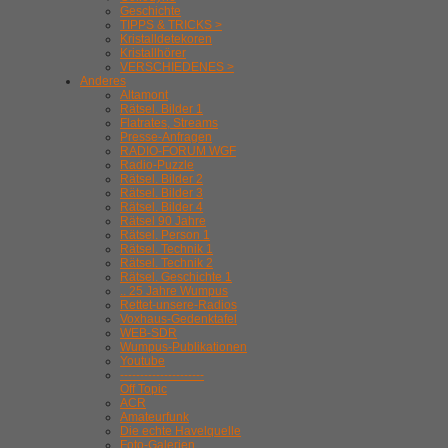
Geschichte
TIPPS & TRICKS >
Kristalldetekoren
Kristallhörer
VERSCHIEDENES >
Anderes
Altamont
Rätsel. Bilder 1
Flatrates, Streams
Presse-Anfragen
RADIO-FORUM WGF
Radio-Puzzle
Rätsel. Bilder 2
Rätsel. Bilder 3
Rätsel. Bilder 4
Rätsel 90 Jahre
Rätsel. Person 1
Rätsel. Technik 1
Rätsel. Technik 2
Rätsel. Geschichte 1
.. 25 Jahre Wumpus
Rettet-unsere-Radios
Voxhaus-Gedenktafel
WEB-SDR
Wumpus-Publikationen
Youtube
---------------------
Off Topic
ACR
Amateurfunk
Die echte Havelquelle
Foto-Galerien