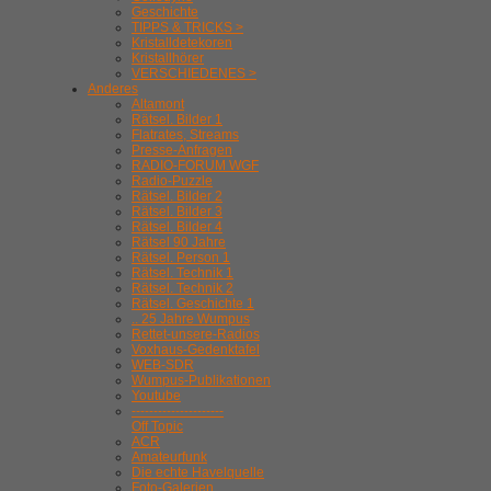
Geschichte
TIPPS & TRICKS >
Kristalldetekoren
Kristallhörer
VERSCHIEDENES >
Anderes
Altamont
Rätsel. Bilder 1
Flatrates, Streams
Presse-Anfragen
RADIO-FORUM WGF
Radio-Puzzle
Rätsel. Bilder 2
Rätsel. Bilder 3
Rätsel. Bilder 4
Rätsel 90 Jahre
Rätsel. Person 1
Rätsel. Technik 1
Rätsel. Technik 2
Rätsel. Geschichte 1
.. 25 Jahre Wumpus
Rettet-unsere-Radios
Voxhaus-Gedenktafel
WEB-SDR
Wumpus-Publikationen
Youtube
---------------------
Off Topic
ACR
Amateurfunk
Die echte Havelquelle
Foto-Galerien