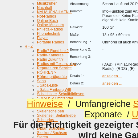
Musiktruhen
Abstimmung:
Scann-Lauf und 20 
Nachhall
Komfort:
Info-Funktion zum An
NAHAUFNAHMEN >
Parameter. Keine Kla
Not-Radios
eigentlich kein Komfo
Online-Buch
Online-Museum
Gewicht:
100 Gr.
Philetta-Radios
Phonotechnik
Maße:
18 x 95 x 60 mm
Player
Portable Radios
Bemerkung 1:
Ohrhörer ist auch An
R - Z
Bemerkung 2:
-
Radio? Rundfunk?
Radio-Kameras
Bemerkung 3:
-
Radio Zukunft ?
Radios mit Textanzeige
Gruppe:
(DAB) , (Miniatur-Rad
Reparaturen Service
Radio) , (RDS) , (E)
RÖHREN >
Details 1:
anzeigen ...
Röhrenprüfgeräte
Saba
Details 2:
anzeigen ...
.. Saba-Liste
.. Saba Freiburg WIII
Schaltbilder, Schaltbildlesen
SDR-DSP Empfänger
Hinweise
/ Umfangreiche
S
Selbstbau-Projekte
Signalgeber
Skalenscheiben
Exponate /
U
Skalenseil Seilantriebe
Schnurlos ...
Für die Richtigkeit gezeigter
Spass-Radios
s-plan Bibliothek
wird keine G
Stecker / Buchsen
Stereo