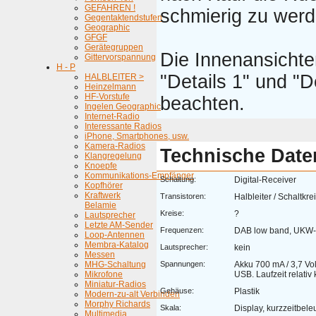
GEFAHREN !
schmierig zu werd
Gegentaktendstufen
Geographic
GFGF
Gerätegruppen
Die Innenansichte
Gittervorspannung
H - P
"Details 1" und "D
HALBLEITER >
Heinzelmann
HF-Vorstufe
beachten.
Ingelen Geographic
Internet-Radio
Interessante Radios
iPhone, Smartphones, usw.
Kamera-Radios
Technische Date
Klangregelung
Knoepfe
Kommunikations-Empfänger
Schaltung:
Digital-Receiver
Kopfhörer
Kraftwerk
Transistoren:
Halbleiter / Schaltkre
Belamie
Kreise:
?
Lautsprecher
Letzte AM-Sender
Frequenzen:
DAB low band, UKW
Loop-Antennen
Membra-Katalog
Lautsprecher:
kein
Messen
MHG-Schaltung
Spannungen:
Akku 700 mA / 3,7 Vol
Mikrofone
USB. Laufzeit relativ 
Miniatur-Radios
Gehäuse:
Plastik
Modern-zu-alt Verbinden
Morphy Richards
Skala:
Display, kurzzeitbele
Multimedia