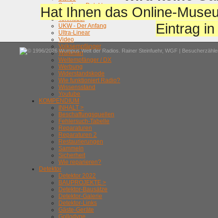
Synchron-Detektor
Hat Ihnen das Online-Museu
Tonbandgeräte
Tonmöbel
Eintrag i
UKW - Der Anfang
Ultra-Linear
Video
Volksempfänger
© 1996/2026 Wumpus Welt der Radios. Rainer Steinfuehr,
WGF
| Besucherzähler
Walkman
Weltempfänger / DX
Werbung
Widerstandskode
Wie funktioniert Radio?
Wissensstand
Youtube
KOMPENDIUM
INHALT >
Beschaffungsquellen
Fehlersuch-Tabelle
Reparaturen
Reparaturen 2
Restaurierungen
Sammeln
Sicherheit
Wie reparieren?
Detektor
Detektor 2022
BAUPROJEKTE >
Detektor-Bausätze
Detektor-Galerie
Detektor-Links
Gäste-Geräte
Gollodyne