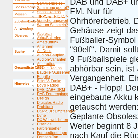
DAB und DAB+ u
Multimedia
Sammlerpreise
Spass-Radios
Sammlung geerbt?
FM. Nur für
Spass-Radios
Messen
TIPPS & TRICKS >
Ohrhörerbetrieb. 
Versicherungswert
Zubehör/Bauteile
Warum Sammeln?
Gehäuse zeigt da
Amateurfunk
A - G
Abgleich
Diverses
Fußballer-Symbol
Akku/Batterien
Amateurfunk
Antennen
"90elf". Damit soll
Art Deco
Suche
Audion-Bauplan
9 Fußballspiele gl
Audion-Varianten
Autoradios
abhörbar sein, ist
Gesamtliste (1652)
Bakelit-Radios
Bauteile / Aussehen
Vergangenheit. Ei
Begriffe
Bittorf & Funke
Hinweise
Boy's Radios
DAB+ - Flopp! De
DAB DAB+ DRM
DAB-Fernempfang
eingebaute Akku k
Design
Digitales Radio
getauscht werden
Drahtfunk
DSP-SDR Empfaenger
Geplante Obsole
Dyne
DX Weltweit hören
Weiter beginnt 8 
Eisenlos
Farbfernsehen
Fernbedienungen
nach Kauf die Rü
Fernseh-Ton