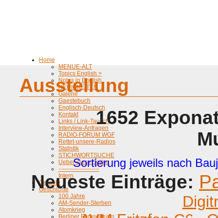
Home
MENUE-ALT
Topics English >
Ausstellung
Notes in English
NEUIGKEITEN
Galerie
Gaestebuch
Englisch-Deutsch
1652 Exponat
Kontakt
Links / Link-Tausch
Interview-Anfragen
M
RADIO-FORUM WGF
Rettet-unsere-Radios
Statistik
STICHWORTSUCHE
Sortierung jeweils nach Bauj
Ueber diese Seiten
---------------------
Neueste Einträge:
P
Intern
Geraete
Geschichte
100 Jahre
Digit
AM-Sender-Sterben
Atomkrieg
Berliner Fernsehturm