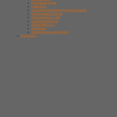
Fotogalerie privat
Luftbrücke
Lomo/Pearl/Somikron Kamera Bausatz
Photographica-Forum
Photographica-Liste
Cinematographica
RAUM-WELLE >
Schleusen
Wochenende auf der Insel
Impressum