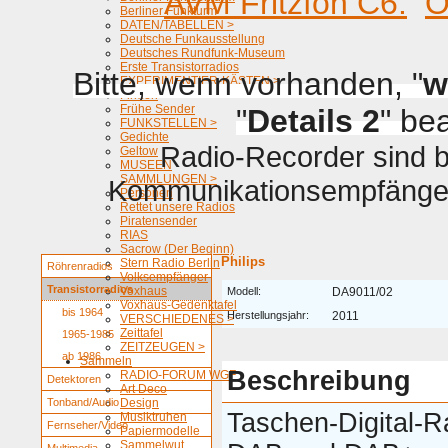
AVM Fritzfon C6.
O
Berliner Funkturm
DATEN/TABELLEN >
Deutsche Funkausstellung
Deutsches Rundfunk-Museum
Erste Transistorradios
Bitte, wenn vorhanden, "
w
EXPERIMENTIER-KÄSTEN >
Firmen
Frühe Sender
"
Details 2
" be
FUNKSTELLEN >
Gedichte
Radio-Recorder sind be
Geltow
MUSEEN
SAMMLUNGEN >
Kommunikationsempfänger 
Personen
Rettet unsere Radios
Piratensender
RIAS
Sacrow (Der Beginn)
Philips
Stern Radio Berlin
Röhrenradios
Volksempfänger
Transistorradios
Voxhaus
Modell:
DA9011/02
Voxhaus-Gedenktafel
bis 1964
Herstellungsjahr:
2011
VERSCHIEDENES >
Zeittafel
1965-1985
ZEITZEUGEN >
ab 1986
Sammeln
Beschreibung
RADIO-FORUM WGF
Detektoren
Art Deco
Tonband/Audio
Design
Taschen-Digital-R
Musiktruhen
Fernseher/Video
Papiermodelle
Sammelwut