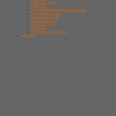
Fotogalerie privat
Luftbrücke
Lomo/Pearl/Somikron Kamera Bausatz
Photographica-Forum
Photographica-Liste
Cinematographica
RAUM-WELLE >
Schleusen
Wochenende auf der Insel
Impressum