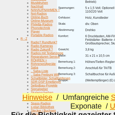
Betrieb)
Musiktruhen
Nachhall
Spannungen:
5 x 1,5 Volt. Optionel
NAHAUFNAHMEN >
110/220 Volt
Not-Radios
Online-Buch
Gehäuse:
Holz, Kunstleder
Online-Museum
Skala:
div. Oben
Philetta-Radios
Phonotechnik
Abstimmung:
Drehko
Player
Portable Radios
Komfort:
6 Drucktasten, AM-Filt
R - Z
Feldstärke- Batterie-
Radio? Rundfunk?
Großlautsprecher, S
Radio-Kameras
Radio Zukunft ?
Gewicht:
3,8 kg
Radios mit Textanzeige
Maße:
31 x 21 x 10,5 cm
Reparaturen Service
RÖHREN >
Bemerkung 1:
Höhen/Tiefen-Regler
Röhrenprüfgeräte
Saba
Bemerkung 2:
Anschluß für TA/TB
.. Saba-Liste
Bemerkung 3:
Schaltbuchse für Auß
.. Saba Freiburg WIII
Schaltbilder, Schaltbildlesen
Gruppe:
(Weltempfänger) (E) (
SDR-DSP Empfänger
Selbstbau-Projekte
Signalgeber
Skalenscheiben
Hinweise
/ Umfangreiche
S
Skalenseil Seilantriebe
Schnurlos ...
Spass-Radios
Exponate /
U
s-plan Bibliothek
Stecker / Buchsen
Für die Richtigkeit gezeigter
Stereo