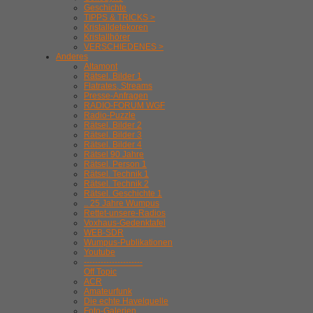
Geschichte
TIPPS & TRICKS >
Kristalldetekoren
Kristallhörer
VERSCHIEDENES >
Anderes
Altamont
Rätsel. Bilder 1
Flatrates, Streams
Presse-Anfragen
RADIO-FORUM WGF
Radio-Puzzle
Rätsel. Bilder 2
Rätsel. Bilder 3
Rätsel. Bilder 4
Rätsel 90 Jahre
Rätsel. Person 1
Rätsel. Technik 1
Rätsel. Technik 2
Rätsel. Geschichte 1
.. 25 Jahre Wumpus
Rettet-unsere-Radios
Voxhaus-Gedenktafel
WEB-SDR
Wumpus-Publikationen
Youtube
---------------------
Off Topic
ACR
Amateurfunk
Die echte Havelquelle
Foto-Galerien