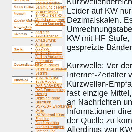
Kurzwellenbereich
Multimedia
Sammlerpreise
Spass-Radios
Sammlung geerbt?
Leider auf KW nur
Spass-Radios
Messen
TIPPS & TRICKS >
Dezimalskalen. Es
Versicherungswert
Zubehör/Bauteile
Warum Sammeln?
Umrechnungstabel
Amateurfunk
A - G
Abgleich
Diverses
KW mit HF-Stufe,
Akku/Batterien
Amateurfunk
Antennen
gespreizte Bänder
Art Deco
Suche
Audion-Bauplan
Audion-Varianten
Autoradios
Kurzwelle: Vor d
Gesamtliste (1652)
Bakelit-Radios
Bauteile / Aussehen
Internet-Zeitalter 
Begriffe
Bittorf & Funke
Hinweise
Boy's Radios
Kurzwellen-Empfa
DAB DAB+ DRM
DAB-Fernempfang
fast einzige Mittel
Design
Digitales Radio
an Nachrichten u
Drahtfunk
DSP-SDR Empfaenger
Informationen dire
Dyne
DX Weltweit hören
der Quelle zu ko
Eisenlos
Farbfernsehen
Fernbedienungen
Allerdings war K
Fernseh-Ton