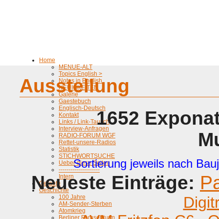
Home
MENUE-ALT
Topics English >
Ausstellung
Notes in English
NEUIGKEITEN
Galerie
Gaestebuch
Englisch-Deutsch
1652 Exponat
Kontakt
Links / Link-Tausch
Interview-Anfragen
M
RADIO-FORUM WGF
Rettet-unsere-Radios
Statistik
STICHWORTSUCHE
Sortierung jeweils nach Bauj
Ueber diese Seiten
---------------------
Neueste Einträge:
P
Intern
Geraete
Geschichte
100 Jahre
Digit
AM-Sender-Sterben
Atomkrieg
Berliner Fernsehturm