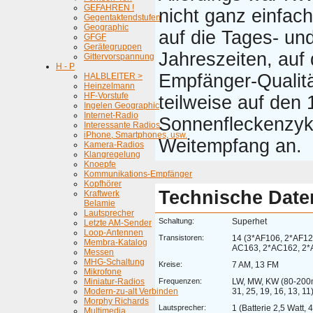
GEFAHREN !
nicht ganz einfac
Gegentaktendstufen
Geographic
auf die Tages- un
GFGF
Gerätegruppen
Jahreszeiten, auf 
Gittervorspannung
H - P
Empfänger-Qualit
HALBLEITER >
Heinzelmann
HF-Vorstufe
teilweise auf den 
Ingelen Geographic
Internet-Radio
Sonnenfleckenzyk
Interessante Radios
iPhone, Smartphones, usw.
Weitempfang an.
Kamera-Radios
Klangregelung
Knoepfe
Kommunikations-Empfänger
Kopfhörer
Technische Date
Kraftwerk
Belamie
Lautsprecher
Schaltung:
Superhet
Letzte AM-Sender
Loop-Antennen
Transistoren:
14 (3*AF106, 2*AF12
Membra-Katalog
AC163, 2*AC162, 2*
Messen
MHG-Schaltung
Kreise:
7 AM, 13 FM
Mikrofone
Miniatur-Radios
Frequenzen:
LW, MW, KW (80-200m,
Modern-zu-alt Verbinden
31, 25, 19, 16, 13, 1
Morphy Richards
Lautsprecher:
1 (Batterie 2,5 Watt,
Multimedia