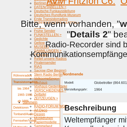
AVM Fritzfon C6.
O
Berliner Funkturm
DATEN/TABELLEN >
Deutsche Funkausstellung
Deutsches Rundfunk-Museum
Erste Transistorradios
Bitte, wenn vorhanden, "
w
EXPERIMENTIER-KÄSTEN >
Firmen
Frühe Sender
"
Details 2
" be
FUNKSTELLEN >
Gedichte
Radio-Recorder sind be
Geltow
MUSEEN
SAMMLUNGEN >
Kommunikationsempfänger 
Personen
Rettet unsere Radios
Piratensender
RIAS
Sacrow (Der Beginn)
Nordmende
Stern Radio Berlin
Röhrenradios
Volksempfänger
Transistorradios
Voxhaus
Modell:
Globetrotter (864.601
Voxhaus-Gedenktafel
bis 1964
Herstellungsjahr:
1964
VERSCHIEDENES >
Zeittafel
1965-1985
ZEITZEUGEN >
ab 1986
Sammeln
Beschreibung
RADIO-FORUM WGF
Detektoren
Art Deco
Tonband/Audio
Design
Weltempfänger mi
Musiktruhen
Fernseher/Video
Papiermodelle
Sammelwut