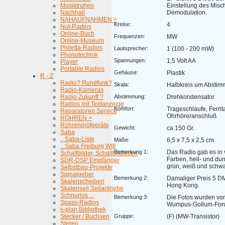
Musiktruhen
Einstellung des Misc
Nachhall
Demodulation.
NAHAUFNAHMEN >
Kreise:
4
Not-Radios
Online-Buch
Frequenzen:
MW
Online-Museum
Philetta-Radios
Lautsprecher:
1 (100 - 200 mW)
Phonotechnik
Spannungen:
1,5 Volt AA
Player
Portable Radios
Gehäuse:
Plastik
R - Z
Radio? Rundfunk?
Skala:
Halbkreis um Abstim
Radio-Kameras
Radio Zukunft ?
Abstimmung:
Drehkondensator
Radios mit Textanzeige
Komfort:
Trageschlaufe, Ferrit
Reparaturen Service
Ohrhöreranschluß
RÖHREN >
Röhrenprüfgeräte
Gewicht:
ca 150 Gr.
Saba
.. Saba-Liste
Maße:
6,5 x 7,5 x 2,5 cm
.. Saba Freiburg WIII
Bemerkung 1:
Das Radio gab es in
Schaltbilder, Schaltbildlesen
Farben, hell- und dunk
SDR-DSP Empfänger
grün, weiß und schwa
Selbstbau-Projekte
Signalgeber
Bemerkung 2:
Damaliger Preis 5 DM
Skalenscheiben
Hong Kong.
Skalenseil Seilantriebe
Schnurlos ...
Bemerkung 3:
Die Fotos wurden vo
Spass-Radios
Wumpus-Gollum-Forum
s-plan Bibliothek
Stecker / Buchsen
Gruppe:
(F) (MW-Transistor)
Stereo