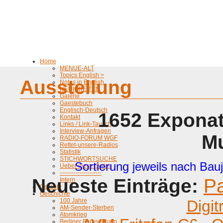
Home
MENUE-ALT
Topics English >
Ausstellung
Notes in English
NEUIGKEITEN
Galerie
Gaestebuch
Englisch-Deutsch
1652 Exponat
Kontakt
Links / Link-Tausch
Interview-Anfragen
M
RADIO-FORUM WGF
Rettet-unsere-Radios
Statistik
STICHWORTSUCHE
Sortierung jeweils nach Bauj
Ueber diese Seiten
---------------------
Neueste Einträge:
P
Intern
Geraete
Geschichte
100 Jahre
Digit
AM-Sender-Sterben
Atomkrieg
Berliner Fernsehturm