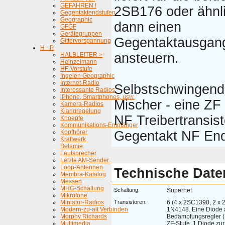
GEFAHREN !
2SB176 oder ähnli
Gegentaktendstufen
Geographic
dann einen
GFGF
Gerätegruppen
Gegentaktausgang
Gittervorspannung
H - P
ansteuern.
HALBLEITER >
Heinzelmann
HF-Vorstufe
Ingelen Geographic
Internet-Radio
Selbstschwingend
Interessante Radios
iPhone, Smartphones, usw.
Mischer - eine ZF 
Kamera-Radios
Klangregelung
NF Treibertransist
Knoepfe
Kommunikations-Empfänger
Kopfhörer
Gegentakt NF End
Kraftwerk
Belamie
Lautsprecher
Letzte AM-Sender
Loop-Antennen
Technische Date
Membra-Katalog
Messen
MHG-Schaltung
Schaltung:
Superhet
Mikrofone
Miniatur-Radios
Transistoren:
6 (4 x 2SC1390, 2 x 
Modern-zu-alt Verbinden
1N4148. Eine Diode 
Morphy Richards
Bedämpfungsregler 
Multimedia
ZF-Stufe, 1 Diode zur