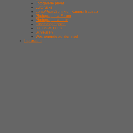
Fotogalerie privat
Luftbrücke
Lomo/Pearl/Somikron Kamera Bausatz
Photographica-Forum
Photographica-Liste
Cinematographica
RAUM-WELLE >
Schleusen
Wochenende auf der Insel
Impressum