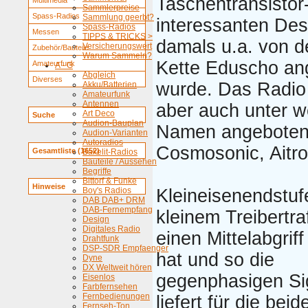
Taschentransistor
Multimedia
Sammlerpreise
Spass-Radios
Sammlung geerbt?
interessanten Des
Spass-Radios
Messen
TIPPS & TRICKS >
damals u.a. von d
Versicherungswert
Zubehör/Bauteile
Warum Sammeln?
Kette Eduscho an
Amateurfunk
A - G
Abgleich
Diverses
wurde. Das Radio
Akku/Batterien
Amateurfunk
Antennen
aber auch unter w
Art Deco
Suche
Audion-Bauplan
Namen angeboten
Audion-Varianten
Autoradios
Cosmosonic, Aitro
Gesamtliste (1652)
Bakelit-Radios
Bauteile / Aussehen
Begriffe
Bittorf & Funke
Hinweise
Boy's Radios
Kleineisenendstufe
DAB DAB+ DRM
DAB-Fernempfang
kleinem Treibertra
Design
Digitales Radio
einen Mittelabgrif
Drahtfunk
DSP-SDR Empfaenger
hat und so die
Dyne
DX Weltweit hören
gegenphasigen Si
Eisenlos
Farbfernsehen
Fernbedienungen
liefert für die beid
Fernseh-Ton