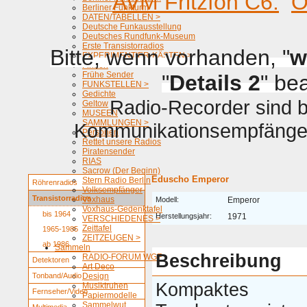
AVM Fritzfon C6.
O
Berliner Funkturm
DATEN/TABELLEN >
Deutsche Funkausstellung
Deutsches Rundfunk-Museum
Erste Transistorradios
Bitte, wenn vorhanden, "
w
EXPERIMENTIER-KÄSTEN >
Firmen
Frühe Sender
"
Details 2
" be
FUNKSTELLEN >
Gedichte
Radio-Recorder sind be
Geltow
MUSEEN
SAMMLUNGEN >
Kommunikationsempfänger 
Personen
Rettet unsere Radios
Piratensender
RIAS
Sacrow (Der Beginn)
Eduscho Emperor
Stern Radio Berlin
Röhrenradios
Volksempfänger
Transistorradios
Voxhaus
Modell:
Emperor
Voxhaus-Gedenktafel
bis 1964
Herstellungsjahr:
1971
VERSCHIEDENES >
Zeittafel
1965-1985
ZEITZEUGEN >
ab 1986
Sammeln
Beschreibung
RADIO-FORUM WGF
Detektoren
Art Deco
Tonband/Audio
Design
Kompaktes
Musiktruhen
Fernseher/Video
Papiermodelle
Sammelwut