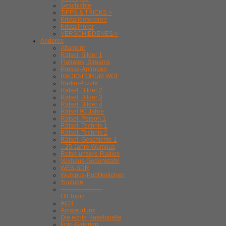
Geschichte
TIPPS & TRICKS >
Kristalldetekoren
Kristallhörer
VERSCHIEDENES >
Anderes
Altamont
Rätsel. Bilder 1
Flatrates, Streams
Presse-Anfragen
RADIO-FORUM WGF
Radio-Puzzle
Rätsel. Bilder 2
Rätsel. Bilder 3
Rätsel. Bilder 4
Rätsel 90 Jahre
Rätsel. Person 1
Rätsel. Technik 1
Rätsel. Technik 2
Rätsel. Geschichte 1
.. 25 Jahre Wumpus
Rettet-unsere-Radios
Voxhaus-Gedenktafel
WEB-SDR
Wumpus-Publikationen
Youtube
---------------------
Off Topic
ACR
Amateurfunk
Die echte Havelquelle
Foto-Galerien