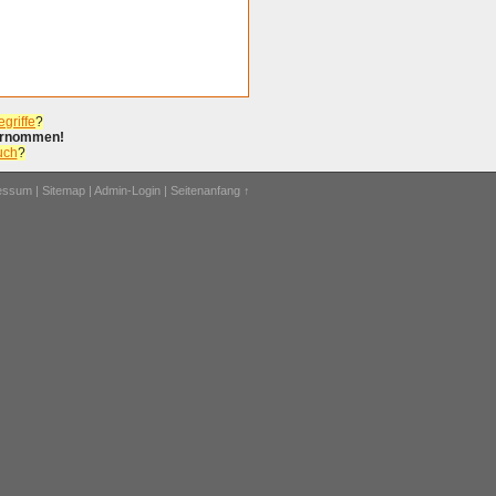
griffe
?
bernommen!
uch
?
ressum
|
Sitemap
|
Admin-Login
|
Seitenanfang ↑