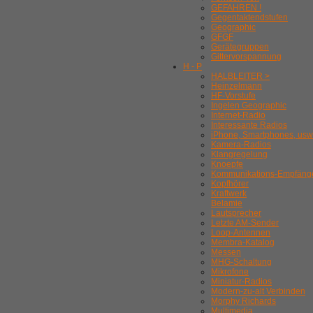
GEFAHREN !
Gegentaktendstufen
Geographic
GFGF
Gerätegruppen
Gittervorspannung
H - P
HALBLEITER >
Heinzelmann
HF-Vorstufe
Ingelen Geographic
Internet-Radio
Interessante Radios
iPhone, Smartphones, usw
Kamera-Radios
Klangregelung
Knoepfe
Kommunikations-Empfäng
Kopfhörer
Kraftwerk
Belamie
Lautsprecher
Letzte AM-Sender
Loop-Antennen
Membra-Katalog
Messen
MHG-Schaltung
Mikrofone
Miniatur-Radios
Modern-zu-alt Verbinden
Morphy Richards
Multimedia