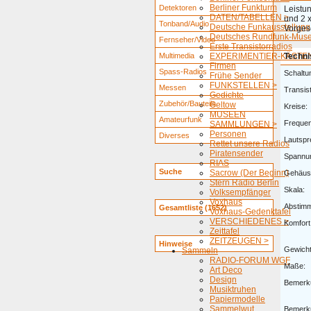
Berliner Funkturm
Detektoren
Leistu
DATEN/TABELLEN >
und 2 
Tonband/Audio
Deutsche Funkausstellung
Vorges
Deutsches Rundfunk-Mus
Fernseher/Video
Erste Transistorradios
Multimedia
EXPERIMENTIER-KÄSTEN
Techni
Firmen
Spass-Radios
Schaltu
Frühe Sender
FUNKSTELLEN >
Messen
Transis
Gedichte
Zubehör/Bauteile
Geltow
Kreise:
MUSEEN
Amateurfunk
Freque
SAMMLUNGEN >
Personen
Diverses
Lautspr
Rettet unsere Radios
Piratensender
Spannu
RIAS
Suche
Sacrow (Der Beginn)
Gehäus
Stern Radio Berlin
Skala:
Volksempfänger
Voxhaus
Abstim
Gesamtliste (1652)
Voxhaus-Gedenktafel
VERSCHIEDENES >
Komfort
Zeittafel
ZEITZEUGEN >
Hinweise
Gewicht
Sammeln
RADIO-FORUM WGF
Maße:
Art Deco
Design
Bemerk
Musiktruhen
Papiermodelle
Sammelwut
Bemerk