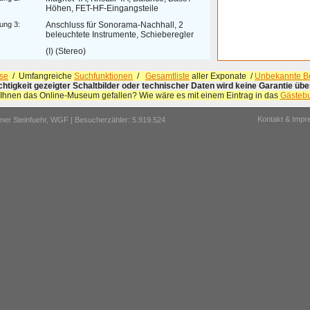
Höhen, FET-HF-Eingangsteile
ung 3:
Anschluss für Sonorama-Nachhall, 2
beleuchtete Instrumente, Schieberegler
:
(I) (Stereo)
se
/ Umfangreiche
Suchfunktionen
/
Gesamtliste
aller Exponate /
Unbekannte Be
ichtigkeit gezeigter Schaltbilder oder technischer Daten wird keine Garantie ü
 Ihnen das Online-Museum gefallen? Wie wäre es mit einem Eintrag in das
Gästeb
Kontakt & Imp
er Steinfuehr,
WGF
| Besucherzähler: 5.919.524