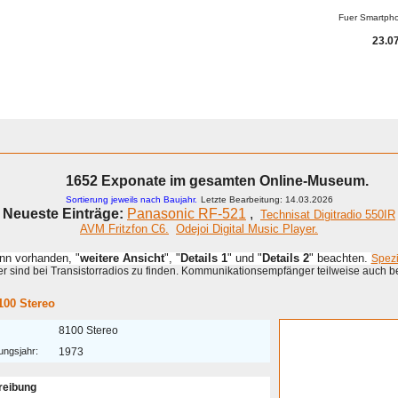
Fuer Smartph
23.07
1652 Exponate im gesamten Online-Museum.
Sortierung jeweils nach Baujahr.
Letzte Bearbeitung: 14.03.2026
Neueste Einträge:
Panasonic RF-521
,
Technisat Digitradio 550IR
AVM Fritzfon C6.
Odejoi Digital Music Player.
enn vorhanden, "
weitere Ansicht
", "
Details 1
" und "
Details 2
" beachten.
Spez
 sind bei Transistorradios zu finden. Kommunikationsempfänger teilweise auch b
100 Stereo
8100 Stereo
ungsjahr:
1973
reibung