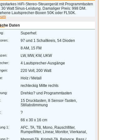
ngsstarkes HiFi-Stereo-Steuergerät mit Programmtasten
x 30 Watt Sinus-Leistung. Damaliger Preis: 998 DM.
ehene Lautsprecher-Boxen 50K oder FL50K.
eum
 >
sche Daten
ng:
Superhet
toren:
97 und 1 Schaltkreis, 54 Dioden
8 AM, 15 FM
nzen:
LW, MW, KW, UKW
echer:
4 Lautsprecher-Ausgänge
ngen:
220 Volt, 200 Watt
e:
Holz / Metall
rechteckig Mitte rechts
mung:
Drehko? und Programmtasten
:
15 Drucktasten, 8 Sensor-Tasten,
Stillabstimmung
:
?
66 x 30 x 16 cm
ung 1:
AFC. TA, TB, Mono, Rauschfilter,
Rumpelfilter, Linear, Monitor, Vierkanal,
ung 2:
Magnet-TA, Kristall-TA, Balance, Bass /