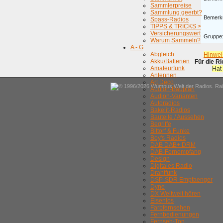
Sammlerpreise
Sammlung geerbt?
Bemerk
Spass-Radios
TIPPS & TRICKS >
Versicherungswert
Gruppe
Warum Sammeln?
A - G
Abgleich
Hinwei
Akku/Batterien
Für die R
Amateurfunk
Hat
Antennen
Art Deco
© 1996/2026 Wumpus Welt der Radios. Rain
Audion-Bauplan
Audion-Varianten
Autoradios
Bakelit-Radios
Bauteile / Aussehen
Begriffe
Bittorf & Funke
Boy's Radios
DAB DAB+ DRM
DAB-Fernempfang
Design
Digitales Radio
Drahtfunk
DSP-SDR Empfaenger
Dyne
DX Weltweit hören
Eisenlos
Farbfernsehen
Fernbedienungen
Fernseh-Ton