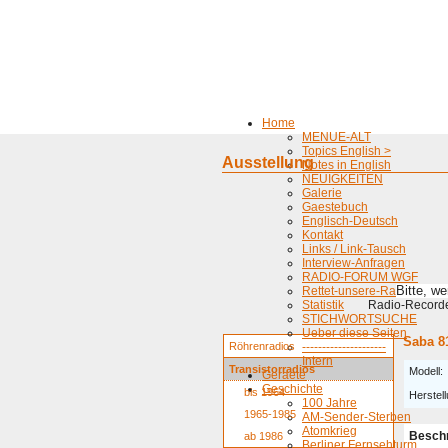
Home
MENUE-ALT
Topics English >
Ausstellung
Notes in English
NEUIGKEITEN
Galerie
Gaestebuch
Englisch-Deutsch
Kontakt
Links / Link-Tausch
Interview-Anfragen
RADIO-FORUM WGF
Bitte, w
Rettet-unsere-Radios
Statistik
Radio-Recorder
STICHWORTSUCHE
Ueber diese Seiten
Saba 8
Röhrenradios
---------------------
Intern
Transistorradios
Modell:
Geraete
Geschichte
bis 1964
Herstell
100 Jahre
1965-1985
AM-Sender-Sterben
Atomkrieg
Besch
ab 1986
Berliner Fernsehturm