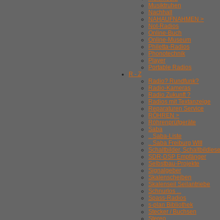
Musiktruhen
Nachhall
NAHAUFNAHMEN >
Not-Radios
Online-Buch
Online-Museum
Philetta-Radios
Phonotechnik
Player
Portable Radios
R - Z
Radio? Rundfunk?
Radio-Kameras
Radio Zukunft ?
Radios mit Textanzeige
Reparaturen Service
RÖHREN >
Röhrenprüfgeräte
Saba
.. Saba-Liste
.. Saba Freiburg WIII
Schaltbilder, Schaltbildles
SDR-DSP Empfänger
Selbstbau-Projekte
Signalgeber
Skalenscheiben
Skalenseil Seilantriebe
Schnurlos ...
Spass-Radios
s-plan Bibliothek
Stecker / Buchsen
Stereo