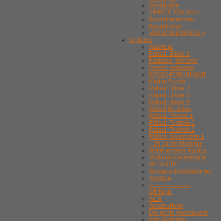
Geschichte
TIPPS & TRICKS >
Kristalldetekoren
Kristallhörer
VERSCHIEDENES >
Anderes
Altamont
Rätsel. Bilder 1
Flatrates, Streams
Presse-Anfragen
RADIO-FORUM WGF
Radio-Puzzle
Rätsel. Bilder 2
Rätsel. Bilder 3
Rätsel. Bilder 4
Rätsel 90 Jahre
Rätsel. Person 1
Rätsel. Technik 1
Rätsel. Technik 2
Rätsel. Geschichte 1
.. 25 Jahre Wumpus
Rettet-unsere-Radios
Voxhaus-Gedenktafel
WEB-SDR
Wumpus-Publikationen
Youtube
---------------------
Off Topic
ACR
Amateurfunk
Die echte Havelquelle
Foto-Galerien