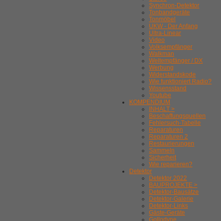
Synchron-Detektor
Tonbandgeräte
Tonmöbel
UKW - Der Anfang
Ultra-Linear
Video
Volksempfänger
Walkman
Weltempfänger / DX
Werbung
Widerstandskode
Wie funktioniert Radio?
Wissensstand
Youtube
KOMPENDIUM
INHALT >
Beschaffungsquellen
Fehlersuch-Tabelle
Reparaturen
Reparaturen 2
Restaurierungen
Sammeln
Sicherheit
Wie reparieren?
Detektor
Detektor 2022
BAUPROJEKTE >
Detektor-Bausätze
Detektor-Galerie
Detektor-Links
Gäste-Geräte
Gollodyne