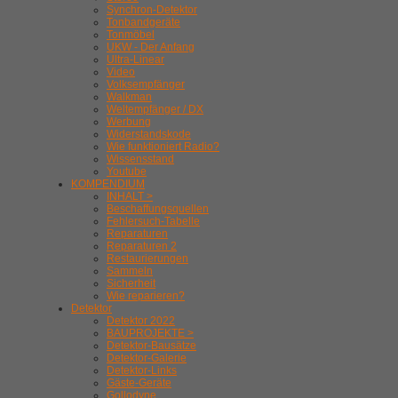
Synchron-Detektor
Tonbandgeräte
Tonmöbel
UKW - Der Anfang
Ultra-Linear
Video
Volksempfänger
Walkman
Weltempfänger / DX
Werbung
Widerstandskode
Wie funktioniert Radio?
Wissensstand
Youtube
KOMPENDIUM
INHALT >
Beschaffungsquellen
Fehlersuch-Tabelle
Reparaturen
Reparaturen 2
Restaurierungen
Sammeln
Sicherheit
Wie reparieren?
Detektor
Detektor 2022
BAUPROJEKTE >
Detektor-Bausätze
Detektor-Galerie
Detektor-Links
Gäste-Geräte
Gollodyne