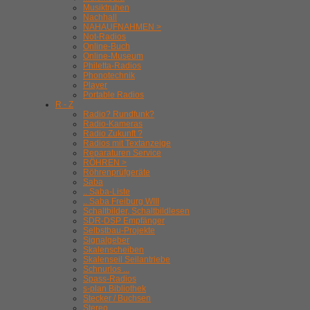
Musiktruhen
Nachhall
NAHAUFNAHMEN >
Not-Radios
Online-Buch
Online-Museum
Philetta-Radios
Phonotechnik
Player
Portable Radios
R - Z
Radio? Rundfunk?
Radio-Kameras
Radio Zukunft ?
Radios mit Textanzeige
Reparaturen Service
RÖHREN >
Röhrenprüfgeräte
Saba
.. Saba-Liste
.. Saba Freiburg WIII
Schaltbilder, Schaltbildlesen
SDR-DSP Empfänger
Selbstbau-Projekte
Signalgeber
Skalenscheiben
Skalenseil Seilantriebe
Schnurlos ...
Spass-Radios
s-plan Bibliothek
Stecker / Buchsen
Stereo