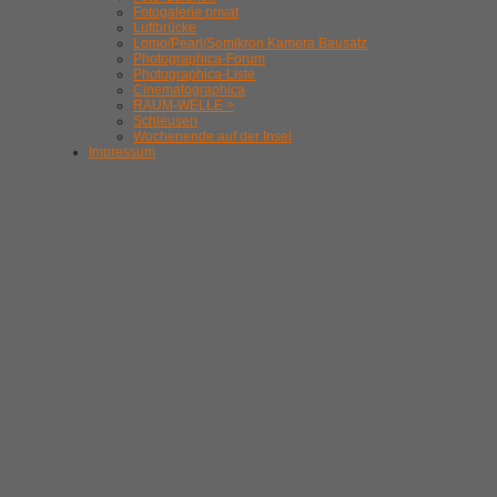
Fotogalerie privat
Luftbrücke
Lomo/Pearl/Somikron Kamera Bausatz
Photographica-Forum
Photographica-Liste
Cinematographica
RAUM-WELLE >
Schleusen
Wochenende auf der Insel
Impressum