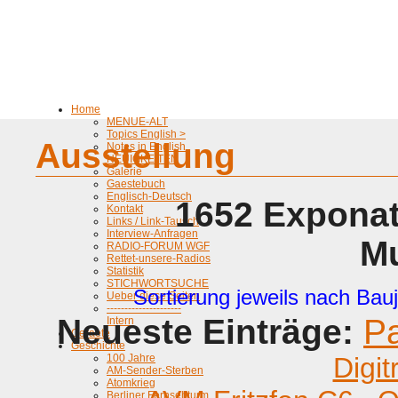
Home
MENUE-ALT
Topics English >
Ausstellung
Notes in English
NEUIGKEITEN
Galerie
Gaestebuch
Englisch-Deutsch
1652 Exponat
Kontakt
Links / Link-Tausch
Interview-Anfragen
M
RADIO-FORUM WGF
Rettet-unsere-Radios
Statistik
STICHWORTSUCHE
Sortierung jeweils nach Bauj
Ueber diese Seiten
---------------------
Neueste Einträge:
P
Intern
Geraete
Geschichte
100 Jahre
Digit
AM-Sender-Sterben
Atomkrieg
Berliner Fernsehturm