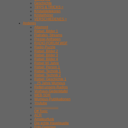
Geschichte
TIPPS & TRICKS >
Kristalldetekoren
Kristallhörer
VERSCHIEDENES >
Anderes
Altamont
Rätsel. Bilder 1
Flatrates, Streams
Presse-Anfragen
RADIO-FORUM WGF
Radio-Puzzle
Rätsel. Bilder 2
Rätsel. Bilder 3
Rätsel. Bilder 4
Rätsel 90 Jahre
Rätsel. Person 1
Rätsel. Technik 1
Rätsel. Technik 2
Rätsel. Geschichte 1
.. 25 Jahre Wumpus
Rettet-unsere-Radios
Voxhaus-Gedenktafel
WEB-SDR
Wumpus-Publikationen
Youtube
---------------------
Off Topic
ACR
Amateurfunk
Die echte Havelquelle
Foto-Galerien