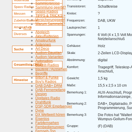
Multimedia
Sammlerpreise
Transistoren:
Schaltkreise
Spass-Radios
Sammlung geerbt?
Spass-Radios
Kreise:
?
Messen
TIPPS & TRICKS >
Versicherungswert
Zubehör/Bauteile
Frequenzen:
DAB, UKW
Warum Sammeln?
Amateurfunk
Lautsprecher:
1
A - G
Abgleich
Diverses
Spannungen:
6 Volt (4 x 1,5 Volt M
Akku/Batterien
Netzteilanschluß
Amateurfunk
Antennen
Gehäuse:
Holz
Art Deco
Suche
Audion-Bauplan
Skala:
2-Zeilen LCD-Display
Audion-Varianten
Abstimmung:
digital
Autoradios
Gesamtliste (1652)
Bakelit-Radios
Komfort:
Tragegriff, Teleskop
Bauteile / Aussehen
Anschluß,
Begriffe
Bittorf & Funke
Gewicht:
1,5 kg
Hinweise
Boy's Radios
Maße:
15,5 x 2,5 x 10 cm
DAB DAB+ DRM
DAB-Fernempfang
Bemerkung 1:
AUX-Anschluß, Prog
Design
Informationsanzeige
Digitales Radio
Drahtfunk
Bemerkung 2:
DAB+, Digitalradio, P
DSP-SDR Empfaenger
Programmierung, Such
Dyne
DX Weltweit hören
Bemerkung 3:
Die Fotos hat "Walte
Eisenlos
Wumpus-Gollum-Forum
Farbfernsehen
Gruppe:
(F) (DAB)
Fernbedienungen
Fernseh-Ton