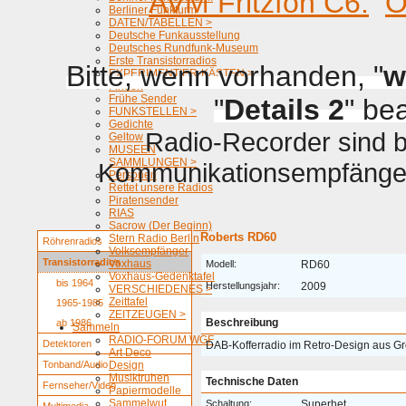
AVM Fritzfon C6.
O
Berliner Funkturm
DATEN/TABELLEN >
Deutsche Funkausstellung
Deutsches Rundfunk-Museum
Erste Transistorradios
Bitte, wenn vorhanden, "
w
EXPERIMENTIER-KÄSTEN >
Firmen
Frühe Sender
"
Details 2
" be
FUNKSTELLEN >
Gedichte
Radio-Recorder sind be
Geltow
MUSEEN
SAMMLUNGEN >
Kommunikationsempfänger 
Personen
Rettet unsere Radios
Piratensender
RIAS
Sacrow (Der Beginn)
Roberts RD60
Stern Radio Berlin
Röhrenradios
Volksempfänger
Transistorradios
Voxhaus
Modell:
RD60
Voxhaus-Gedenktafel
bis 1964
Herstellungsjahr:
2009
VERSCHIEDENES >
Zeittafel
1965-1985
ZEITZEUGEN >
Beschreibung
ab 1986
Sammeln
RADIO-FORUM WGF
Detektoren
DAB-Kofferradio im Retro-Design aus Gr
Art Deco
Tonband/Audio
Design
Musiktruhen
Technische Daten
Fernseher/Video
Papiermodelle
Sammelwut
Schaltung:
Superhet