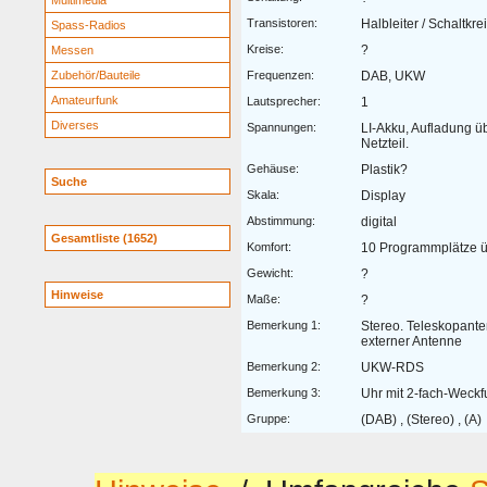
Multimedia
Transistoren:
Halbleiter / Schaltkre
Spass-Radios
Kreise:
?
Messen
Zubehör/Bauteile
Frequenzen:
DAB, UKW
Amateurfunk
Lautsprecher:
1
Diverses
Spannungen:
LI-Akku, Aufladung 
Netzteil.
Gehäuse:
Plastik?
Suche
Skala:
Display
Abstimmung:
digital
Gesamtliste (1652)
Komfort:
10 Programmplätze 
Gewicht:
?
Hinweise
Maße:
?
Bemerkung 1:
Stereo. Teleskopant
externer Antenne
Bemerkung 2:
UKW-RDS
Bemerkung 3:
Uhr mit 2-fach-Weckf
Gruppe:
(DAB) , (Stereo) , (A)