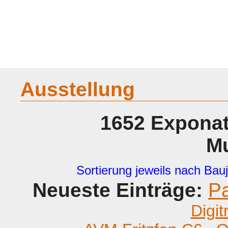
Home
Geraete
Geschichte
Sammeln
A - G
H - P
R -
Ausstellung
1652 Exponat
M
Sortierung jeweils nach Bauj
Neueste Einträge:
P
Digit