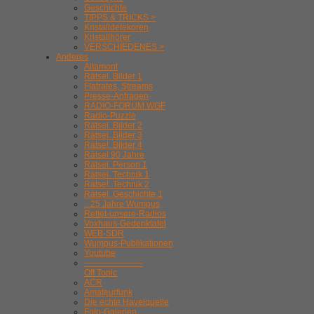
Geschichte
TIPPS & TRICKS >
Kristalldetekoren
Kristallhörer
VERSCHIEDENES >
Anderes
Altamont
Rätsel. Bilder 1
Flatrates, Streams
Presse-Anfragen
RADIO-FORUM WGF
Radio-Puzzle
Rätsel. Bilder 2
Rätsel. Bilder 3
Rätsel. Bilder 4
Rätsel 90 Jahre
Rätsel. Person 1
Rätsel. Technik 1
Rätsel. Technik 2
Rätsel. Geschichte 1
.. 25 Jahre Wumpus
Rettet-unsere-Radios
Voxhaus-Gedenktafel
WEB-SDR
Wumpus-Publikationen
Youtube
---------------------
Off Topic
ACR
Amateurfunk
Die echte Havelquelle
Foto-Galerien