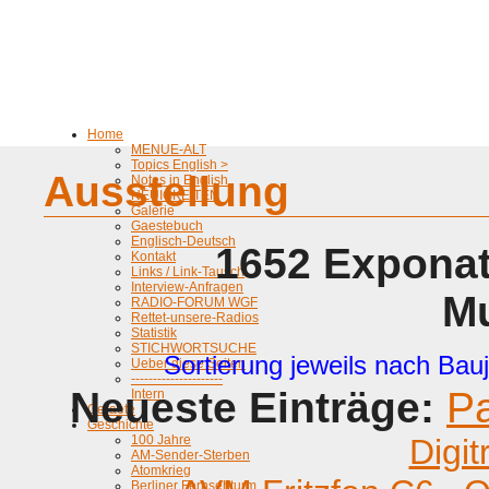
Home
MENUE-ALT
Topics English >
Ausstellung
Notes in English
NEUIGKEITEN
Galerie
Gaestebuch
Englisch-Deutsch
1652 Exponat
Kontakt
Links / Link-Tausch
Interview-Anfragen
M
RADIO-FORUM WGF
Rettet-unsere-Radios
Statistik
STICHWORTSUCHE
Sortierung jeweils nach Bauj
Ueber diese Seiten
---------------------
Neueste Einträge:
P
Intern
Geraete
Geschichte
100 Jahre
Digit
AM-Sender-Sterben
Atomkrieg
Berliner Fernsehturm