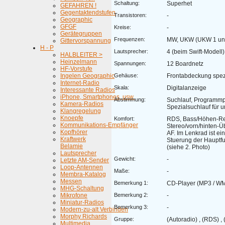
Schaltung:
Superhet
GEFAHREN !
Gegentaktendstufen
Transistoren:
-
Geographic
GFGF
Kreise:
-
Gerätegruppen
Frequenzen:
MW, UKW (UKW 1 un
Gittervorspannung
H - P
Lautsprecher:
4 (beim Swift-Modell)
HALBLEITER >
Heinzelmann
Spannungen:
12 Boardnetz
HF-Vorstufe
Ingelen Geographic
Gehäuse:
Frontabdeckung spezie
Internet-Radio
Skala:
Digitalanzeige
Interessante Radios
iPhone, Smartphones, usw.
Abstimmung:
Suchlauf, Programmp
Kamera-Radios
Spezialsuchlauf für 
Klangregelung
Knoepfe
Komfort:
RDS, Bass/Höhen-Re
Kommunikations-Empfänger
Stereo/vorn/hinten-Ü
Kopfhörer
AF. Im Lenkrad ist e
Kraftwerk
Stuerung der Hauptfun
Belamie
(siehe 2. Photo)
Lautsprecher
Gewicht:
-
Letzte AM-Sender
Loop-Antennen
Maße:
-
Membra-Katalog
Messen
Bemerkung 1:
CD-Player (MP3 / W
MHG-Schaltung
Mikrofone
Bemerkung 2:
-
Miniatur-Radios
Bemerkung 3:
-
Modern-zu-alt Verbinden
Morphy Richards
Gruppe:
(Autoradio) , (RDS) , 
Multimedia