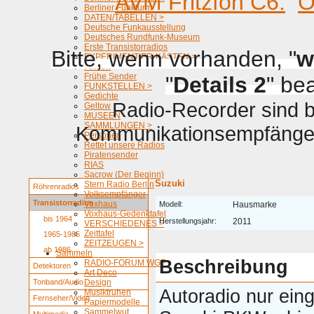
AVM Fritzfon C6.
O
Berliner Funkturm
DATEN/TABELLEN >
Deutsche Funkausstellung
Deutsches Rundfunk-Museum
Erste Transistorradios
Bitte, wenn vorhanden, "
w
EXPERIMENTIER-KÄSTEN >
Firmen
Frühe Sender
"
Details 2
" be
FUNKSTELLEN >
Gedichte
Radio-Recorder sind be
Geltow
MUSEEN
SAMMLUNGEN >
Kommunikationsempfänger 
Personen
Rettet unsere Radios
Piratensender
RIAS
Sacrow (Der Beginn)
Suzuki
Stern Radio Berlin
Röhrenradios
Volksempfänger
Transistorradios
Voxhaus
Modell:
Hausmarke
Voxhaus-Gedenktafel
bis 1964
Herstellungsjahr:
2011
VERSCHIEDENES >
Zeittafel
1965-1985
ZEITZEUGEN >
ab 1986
Sammeln
Beschreibung
RADIO-FORUM WGF
Detektoren
Art Deco
Tonband/Audio
Design
Autoradio nur eing
Musiktruhen
Fernseher/Video
Papiermodelle
Sammelwut