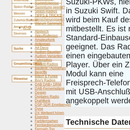
Suzuki-PKWs, hier
Multimedia
Sammlerpreise
Spass-Radios
Sammlung geerbt?
in Suzuki Swift. 
Spass-Radios
Messen
TIPPS & TRICKS >
wird beim Kauf d
Versicherungswert
Zubehör/Bauteile
Warum Sammeln?
mitbestellt. Es ist 
Amateurfunk
A - G
Abgleich
Diverses
Standard-Einbaus
Akku/Batterien
Amateurfunk
Antennen
geeignet. Das Rad
Art Deco
Suche
Audion-Bauplan
einen eingebaute
Audion-Varianten
Autoradios
Player. Über ein 
Gesamtliste (1652)
Bakelit-Radios
Bauteile / Aussehen
Modul kann eine
Begriffe
Bittorf & Funke
Hinweise
Boy's Radios
Freisprech-Telefon
DAB DAB+ DRM
DAB-Fernempfang
mit USB-Anschlu
Design
Digitales Radio
angekoppelt werd
Drahtfunk
DSP-SDR Empfaenger
Dyne
DX Weltweit hören
Eisenlos
Technische Date
Farbfernsehen
Fernbedienungen
Fernseh-Ton