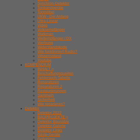
Synchron-Detektor
Tonbandgeräte
Tonmöbel
UKW - Der Anfang
Ultra-Linear
Video
Volksempfänger
Walkman
Weltempfänger / DX
Werbung
Widerstandskode
Wie funktioniert Radio?
Wissensstand
Youtube
KOMPENDIUM
INHALT >
Beschaffungsquellen
Fehlersuch-Tabelle
Reparaturen
Reparaturen 2
Restaurierungen
Sammeln
Sicherheit
Wie reparieren?
Detektor
Detektor 2022
BAUPROJEKTE >
Detektor-Bausätze
Detektor-Galerie
Detektor-Links
Gäste-Geräte
Gollodyne