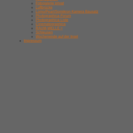
Fotogalerie privat
Luftbrücke
Lomo/Pearl/Somikron Kamera Bausatz
Photographica-Forum
Photographica-Liste
Cinematographica
RAUM-WELLE >
Schleusen
Wochenende auf der Insel
Impressum