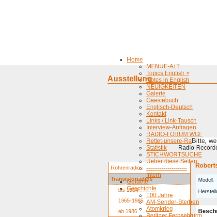
Home
MENUE-ALT
Topics English >
Ausstellung
Notes in English
NEUIGKEITEN
Galerie
Gaestebuch
Englisch-Deutsch
Kontakt
Links / Link-Tausch
Interview-Anfragen
RADIO-FORUM WGF
Bitte, w
Rettet-unsere-Radios
Statistik
Radio-Recorder
STICHWORTSUCHE
Ueber diese Seiten
Robert
Röhrenradios
---------------------
Intern
Transistorradios
Modell:
Geraete
Geschichte
bis 1964
Herstell
100 Jahre
1965-1985
AM-Sender-Sterben
Atomkrieg
Besch
ab 1986
Berliner Fernsehturm