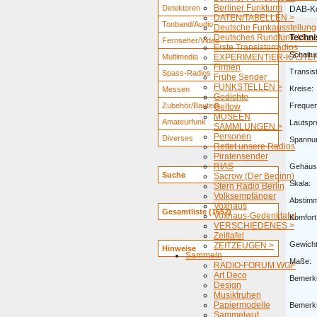
Berliner Funkturm
Detektoren
DAB-Ko
DATEN/TABELLEN >
Tonband/Audio
Deutsche Funkausstellung
Deutsches Rundfunk-Mus
Techni
Fernseher/Video
Erste Transistorradios
Schaltu
Multimedia
EXPERIMENTIER-KÄSTEN
Firmen
Transis
Spass-Radios
Frühe Sender
FUNKSTELLEN >
Kreise:
Messen
Gedichte
Zubehör/Bauteile
Freque
Geltow
MUSEEN
Amateurfunk
Lautspr
SAMMLUNGEN >
Personen
Diverses
Spannu
Rettet unsere Radios
Piratensender
RIAS
Gehäus
Suche
Sacrow (Der Beginn)
Skala:
Stern Radio Berlin
Volksempfänger
Abstim
Voxhaus
Gesamtliste (1652)
Voxhaus-Gedenktafel
Komfort
VERSCHIEDENES >
Zeittafel
Gewicht
ZEITZEUGEN >
Hinweise
Sammeln
Maße:
RADIO-FORUM WGF
Art Deco
Bemerk
Design
Musiktruhen
Papiermodelle
Bemerk
Sammelwut