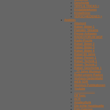
Geschichte
TIPPS & TRICKS >
Kristalldetekoren
Kristallhörer
VERSCHIEDENES >
Anderes
Altamont
Rätsel. Bilder 1
Flatrates, Streams
Presse-Anfragen
RADIO-FORUM WGF
Radio-Puzzle
Rätsel. Bilder 2
Rätsel. Bilder 3
Rätsel. Bilder 4
Rätsel 90 Jahre
Rätsel. Person 1
Rätsel. Technik 1
Rätsel. Technik 2
Rätsel. Geschichte 1
.. 25 Jahre Wumpus
Rettet-unsere-Radios
Voxhaus-Gedenktafel
WEB-SDR
Wumpus-Publikationen
Youtube
---------------------
Off Topic
ACR
Amateurfunk
Die echte Havelquelle
Foto-Galerien