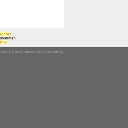
griffe
?
bernommen!
uch
?
ressum
|
Sitemap
|
Admin-Login
|
Seitenanfang ↑