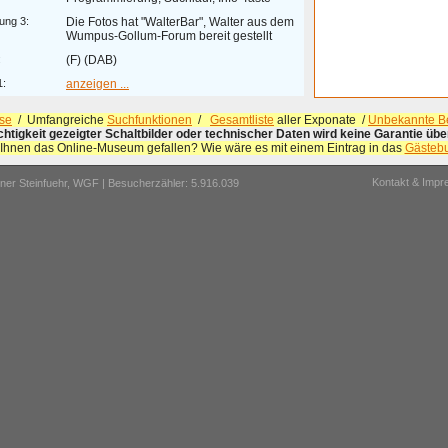
ung 3:
Die Fotos hat "WalterBar", Walter aus dem
Wumpus-Gollum-Forum bereit gestellt
:
(F) (DAB)
1:
anzeigen ...
se
/ Umfangreiche
Suchfunktionen
/
Gesamtliste
aller Exponate /
Unbekannte Be
ichtigkeit gezeigter Schaltbilder oder technischer Daten wird keine Garantie ü
 Ihnen das Online-Museum gefallen? Wie wäre es mit einem Eintrag in das
Gästeb
Kontakt & Imp
er Steinfuehr,
WGF
| Besucherzähler: 5.916.039