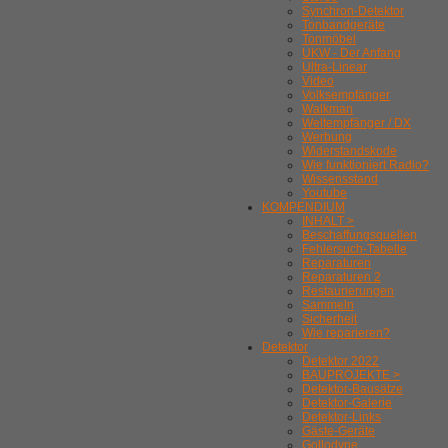
Synchron-Detektor
Tonbandgeräte
Tonmöbel
UKW - Der Anfang
Ultra-Linear
Video
Volksempfänger
Walkman
Weltempfänger / DX
Werbung
Widerstandskode
Wie funktioniert Radio?
Wissensstand
Youtube
KOMPENDIUM
INHALT >
Beschaffungsquellen
Fehlersuch-Tabelle
Reparaturen
Reparaturen 2
Restaurierungen
Sammeln
Sicherheit
Wie reparieren?
Detektor
Detektor 2022
BAUPROJEKTE >
Detektor-Bausätze
Detektor-Galerie
Detektor-Links
Gäste-Geräte
Gollodyne