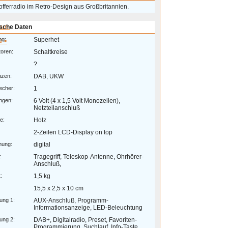
fferradio im Retro-Design aus Großbritannien.
eum
sche Daten
ng:
Superhet
 >
toren:
Schaltkreise
?
nzen:
DAB, UKW
echer:
1
ngen:
6 Volt (4 x 1,5 Volt Monozellen),
Netzteilanschluß
e:
Holz
2-Zeilen LCD-Display on top
mung:
digital
:
Tragegriff, Teleskop-Antenne, Ohrhörer-
Anschluß,
:
1,5 kg
15,5 x 2,5 x 10 cm
ung 1:
AUX-Anschluß, Programm-
Informationsanzeige, LED-Beleuchtung
ung 2:
DAB+, Digitalradio, Preset, Favoriten-
Programmierung, Suchlauf, Info-Taste