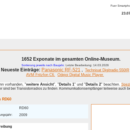
Fuer Smartph
23.07
1652 Exponate im gesamten Online-Museum.
Sortierung jeweils nach Baujahr.
Letzte Bearbeitung: 14.03.2026
Neueste Einträge:
Panasonic RF-521
,
Technisat Digitradio 550IR
AVM Fritzfon C6.
Odejoi Digital Music Player.
enn vorhanden, "
weitere Ansicht
", "
Details 1
" und "
Details 2
" beachten.
Spez
 sind bei Transistorradios zu finden. Kommunikationsempfänger teilweise auch b
s RD60
RD60
ungsjahr:
2009
reibung