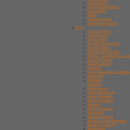
GEFAHREN !
Gegentaktendstufen
Geographic
GFGF
Gerätegruppen
Gittervorspannung
H - P
HALBLEITER >
Heinzelmann
HF-Vorstufe
Ingelen Geographic
Internet-Radio
Interessante Radios
iPhone, Smartphones, usw
Kamera-Radios
Klangregelung
Knoepfe
Kommunikations-Empfäng
Kopfhörer
Kraftwerk
Belamie
Lautsprecher
Letzte AM-Sender
Loop-Antennen
Membra-Katalog
Messen
MHG-Schaltung
Mikrofone
Miniatur-Radios
Modern-zu-alt Verbinden
Morphy Richards
Multimedia