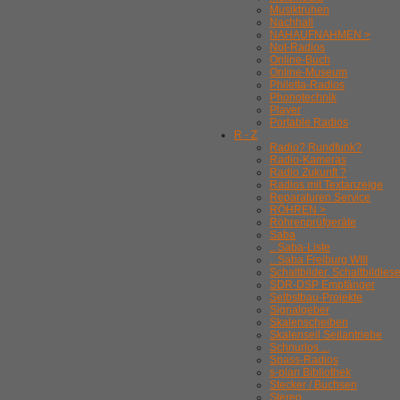
Musiktruhen
Nachhall
NAHAUFNAHMEN >
Not-Radios
Online-Buch
Online-Museum
Philetta-Radios
Phonotechnik
Player
Portable Radios
R - Z
Radio? Rundfunk?
Radio-Kameras
Radio Zukunft ?
Radios mit Textanzeige
Reparaturen Service
RÖHREN >
Röhrenprüfgeräte
Saba
.. Saba-Liste
.. Saba Freiburg WIII
Schaltbilder, Schaltbildles
SDR-DSP Empfänger
Selbstbau-Projekte
Signalgeber
Skalenscheiben
Skalenseil Seilantriebe
Schnurlos ...
Spass-Radios
s-plan Bibliothek
Stecker / Buchsen
Stereo