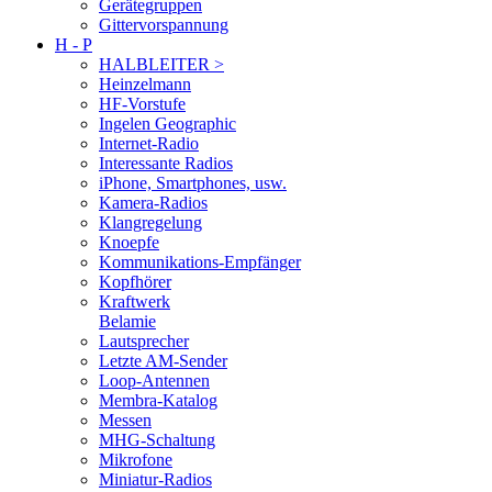
Gerätegruppen
Gittervorspannung
H - P
HALBLEITER >
Heinzelmann
HF-Vorstufe
Ingelen Geographic
Internet-Radio
Interessante Radios
iPhone, Smartphones, usw.
Kamera-Radios
Klangregelung
Knoepfe
Kommunikations-Empfänger
Kopfhörer
Kraftwerk
Belamie
Lautsprecher
Letzte AM-Sender
Loop-Antennen
Membra-Katalog
Messen
MHG-Schaltung
Mikrofone
Miniatur-Radios