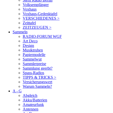
Stern Radio Berlin
Volksempfänger
Voxhaus
Voxhaus-Gedenktafel
VERSCHIEDENES >
Zeittafel
ZEITZEUGEN >
Sammeln
RADIO-FORUM WGF
Art Deco
Design
Musiktruhen
Papiermodelle
Sammelwut
Sammlerpreise
Sammlung geerbt?
Spass-Radios
TIPPS & TRICKS >
Versicherungswert
Warum Sammeln?
A - G
Abgleich
Akku/Batterien
Amateurfunk
Antennen