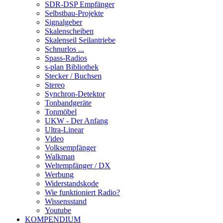
SDR-DSP Empfänger
Selbstbau-Projekte
Signalgeber
Skalenscheiben
Skalenseil Seilantriebe
Schnurlos ...
Spass-Radios
s-plan Bibliothek
Stecker / Buchsen
Stereo
Synchron-Detektor
Tonbandgeräte
Tonmöbel
UKW - Der Anfang
Ultra-Linear
Video
Volksempfänger
Walkman
Weltempfänger / DX
Werbung
Widerstandskode
Wie funktioniert Radio?
Wissensstand
Youtube
KOMPENDIUM