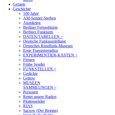
Geraete
Geschichte
100 Jahre
AM-Sender-Sterben
Atomkrieg
Berliner Fernsehturm
Berliner Funkturm
DATEN/TABELLEN >
Deutsche Funkausstellung
Deutsches Rundfunk-Museum
Erste Transistorradios
EXPERIMENTIER-KÄSTEN >
Firmen
Frühe Sender
FUNKSTELLEN >
Gedichte
Geltow
MUSEEN
SAMMLUNGEN >
Personen
Rettet unsere Radios
Piratensender
RIAS
Sacrow (Der Beginn)