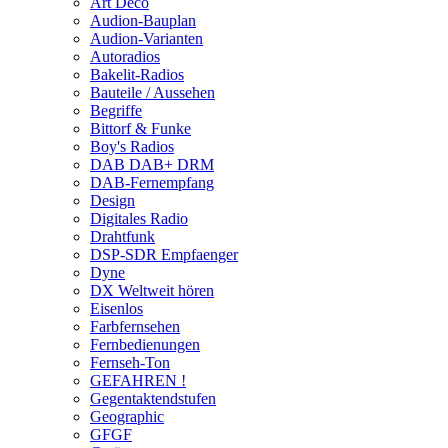
Art Deco
Audion-Bauplan
Audion-Varianten
Autoradios
Bakelit-Radios
Bauteile / Aussehen
Begriffe
Bittorf & Funke
Boy's Radios
DAB DAB+ DRM
DAB-Fernempfang
Design
Digitales Radio
Drahtfunk
DSP-SDR Empfaenger
Dyne
DX Weltweit hören
Eisenlos
Farbfernsehen
Fernbedienungen
Fernseh-Ton
GEFAHREN !
Gegentaktendstufen
Geographic
GFGF