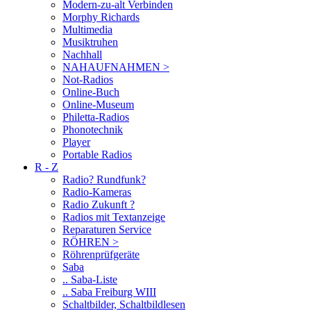
Modern-zu-alt Verbinden
Morphy Richards
Multimedia
Musiktruhen
Nachhall
NAHAUFNAHMEN >
Not-Radios
Online-Buch
Online-Museum
Philetta-Radios
Phonotechnik
Player
Portable Radios
R - Z
Radio? Rundfunk?
Radio-Kameras
Radio Zukunft ?
Radios mit Textanzeige
Reparaturen Service
RÖHREN >
Röhrenprüfgeräte
Saba
.. Saba-Liste
.. Saba Freiburg WIII
Schaltbilder, Schaltbildlesen