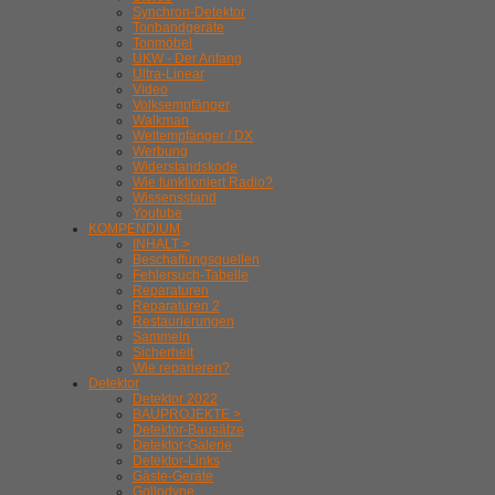
Synchron-Detektor
Tonbandgeräte
Tonmöbel
UKW - Der Anfang
Ultra-Linear
Video
Volksempfänger
Walkman
Weltempfänger / DX
Werbung
Widerstandskode
Wie funktioniert Radio?
Wissensstand
Youtube
KOMPENDIUM
INHALT >
Beschaffungsquellen
Fehlersuch-Tabelle
Reparaturen
Reparaturen 2
Restaurierungen
Sammeln
Sicherheit
Wie reparieren?
Detektor
Detektor 2022
BAUPROJEKTE >
Detektor-Bausätze
Detektor-Galerie
Detektor-Links
Gäste-Geräte
Gollodyne