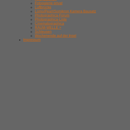
Fotogalerie privat
Luftbrücke
Lomo/Pearl/Somikron Kamera Bausatz
Photographica-Forum
Photographica-Liste
Cinematographica
RAUM-WELLE >
Schleusen
Wochenende auf der Insel
Impressum