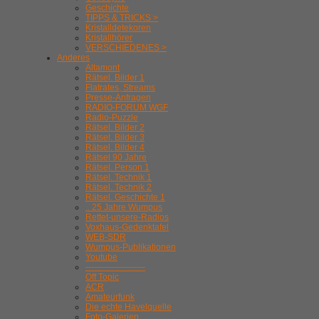
Geschichte
TIPPS & TRICKS >
Kristalldetekoren
Kristallhörer
VERSCHIEDENES >
Anderes
Altamont
Rätsel. Bilder 1
Flatrates, Streams
Presse-Anfragen
RADIO-FORUM WGF
Radio-Puzzle
Rätsel. Bilder 2
Rätsel. Bilder 3
Rätsel. Bilder 4
Rätsel 90 Jahre
Rätsel. Person 1
Rätsel. Technik 1
Rätsel. Technik 2
Rätsel. Geschichte 1
.. 25 Jahre Wumpus
Rettet-unsere-Radios
Voxhaus-Gedenktafel
WEB-SDR
Wumpus-Publikationen
Youtube
---------------------
Off Topic
ACR
Amateurfunk
Die echte Havelquelle
Foto-Galerien