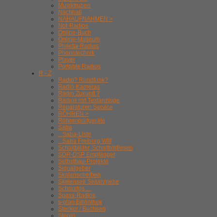
Musiktruhen
Nachhall
NAHAUFNAHMEN >
Not-Radios
Online-Buch
Online-Museum
Philetta-Radios
Phonotechnik
Player
Portable Radios
R - Z
Radio? Rundfunk?
Radio-Kameras
Radio Zukunft ?
Radios mit Textanzeige
Reparaturen Service
RÖHREN >
Röhrenprüfgeräte
Saba
.. Saba-Liste
.. Saba Freiburg WIII
Schaltbilder, Schaltbildlesen
SDR-DSP Empfänger
Selbstbau-Projekte
Signalgeber
Skalenscheiben
Skalenseil Seilantriebe
Schnurlos ...
Spass-Radios
s-plan Bibliothek
Stecker / Buchsen
Stereo