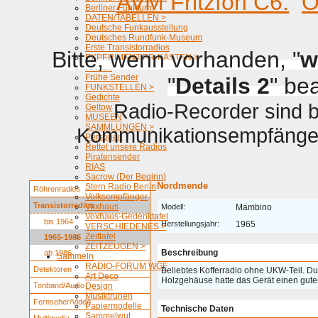
AVM Fritzfon C6.
O
Berliner Funkturm
DATEN/TABELLEN >
Deutsche Funkausstellung
Deutsches Rundfunk-Museum
Erste Transistorradios
Bitte, wenn vorhanden, "
w
EXPERIMENTIER-KÄSTEN >
Firmen
Frühe Sender
"
Details 2
" be
FUNKSTELLEN >
Gedichte
Radio-Recorder sind be
Geltow
MUSEEN
SAMMLUNGEN >
Kommunikationsempfänger 
Personen
Rettet unsere Radios
Piratensender
RIAS
Sacrow (Der Beginn)
Nordmende
Stern Radio Berlin
Röhrenradios
Volksempfänger
Transistorradios
Voxhaus
Modell:
Mambino
Voxhaus-Gedenktafel
bis 1964
Herstellungsjahr:
1965
VERSCHIEDENES >
Zeittafel
1965-1985
ZEITZEUGEN >
Beschreibung
ab 1986
Sammeln
RADIO-FORUM WGF
Detektoren
Beliebtes Kofferradio ohne UKW-Teil. D
Art Deco
Holzgehäuse hatte das Gerät einen gute
Tonband/Audio
Design
Musiktruhen
Fernseher/Video
Papiermodelle
Technische Daten
Sammelwut