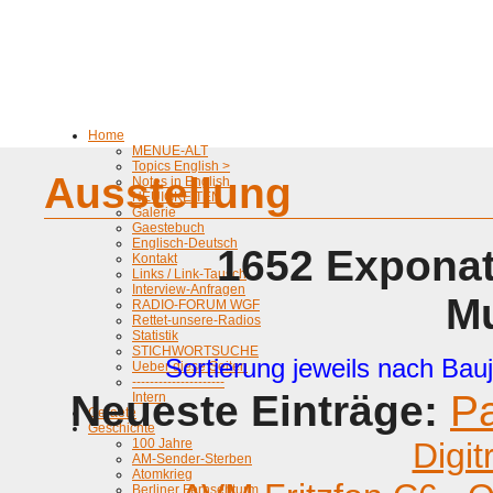
Home
MENUE-ALT
Topics English >
Ausstellung
Notes in English
NEUIGKEITEN
Galerie
Gaestebuch
Englisch-Deutsch
1652 Exponat
Kontakt
Links / Link-Tausch
Interview-Anfragen
M
RADIO-FORUM WGF
Rettet-unsere-Radios
Statistik
STICHWORTSUCHE
Sortierung jeweils nach Bauj
Ueber diese Seiten
---------------------
Neueste Einträge:
P
Intern
Geraete
Geschichte
100 Jahre
Digit
AM-Sender-Sterben
Atomkrieg
Berliner Fernsehturm