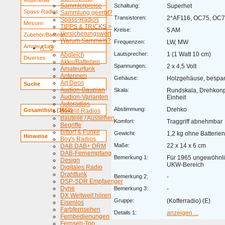
Multimedia
Sammlerpreise
Schaltung:
Superhet
Spass-Radios
Sammlung geerbt?
Transistoren:
2*AF116, OC75, OC7
Spass-Radios
Messen
TIPPS & TRICKS >
Kreise:
5 AM
Versicherungswert
Zubehör/Bauteile
Warum Sammeln?
Frequenzen:
LW, MW
Amateurfunk
A - G
Lautsprecher:
1 (1 Watt 10 cm)
Abgleich
Diverses
Akku/Batterien
Spannungen:
2 x 4,5 Volt
Amateurfunk
Antennen
Gehäuse:
Holzgehäuse, bespan
Art Deco
Suche
Audion-Bauplan
Skala:
Rundskala, Drehkonp
Audion-Varianten
Einheit
Autoradios
Abstimmung:
Drehko
Gesamtliste (1652)
Bakelit-Radios
Bauteile / Aussehen
Komfort:
Traggriff abnehmbar
Begriffe
Bittorf & Funke
Gewicht:
1,2 kg ohne Batterien
Hinweise
Boy's Radios
Maße:
22 x 14 x 6 cm
DAB DAB+ DRM
DAB-Fernempfang
Bemerkung 1:
Für 1965 ungewöhnli
Design
UKW-Bereich
Digitales Radio
Drahtfunk
Bemerkung 2:
-
DSP-SDR Empfaenger
Dyne
Bemerkung 3:
-
DX Weltweit hören
Gruppe:
(Kofferradio) (E)
Eisenlos
Farbfernsehen
Details 1:
anzeigen ...
Fernbedienungen
Fernseh-Ton