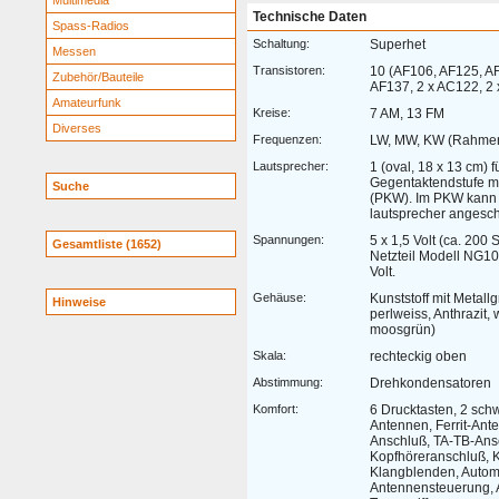
Multimedia
Technische Daten
Spass-Radios
Schaltung:
Superhet
Messen
Transistoren:
10 (AF106, AF125, AF
Zubehör/Bauteile
AF137, 2 x AC122, 2
Amateurfunk
Kreise:
7 AM, 13 FM
Diverses
Frequenzen:
LW, MW, KW (Rahme
Lautsprecher:
1 (oval, 18 x 13 cm) f
Gegentaktendstufe mi
Suche
(PKW). Im PKW kann 
lautsprecher angesc
Spannungen:
5 x 1,5 Volt (ca. 200
Gesamtliste (1652)
Netzteil Modell NG10
Volt.
Gehäuse:
Kunststoff mit Metallgr
Hinweise
perlweiss, Anthrazit, 
moosgrün)
Skala:
rechteckig oben
Abstimmung:
Drehkondensatoren
Komfort:
6 Drucktasten, 2 sch
Antennen, Ferrit-An
Anschluß, TA-TB-Ans
Kopfhöreranschluß, 
Klangblenden, Auto
Antennensteuerung,