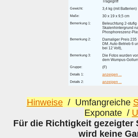
Tragegriff
Gewicht:
3,4 kg (mit Batterien)
Maße:
30 x 19 x 9,5 cm
Bemerkung 1:
Beleuchtung 2-stufig 
Skalenhintergrund n
Phosphoreszenz-Plas
Bemerkung 2:
Damaliger Preis 235
DM. Auto-Betrieb 6 u
bei 12 Volt),
Bemerkung 3:
Die Fotos wurden von 
dem Wumpus-Gollum-F
Gruppe:
(F)
Details 1:
anzeigen ...
Details 2:
anzeigen ...
Hinweise
/ Umfangreiche
S
Exponate /
U
Für die Richtigkeit gezeigter
wird keine G