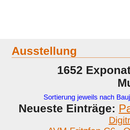
Home
Geraete
Geschichte
Sammeln
A - G
H - P
R -
Ausstellung
1652 Exponat
M
Sortierung jeweils nach Bauj
Neueste Einträge:
P
Digit