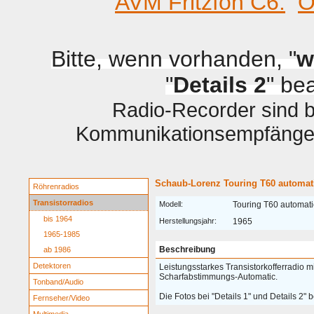
AVM Fritzfon C6.
O
Bitte, wenn vorhanden, "
w
"
Details 2
" be
Radio-Recorder sind be
Kommunikationsempfänger 
Schaub-Lorenz Touring T60 automat
Röhrenradios
Transistorradios
Modell:
Touring T60 automati
bis 1964
Herstellungsjahr:
1965
1965-1985
Beschreibung
ab 1986
Detektoren
Leistungsstarkes Transistorkofferradio 
Scharfabstimmungs-Automatic.
Tonband/Audio
Die Fotos bei "Details 1" und Details 2" 
Fernseher/Video