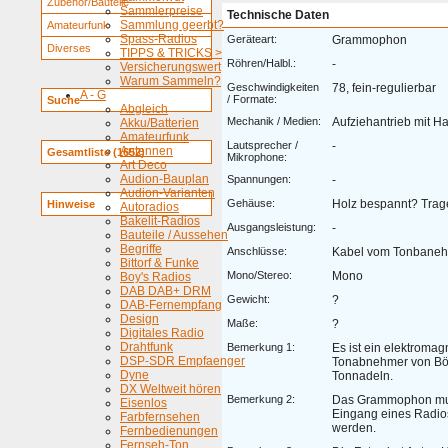
Zubehör/Bauteile
Sammlerpreise
Technische Daten
Sammlung geerbt?
Amateurfunk
Spass-Radios
Geräteart:
Grammophon
Diverses
TIPPS & TRICKS >
Röhren/Halbl.:
-
Versicherungswert
Warum Sammeln?
Geschwindigkeiten
78, fein-regulierbar
A - G
/ Formate:
Suche
Abgleich
Mechanik / Medien:
Aufziehantrieb mit H
Akku/Batterien
Amateurfunk
Lautsprecher /
-
Antennen
Gesamtliste (1652)
Mikrophone:
Art Deco
Audion-Bauplan
Spannungen:
-
Audion-Varianten
Gehäuse:
Holz bespannt? Trag
Hinweise
Autoradios
Bakelit-Radios
Ausgangsleistung:
-
Bauteile / Aussehen
Begriffe
Anschlüsse:
Kabel vom Tonbane
Bittorf & Funke
Mono/Stereo:
Mono
Boy's Radios
DAB DAB+ DRM
Gewicht:
?
DAB-Fernempfang
Design
Maße:
?
Digitales Radio
Drahtfunk
Bemerkung 1:
Es ist ein elektromag
DSP-SDR Empfaenger
Tonabnehmer von Bö-
Dyne
Tonnadeln.
DX Weltweit hören
Bemerkung 2:
Das Grammophon mu
Eisenlos
Eingang eines Radio
Farbfernsehen
werden.
Fernbedienungen
Fernseh-Ton