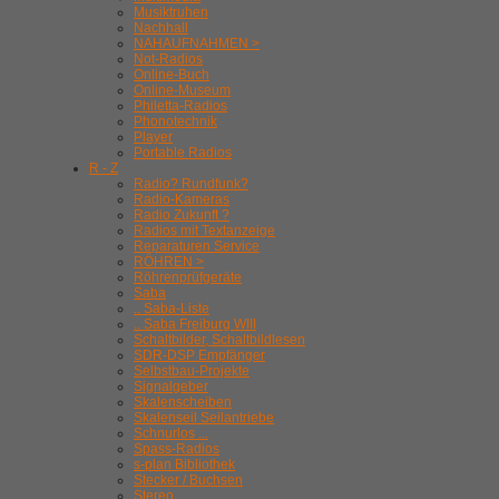
Musiktruhen
Nachhall
NAHAUFNAHMEN >
Not-Radios
Online-Buch
Online-Museum
Philetta-Radios
Phonotechnik
Player
Portable Radios
R - Z
Radio? Rundfunk?
Radio-Kameras
Radio Zukunft ?
Radios mit Textanzeige
Reparaturen Service
RÖHREN >
Röhrenprüfgeräte
Saba
.. Saba-Liste
.. Saba Freiburg WIII
Schaltbilder, Schaltbildlesen
SDR-DSP Empfänger
Selbstbau-Projekte
Signalgeber
Skalenscheiben
Skalenseil Seilantriebe
Schnurlos ...
Spass-Radios
s-plan Bibliothek
Stecker / Buchsen
Stereo