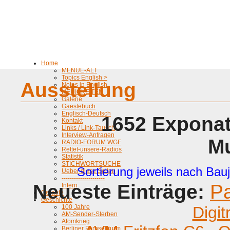
Home
MENUE-ALT
Topics English >
Ausstellung
Notes in English
NEUIGKEITEN
Galerie
Gaestebuch
Englisch-Deutsch
1652 Exponat
Kontakt
Links / Link-Tausch
Interview-Anfragen
M
RADIO-FORUM WGF
Rettet-unsere-Radios
Statistik
STICHWORTSUCHE
Sortierung jeweils nach Bauj
Ueber diese Seiten
---------------------
Neueste Einträge:
P
Intern
Geraete
Geschichte
100 Jahre
Digit
AM-Sender-Sterben
Atomkrieg
Berliner Fernsehturm