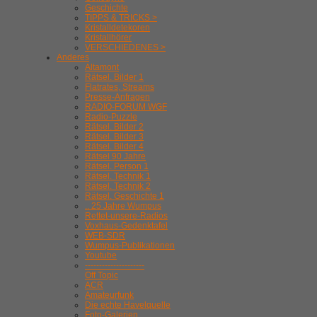
Geschichte
TIPPS & TRICKS >
Kristalldetekoren
Kristallhörer
VERSCHIEDENES >
Anderes
Altamont
Rätsel. Bilder 1
Flatrates, Streams
Presse-Anfragen
RADIO-FORUM WGF
Radio-Puzzle
Rätsel. Bilder 2
Rätsel. Bilder 3
Rätsel. Bilder 4
Rätsel 90 Jahre
Rätsel. Person 1
Rätsel. Technik 1
Rätsel. Technik 2
Rätsel. Geschichte 1
.. 25 Jahre Wumpus
Rettet-unsere-Radios
Voxhaus-Gedenktafel
WEB-SDR
Wumpus-Publikationen
Youtube
---------------------
Off Topic
ACR
Amateurfunk
Die echte Havelquelle
Foto-Galerien