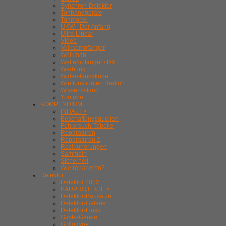
Synchron-Detektor
Tonbandgeräte
Tonmöbel
UKW - Der Anfang
Ultra-Linear
Video
Volksempfänger
Walkman
Weltempfänger / DX
Werbung
Widerstandskode
Wie funktioniert Radio?
Wissensstand
Youtube
KOMPENDIUM
INHALT >
Beschaffungsquellen
Fehlersuch-Tabelle
Reparaturen
Reparaturen 2
Restaurierungen
Sammeln
Sicherheit
Wie reparieren?
Detektor
Detektor 2022
BAUPROJEKTE >
Detektor-Bausätze
Detektor-Galerie
Detektor-Links
Gäste-Geräte
Gollodyne