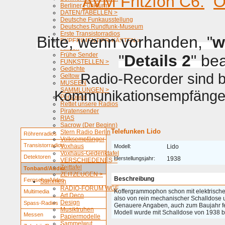
AVM Fritzfon C6.
O
Berliner Funkturm
DATEN/TABELLEN >
Deutsche Funkausstellung
Deutsches Rundfunk-Museum
Erste Transistorradios
Bitte, wenn vorhanden, "
w
EXPERIMENTIER-KÄSTEN >
Firmen
Frühe Sender
"
Details 2
" be
FUNKSTELLEN >
Gedichte
Radio-Recorder sind be
Geltow
MUSEEN
SAMMLUNGEN >
Kommunikationsempfänger 
Personen
Rettet unsere Radios
Piratensender
RIAS
Sacrow (Der Beginn)
Telefunken Lido
Stern Radio Berlin
Röhrenradios
Volksempfänger
Transistorradios
Voxhaus
Modell:
Lido
Voxhaus-Gedenktafel
Detektoren
Herstellungsjahr:
1938
VERSCHIEDENES >
Zeittafel
Tonband/Audio
ZEITZEUGEN >
Beschreibung
Fernseher/Video
Sammeln
RADIO-FORUM WGF
Koffergrammophon schon mit elektrisc
Multimedia
Art Deco
also von rein mechanischer Schalldose 
Design
Spass-Radios
Genauere Angaben, auch zum Baujahr fe
Musiktruhen
Modell wurde mit Schalldose von 1938 b
Messen
Papiermodelle
Sammelwut