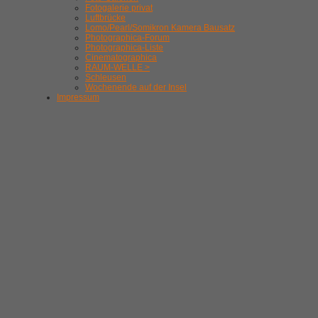
Fotogalerie privat
Luftbrücke
Lomo/Pearl/Somikron Kamera Bausatz
Photographica-Forum
Photographica-Liste
Cinematographica
RAUM-WELLE >
Schleusen
Wochenende auf der Insel
Impressum