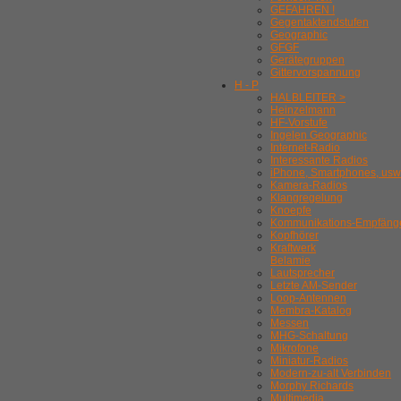
GEFAHREN !
Gegentaktendstufen
Geographic
GFGF
Gerätegruppen
Gittervorspannung
H - P
HALBLEITER >
Heinzelmann
HF-Vorstufe
Ingelen Geographic
Internet-Radio
Interessante Radios
iPhone, Smartphones, usw
Kamera-Radios
Klangregelung
Knoepfe
Kommunikations-Empfäng
Kopfhörer
Kraftwerk
Belamie
Lautsprecher
Letzte AM-Sender
Loop-Antennen
Membra-Katalog
Messen
MHG-Schaltung
Mikrofone
Miniatur-Radios
Modern-zu-alt Verbinden
Morphy Richards
Multimedia