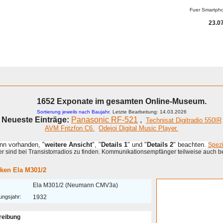
Fuer Smartph
23.07
1652 Exponate im gesamten Online-Museum.
Sortierung jeweils nach Baujahr.
Letzte Bearbeitung: 14.03.2026
Neueste Einträge:
Panasonic RF-521
,
Technisat Digitradio 550IR
AVM Fritzfon C6.
Odejoi Digital Music Player.
enn vorhanden, "
weitere Ansicht
", "
Details 1
" und "
Details 2
" beachten.
Spez
 sind bei Transistorradios zu finden. Kommunikationsempfänger teilweise auch b
nken Ela M301/2
Ela M301/2 (Neumann CMV3a)
ungsjahr:
1932
reibung