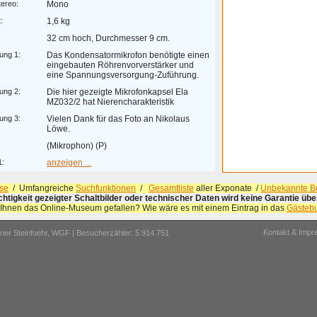
ereo:
Mono
:
1,6 kg
32 cm hoch, Durchmesser 9 cm.
ung 1:
Das Kondensatormikrofon benötigte einen
eingebauten Röhrenvorverstärker und
eine Spannungsversorgung-Zuführung.
ung 2:
Die hier gezeigte Mikrofonkapsel Ela
MZ032/2 hat Nierencharakteristik
ung 3:
Vielen Dank für das Foto an Nikolaus
Löwe.
:
(Mikrophon) (P)
1:
anzeigen ...
se
/ Umfangreiche
Suchfunktionen
/
Gesamtliste
aller Exponate /
Unbekannte Be
ichtigkeit gezeigter Schaltbilder oder technischer Daten wird keine Garantie ü
 Ihnen das Online-Museum gefallen? Wie wäre es mit einem Eintrag in das
Gästeb
Kontakt & Imp
er Steinfuehr,
WGF
| Besucherzähler: 5.914.751