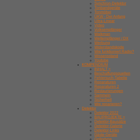
Synchron-Detektor
Tonbandgeräte
Tonmöbel
UKW - Der Anfang
Ultra-Linear
Video
Volksempfänger
Walkman
Weltempfänger / DX
Werbung
Widerstandskode
Wie funktioniert Radio?
Wissensstand
Youtube
KOMPENDIUM
INHALT >
Beschaffungsquellen
Fehlersuch-Tabelle
Reparaturen
Reparaturen 2
Restaurierungen
Sammeln
Sicherheit
Wie reparieren?
Detektor
Detektor 2022
BAUPROJEKTE >
Detektor-Bausätze
Detektor-Galerie
Detektor-Links
Gäste-Geräte
Gollodyne