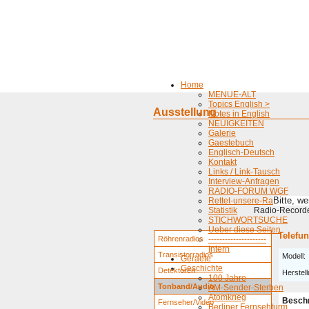
Home
MENUE-ALT
Topics English >
Ausstellung
Notes in English
NEUIGKEITEN
Galerie
Gaestebuch
Englisch-Deutsch
Kontakt
Links / Link-Tausch
Interview-Anfragen
RADIO-FORUM WGF
Bitte, w
Rettet-unsere-Radios
Statistik
Radio-Recorder
STICHWORTSUCHE
Ueber diese Seiten
Telefu
Röhrenradios
---------------------
Intern
Transistorradios
Modell:
Geraete
Geschichte
Detektoren
Herstell
100 Jahre
Tonband/Audio
AM-Sender-Sterben
Atomkrieg
Besch
Fernseher/Video
Berliner Fernsehturm