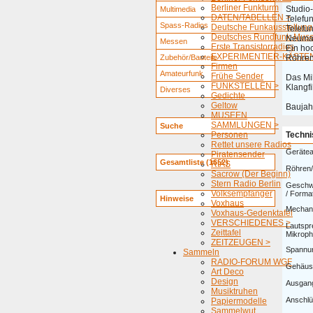
Berliner Funkturm
Studio
Multimedia
DATEN/TABELLEN >
Telefu
Spass-Radios
Deutsche Funkausstellung
Telefu
Deutsches Rundfunk-Mus
Neuma
Messen
Erste Transistorradios
Ein ho
EXPERIMENTIER-KÄSTEN
Zubehör/Bauteile
Röhren
Firmen
Amateurfunk
Frühe Sender
Das Mi
FUNKSTELLEN >
Klangf
Diverses
Gedichte
Geltow
Baujah
MUSEEN
SAMMLUNGEN >
Suche
Personen
Techni
Rettet unsere Radios
Gerätea
Piratensender
Gesamtliste (1652)
RIAS
Röhren/
Sacrow (Der Beginn)
Stern Radio Berlin
Geschwi
Volksempfänger
/ Forma
Hinweise
Voxhaus
Mechani
Voxhaus-Gedenktafel
VERSCHIEDENES >
Lautspr
Zeittafel
Mikroph
ZEITZEUGEN >
Spannu
Sammeln
RADIO-FORUM WGF
Gehäus
Art Deco
Design
Ausgang
Musiktruhen
Anschlü
Papiermodelle
Sammelwut