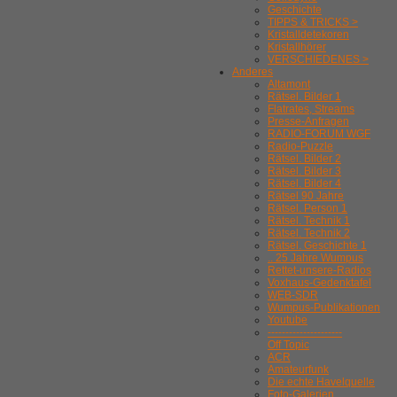
Geschichte
TIPPS & TRICKS >
Kristalldetekoren
Kristallhörer
VERSCHIEDENES >
Anderes
Altamont
Rätsel. Bilder 1
Flatrates, Streams
Presse-Anfragen
RADIO-FORUM WGF
Radio-Puzzle
Rätsel. Bilder 2
Rätsel. Bilder 3
Rätsel. Bilder 4
Rätsel 90 Jahre
Rätsel. Person 1
Rätsel. Technik 1
Rätsel. Technik 2
Rätsel. Geschichte 1
.. 25 Jahre Wumpus
Rettet-unsere-Radios
Voxhaus-Gedenktafel
WEB-SDR
Wumpus-Publikationen
Youtube
---------------------
Off Topic
ACR
Amateurfunk
Die echte Havelquelle
Foto-Galerien