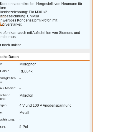
-Kondensatormikrofon. Hergestellt von Neumann für
nken.
nkenbezeichnung: Ela M301/2
eum
nnbezeichnung: CMV3a
chwertiges Kondensatormikrofon mit
 >
vorverstärker.
krofon kam auch mit Aufschriften von Siemens und
ilm heraus.
r noch unklar.
sche Daten
rt:
Mikrophon
Halbl.:
RE084k
ndigkeiten
-
te:
k / Medien:
-
echer /
Mikrofon
one:
ngen:
4 V und 100 V Anodenspannung
e:
Metall
sleistung:
-
sse:
5-Pol