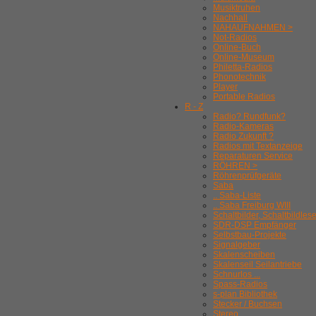
Musiktruhen
Nachhall
NAHAUFNAHMEN >
Not-Radios
Online-Buch
Online-Museum
Philetta-Radios
Phonotechnik
Player
Portable Radios
R - Z
Radio? Rundfunk?
Radio-Kameras
Radio Zukunft ?
Radios mit Textanzeige
Reparaturen Service
RÖHREN >
Röhrenprüfgeräte
Saba
.. Saba-Liste
.. Saba Freiburg WIII
Schaltbilder, Schaltbildles
SDR-DSP Empfänger
Selbstbau-Projekte
Signalgeber
Skalenscheiben
Skalenseil Seilantriebe
Schnurlos ...
Spass-Radios
s-plan Bibliothek
Stecker / Buchsen
Stereo