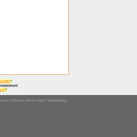
griffe
?
bernommen!
uch
?
ressum
|
Sitemap
|
Admin-Login
|
Seitenanfang ↑