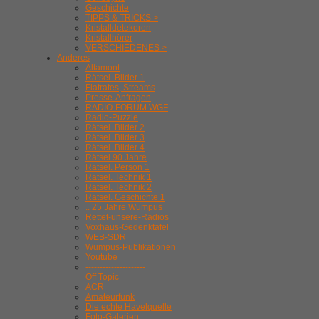
Geschichte
TIPPS & TRICKS >
Kristalldetekoren
Kristallhörer
VERSCHIEDENES >
Anderes
Altamont
Rätsel. Bilder 1
Flatrates, Streams
Presse-Anfragen
RADIO-FORUM WGF
Radio-Puzzle
Rätsel. Bilder 2
Rätsel. Bilder 3
Rätsel. Bilder 4
Rätsel 90 Jahre
Rätsel. Person 1
Rätsel. Technik 1
Rätsel. Technik 2
Rätsel. Geschichte 1
.. 25 Jahre Wumpus
Rettet-unsere-Radios
Voxhaus-Gedenktafel
WEB-SDR
Wumpus-Publikationen
Youtube
---------------------
Off Topic
ACR
Amateurfunk
Die echte Havelquelle
Foto-Galerien