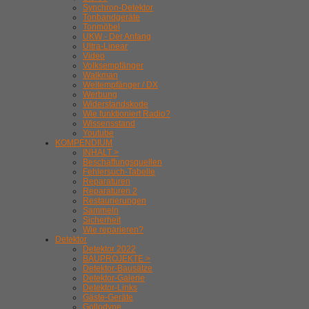
Synchron-Detektor
Tonbandgeräte
Tonmöbel
UKW - Der Anfang
Ultra-Linear
Video
Volksempfänger
Walkman
Weltempfänger / DX
Werbung
Widerstandskode
Wie funktioniert Radio?
Wissensstand
Youtube
KOMPENDIUM
INHALT >
Beschaffungsquellen
Fehlersuch-Tabelle
Reparaturen
Reparaturen 2
Restaurierungen
Sammeln
Sicherheit
Wie reparieren?
Detektor
Detektor 2022
BAUPROJEKTE >
Detektor-Bausätze
Detektor-Galerie
Detektor-Links
Gäste-Geräte
Gollodyne