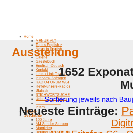
Home
MENUE-ALT
Topics English >
Ausstellung
Notes in English
NEUIGKEITEN
Galerie
Gaestebuch
Englisch-Deutsch
1652 Exponat
Kontakt
Links / Link-Tausch
Interview-Anfragen
M
RADIO-FORUM WGF
Rettet-unsere-Radios
Statistik
STICHWORTSUCHE
Sortierung jeweils nach Bauj
Ueber diese Seiten
---------------------
Neueste Einträge:
P
Intern
Geraete
Geschichte
100 Jahre
Digit
AM-Sender-Sterben
Atomkrieg
Berliner Fernsehturm