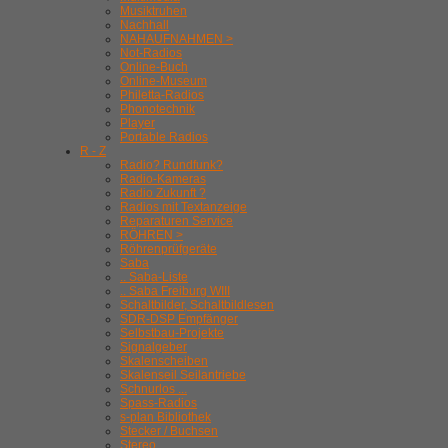
Musiktruhen
Nachhall
NAHAUFNAHMEN >
Not-Radios
Online-Buch
Online-Museum
Philetta-Radios
Phonotechnik
Player
Portable Radios
R - Z
Radio? Rundfunk?
Radio-Kameras
Radio Zukunft ?
Radios mit Textanzeige
Reparaturen Service
RÖHREN >
Röhrenprüfgeräte
Saba
.. Saba-Liste
.. Saba Freiburg WIII
Schaltbilder, Schaltbildlesen
SDR-DSP Empfänger
Selbstbau-Projekte
Signalgeber
Skalenscheiben
Skalenseil Seilantriebe
Schnurlos ...
Spass-Radios
s-plan Bibliothek
Stecker / Buchsen
Stereo