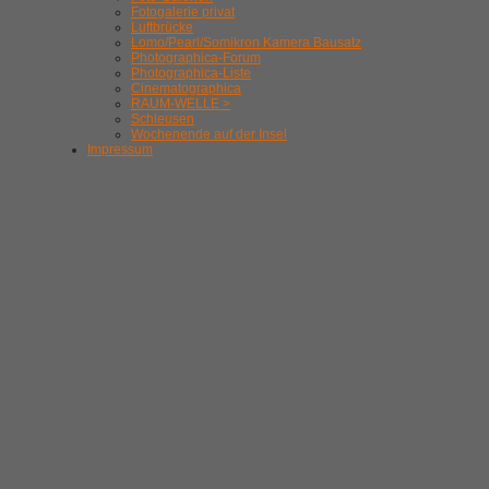
Fotogalerie privat
Luftbrücke
Lomo/Pearl/Somikron Kamera Bausatz
Photographica-Forum
Photographica-Liste
Cinematographica
RAUM-WELLE >
Schleusen
Wochenende auf der Insel
Impressum