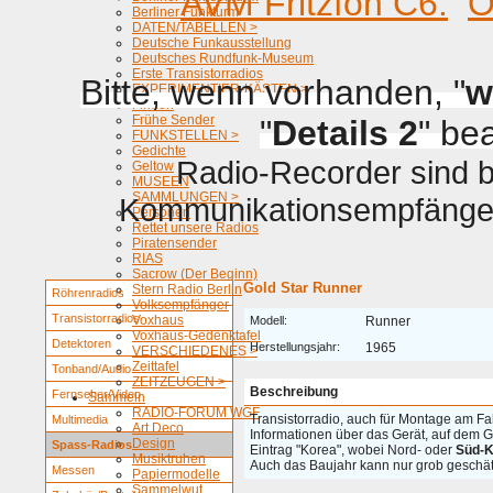
AVM Fritzfon C6.
O
Berliner Funkturm
DATEN/TABELLEN >
Deutsche Funkausstellung
Deutsches Rundfunk-Museum
Erste Transistorradios
Bitte, wenn vorhanden, "
w
EXPERIMENTIER-KÄSTEN >
Firmen
Frühe Sender
"
Details 2
" be
FUNKSTELLEN >
Gedichte
Radio-Recorder sind be
Geltow
MUSEEN
SAMMLUNGEN >
Kommunikationsempfänger 
Personen
Rettet unsere Radios
Piratensender
RIAS
Sacrow (Der Beginn)
Gold Star Runner
Stern Radio Berlin
Röhrenradios
Volksempfänger
Transistorradios
Voxhaus
Modell:
Runner
Voxhaus-Gedenktafel
Detektoren
Herstellungsjahr:
1965
VERSCHIEDENES >
Zeittafel
Tonband/Audio
ZEITZEUGEN >
Beschreibung
Fernseher/Video
Sammeln
RADIO-FORUM WGF
Transistorradio, auch für Montage am Fa
Multimedia
Art Deco
Informationen über das Gerät, auf dem 
Design
Spass-Radios
Eintrag "Korea", wobei Nord- oder
Süd-K
Musiktruhen
Auch das Baujahr kann nur grob geschät
Messen
Papiermodelle
Sammelwut