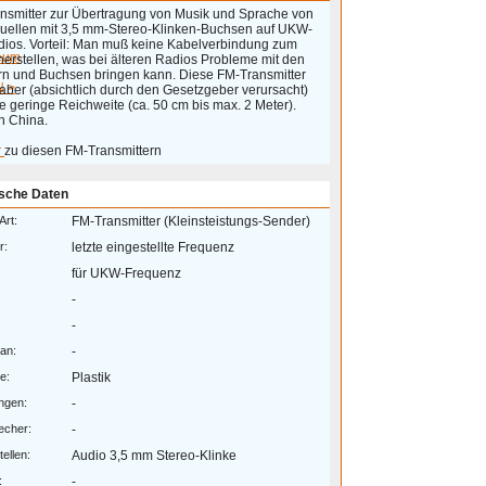
nsmitter zur Übertragung von Musik und Sprache von
uellen mit 3,5 mm-Stereo-Klinken-Buchsen auf UKW-
ios. Vorteil: Man muß keine Kabelverbindung zum
eum
herstellen, was bei älteren Radios Probleme mit den
rn und Buchsen bringen kann. Diese FM-Transmitter
 >
aber (absichtlich durch den Gesetzgeber verursacht)
e geringe Reichweite (ca. 50 cm bis max. 2 Meter).
n China.
r
zu diesen FM-Transmittern
sche Daten
Art:
FM-Transmitter (Kleinsteistungs-Sender)
r:
letzte eingestellte Frequenz
für UKW-Frequenz
-
-
lan:
-
e:
Plastik
ngen:
-
echer:
-
tellen:
Audio 3,5 mm Stereo-Klinke
:
-