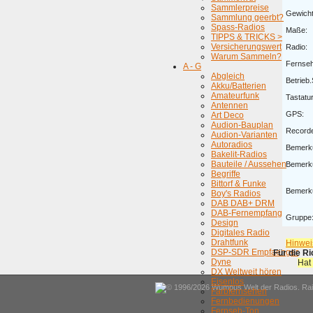
Sammlerpreise
Gewicht
Sammlung geerbt?
Spass-Radios
Maße:
TIPPS & TRICKS >
Versicherungswert
Radio:
Warum Sammeln?
Fernse
A - G
Abgleich
Betrieb
Akku/Batterien
Amateurfunk
Tastatur
Antennen
GPS:
Art Deco
Audion-Bauplan
Recorde
Audion-Varianten
Autoradios
Bemerk
Bakelit-Radios
Bauteile / Aussehen
Bemerk
Begriffe
Bittorf & Funke
Bemerk
Boy's Radios
DAB DAB+ DRM
DAB-Fernempfang
Gruppe
Design
Digitales Radio
Drahtfunk
Hinwei
DSP-SDR Empfaenger
Für die R
Dyne
Hat
DX Weltweit hören
Eisenlos
© 1996/2026 Wumpus Welt der Radios. Rain
Farbfernsehen
Fernbedienungen
Fernseh-Ton