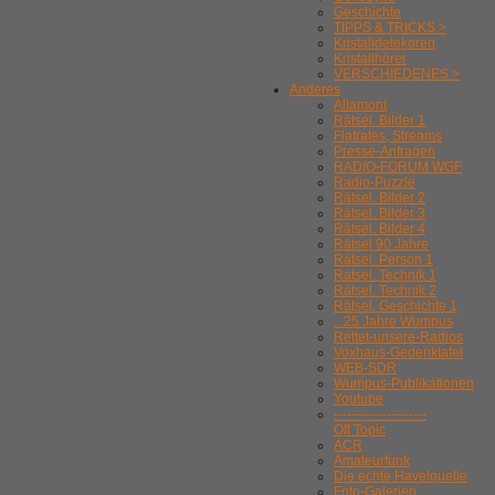
Geschichte
TIPPS & TRICKS >
Kristalldetekoren
Kristallhörer
VERSCHIEDENES >
Anderes
Altamont
Rätsel. Bilder 1
Flatrates, Streams
Presse-Anfragen
RADIO-FORUM WGF
Radio-Puzzle
Rätsel. Bilder 2
Rätsel. Bilder 3
Rätsel. Bilder 4
Rätsel 90 Jahre
Rätsel. Person 1
Rätsel. Technik 1
Rätsel. Technik 2
Rätsel. Geschichte 1
.. 25 Jahre Wumpus
Rettet-unsere-Radios
Voxhaus-Gedenktafel
WEB-SDR
Wumpus-Publikationen
Youtube
---------------------
Off Topic
ACR
Amateurfunk
Die echte Havelquelle
Foto-Galerien