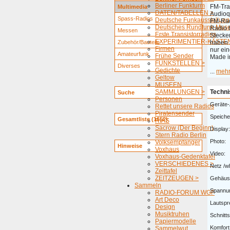
Berliner Funkturm
FM-Tra
Multimedia
DATEN/TABELLEN >
Audioq
Spass-Radios
Deutsche Funkausstellung
FM-Rad
Deutsches Rundfunk-Mus
Radio 
Messen
Erste Transistorradios
Stecke
EXPERIMENTIER-KÄSTEN
Zubehör/Bauteile
haben 
Firmen
nur ein
Amateurfunk
Frühe Sender
Made i
FUNKSTELLEN >
Diverses
Gedichte
...
meh
Geltow
MUSEEN
SAMMLUNGEN >
Techni
Suche
Personen
Geräte-
Rettet unsere Radios
Piratensender
Speiche
Gesamtliste (1652)
RIAS
Sacrow (Der Beginn)
Display:
Stern Radio Berlin
Photo:
Volksempfänger
Hinweise
Voxhaus
Video:
Voxhaus-Gedenktafel
VERSCHIEDENES >
Netz /w
Zeittafel
ZEITZEUGEN >
Gehäus
Sammeln
Spannu
RADIO-FORUM WGF
Art Deco
Lautspr
Design
Musiktruhen
Schnitts
Papiermodelle
Komfort
Sammelwut