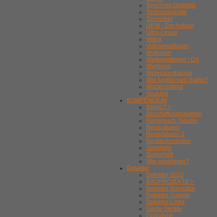
Synchron-Detektor
Tonbandgeräte
Tonmöbel
UKW - Der Anfang
Ultra-Linear
Video
Volksempfänger
Walkman
Weltempfänger / DX
Werbung
Widerstandskode
Wie funktioniert Radio?
Wissensstand
Youtube
KOMPENDIUM
INHALT >
Beschaffungsquellen
Fehlersuch-Tabelle
Reparaturen
Reparaturen 2
Restaurierungen
Sammeln
Sicherheit
Wie reparieren?
Detektor
Detektor 2022
BAUPROJEKTE >
Detektor-Bausätze
Detektor-Galerie
Detektor-Links
Gäste-Geräte
Gollodyne