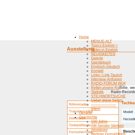
Home
MENUE-ALT
Topics English >
Ausstellung
Notes in English
NEUIGKEITEN
Galerie
Gaestebuch
Englisch-Deutsch
Kontakt
Links / Link-Tausch
Interview-Anfragen
RADIO-FORUM WGF
Bitte, w
Rettet-unsere-Radios
Statistik
Radio-Recorder
STICHWORTSUCHE
Ueber diese Seiten
Techke
Röhrenradios
---------------------
Intern
Transistorradios
Modell:
Geraete
Geschichte
Detektoren
Herstell
100 Jahre
Tonband/Audio
AM-Sender-Sterben
Atomkrieg
Besch
Fernseher/Video
Berliner Fernsehturm