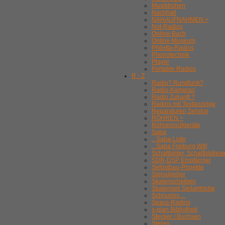
Musiktruhen
Nachhall
NAHAUFNAHMEN >
Not-Radios
Online-Buch
Online-Museum
Philetta-Radios
Phonotechnik
Player
Portable Radios
R - Z
Radio? Rundfunk?
Radio-Kameras
Radio Zukunft ?
Radios mit Textanzeige
Reparaturen Service
RÖHREN >
Röhrenprüfgeräte
Saba
.. Saba-Liste
.. Saba Freiburg WIII
Schaltbilder, Schaltbildles
SDR-DSP Empfänger
Selbstbau-Projekte
Signalgeber
Skalenscheiben
Skalenseil Seilantriebe
Schnurlos ...
Spass-Radios
s-plan Bibliothek
Stecker / Buchsen
Stereo