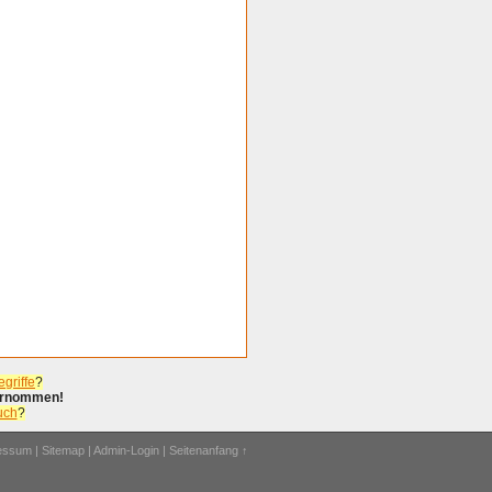
griffe
?
bernommen!
uch
?
ressum
|
Sitemap
|
Admin-Login
|
Seitenanfang ↑