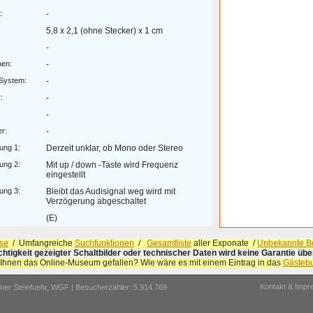
:
-
5,8 x 2,1 (ohne Stecker) x 1 cm
-
hen:
-
.System:
-
:
-
-
r:
-
ung 1:
Derzeit unklar, ob Mono oder Stereo
ung 2:
Mit up / down -Taste wird Frequenz
eingestellt
ung 3:
Bleibt das Audisignal weg wird mit
Verzögerung abgeschaltet
:
(E)
se
/ Umfangreiche
Suchfunktionen
/
Gesamtliste
aller Exponate /
Unbekannte Be
ichtigkeit gezeigter Schaltbilder oder technischer Daten wird keine Garantie ü
 Ihnen das Online-Museum gefallen? Wie wäre es mit einem Eintrag in das
Gästeb
Kontakt & Imp
er Steinfuehr,
WGF
| Besucherzähler: 5.914.769