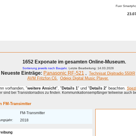
Fuer Smartph
23.07
1652 Exponate im gesamten Online-Museum.
Sortierung jeweils nach Baujahr.
Letzte Bearbeitung: 14.03.2026
Neueste Einträge:
Panasonic RF-521
,
Technisat Digitradio 550IR
AVM Fritzfon C6.
Odejoi Digital Music Player.
enn vorhanden, "
weitere Ansicht
", "
Details 1
" und "
Details 2
" beachten.
Spez
 sind bei Transistorradios zu finden. Kommunikationsempfänger teilweise auch b
n FM-Transimtter
FM-Transmitter
ungsjahr:
2018
reibung