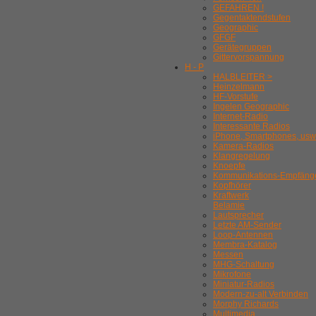
GEFAHREN !
Gegentaktendstufen
Geographic
GFGF
Gerätegruppen
Gittervorspannung
H - P
HALBLEITER >
Heinzelmann
HF-Vorstufe
Ingelen Geographic
Internet-Radio
Interessante Radios
iPhone, Smartphones, usw
Kamera-Radios
Klangregelung
Knoepfe
Kommunikations-Empfäng
Kopfhörer
Kraftwerk
Belamie
Lautsprecher
Letzte AM-Sender
Loop-Antennen
Membra-Katalog
Messen
MHG-Schaltung
Mikrofone
Miniatur-Radios
Modern-zu-alt Verbinden
Morphy Richards
Multimedia