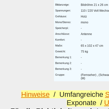
Bildanzeige:
Bildröhre 21 x 26 cm
Spannungen:
110 / 220 Volt Wechs
Gehäuse:
Holz
Mono/Stereo:
mono
Speicherpl.:
-
Anschlüsse:
Antenne
Komfort:
-
Maße:
65 x 102 x 47 cm
Gewicht:
75 kg
Bemerkung 1:
-
Bemerkung 2:
-
Bemerkung 3:
-
Gruppe:
(Fernseher) , (Schwa
(M)
Hinweise
/ Umfangreiche
S
Exponate /
U