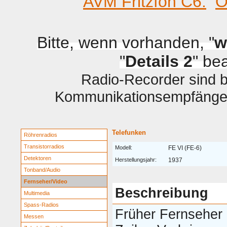
AVM Fritzfon C6.
O
Bitte, wenn vorhanden, "
w
"
Details 2
" be
Radio-Recorder sind be
Kommunikationsempfänger 
Telefunken
Röhrenradios
Transistorradios
Modell:
FE VI (FE-6)
Detektoren
Herstellungsjahr:
1937
Tonband/Audio
Fernseher/Video
Beschreibung
Multimedia
Spass-Radios
Früher Fernseher 
Messen