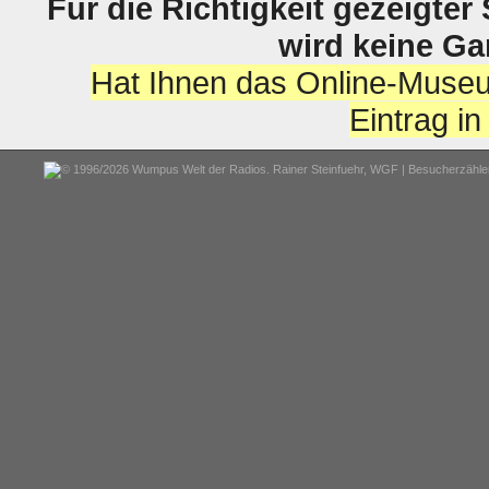
Für die Richtigkeit gezeigter
wird keine G
Hat Ihnen das Online-Museu
Eintrag i
© 1996/2026 Wumpus Welt der Radios. Rainer Steinfuehr,
WGF
| Besucherzähler