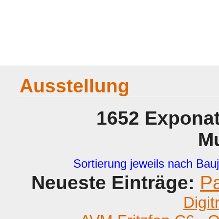
Home
Geraete
Geschichte
Sammeln
A - G
H - P
R -
Ausstellung
1652 Exponat
M
Sortierung jeweils nach Bauj
Neueste Einträge:
P
Digit