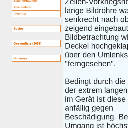
Zeilen-Vorkriegsn
Zubehör/Bauteile
Amateurfunk
lange Bildröhre w
Diverses
senkrecht nach o
zeigend eingebaut
Suche
Bildbetrachtung wi
Gesamtliste (1652)
Deckel hochgekla
über den Umlenks
Hinweise
"ferngesehen".
Bedingt durch die
der extrem langen
im Gerät ist diese
anfällig gegen
Beschädigung. B
Umgang ist höchs