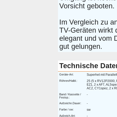
Vorsicht geboten.
Im Vergleich zu a
TV-Geräten wirkt 
elegant und vom 
gut gelungen.
Technische Date
Geräte-Art:
Superhet mit Parallel
Röhren/Halbl.:
25 (5 x RV12P2000, 
EZ1, 2 x AF7, AL5spez
AC2, CY1spez, 2 x 
Band / Kassette /
-
Festsp.:
Aufzeichn.Dauer:
-
Farbe / sw:
sw
Aufzeich.Art:
-