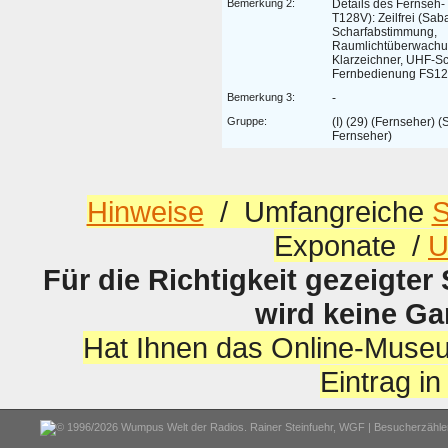
Bemerkung 2:
Details des Fernseh-
T128V): Zeilfrei (Saba
Scharfabstimmung,
Raumlichtüberwachun
Klarzeichner, UHF-S
Fernbedienung FS12
Bemerkung 3:
-
Gruppe:
(I) (29) (Fernseher) 
Fernseher)
Hinweise
/ Umfangreiche
S
Exponate /
U
Für die Richtigkeit gezeigter
wird keine G
Hat Ihnen das Online-Museu
Eintrag i
© 1996/2026 Wumpus Welt der Radios. Rainer Steinfuehr,
WGF
| Besucherzähler