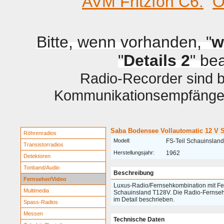
AVM Fritzfon C6.
O
Bitte, wenn vorhanden, "
w
"
Details 2
" be
Radio-Recorder sind be
Kommunikationsempfänger 
Saba Bodensee Vollautomatic 12 V 
Röhrenradios
Modell:
FS-Teil Schauinslan
Transistorradios
Herstellungsjahr:
1962
Detektoren
Tonband/Audio
Beschreibung
Fernseher/Video
Luxus-Radio/Fernsehkombination mit Fe
Multimedia
Schauinsland T128V. Die Radio-Fernseh
im Detail beschrieben.
Spass-Radios
Messen
Technische Daten