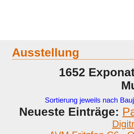
Home
Geraete
Geschichte
Sammeln
A - G
H - P
R -
Ausstellung
1652 Exponat
M
Sortierung jeweils nach Bauj
Neueste Einträge:
P
Digit