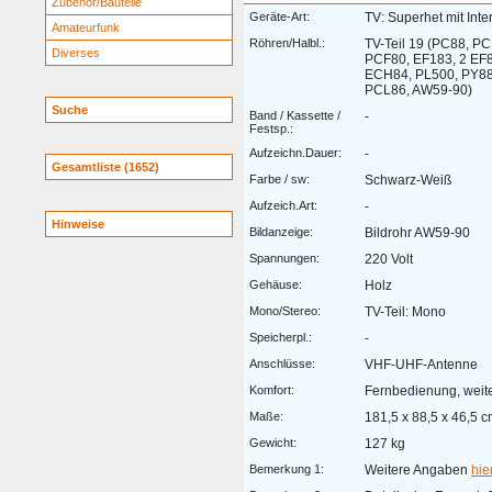
Zubehör/Bauteile
Geräte-Art:
TV: Superhet mit Inter
Amateurfunk
Röhren/Halbl.:
TV-Teil 19 (PC88, P
Diverses
PCF80, EF183, 2 EF
ECH84, PL500, PY88
PCL86, AW59-90)
Suche
Band / Kassette /
-
Festsp.:
Aufzeichn.Dauer:
-
Gesamtliste (1652)
Farbe / sw:
Schwarz-Weiß
Aufzeich.Art:
-
Hinweise
Bildanzeige:
Bildrohr AW59-90
Spannungen:
220 Volt
Gehäuse:
Holz
Mono/Stereo:
TV-Teil: Mono
Speicherpl.:
-
Anschlüsse:
VHF-UHF-Antenne
Komfort:
Fernbedienung, wei
Maße:
181,5 x 88,5 x 46,5 
Gewicht:
127 kg
Bemerkung 1:
Weitere Angaben
hie