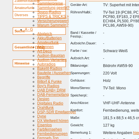
Zubehör/Bauteile
Sammlerpreise
Geräte-Art:
TV: Superhet mit Inter
Sammlung geerbt?
Amateurfunk
Spass-Radios
Röhren/Halbl.:
TV-Teil 19 (PC88, P
Diverses
TIPPS & TRICKS >
PCF80, EF183, 2 EF
Versicherungswert
ECH84, PL500, PY88
Warum Sammeln?
PCL86, AW59-90)
A - G
Suche
Band / Kassette /
-
Abgleich
Festsp.:
Akku/Batterien
Amateurfunk
Aufzeichn.Dauer:
-
Antennen
Gesamtliste (1652)
Farbe / sw:
Schwarz-Weiß
Art Deco
Audion-Bauplan
Aufzeich.Art:
-
Audion-Varianten
Hinweise
Autoradios
Bildanzeige:
Bildrohr AW59-90
Bakelit-Radios
Bauteile / Aussehen
Spannungen:
220 Volt
Begriffe
Gehäuse:
Holz
Bittorf & Funke
Boy's Radios
Mono/Stereo:
TV-Teil: Mono
DAB DAB+ DRM
DAB-Fernempfang
Speicherpl.:
-
Design
Anschlüsse:
VHF-UHF-Antenne
Digitales Radio
Drahtfunk
Komfort:
Fernbedienung, wei
DSP-SDR Empfaenger
Dyne
Maße:
181,5 x 88,5 x 46,5 
DX Weltweit hören
Eisenlos
Gewicht:
127 kg
Farbfernsehen
Bemerkung 1:
Weitere Angaben
hie
Fernbedienungen
Fernseh-Ton