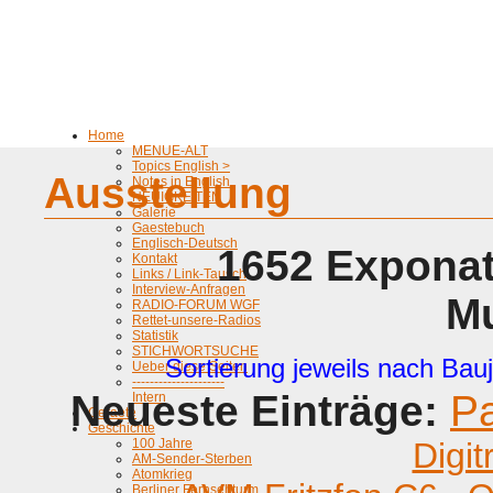
Home
MENUE-ALT
Topics English >
Ausstellung
Notes in English
NEUIGKEITEN
Galerie
Gaestebuch
Englisch-Deutsch
1652 Exponat
Kontakt
Links / Link-Tausch
Interview-Anfragen
M
RADIO-FORUM WGF
Rettet-unsere-Radios
Statistik
STICHWORTSUCHE
Sortierung jeweils nach Bauj
Ueber diese Seiten
---------------------
Neueste Einträge:
P
Intern
Geraete
Geschichte
100 Jahre
Digit
AM-Sender-Sterben
Atomkrieg
Berliner Fernsehturm