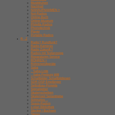
Musiktruhen
Nachhall
NAHAUFNAHMEN >
Not-Radios
Online-Buch
Online-Museum
Philetta-Radios
Phonotechnik
Player
Portable Radios
R - Z
Radio? Rundfunk?
Radio-Kameras
Radio Zukunft ?
Radios mit Textanzeige
Reparaturen Service
RÖHREN >
Röhrenprüfgeräte
Saba
.. Saba-Liste
.. Saba Freiburg WIII
Schaltbilder, Schaltbildlesen
SDR-DSP Empfänger
Selbstbau-Projekte
Signalgeber
Skalenscheiben
Skalenseil Seilantriebe
Schnurlos ...
Spass-Radios
s-plan Bibliothek
Stecker / Buchsen
Stereo