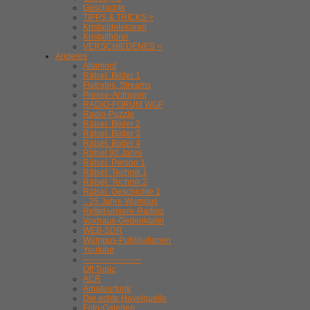
Geschichte
TIPPS & TRICKS >
Kristalldetekoren
Kristallhörer
VERSCHIEDENES >
Anderes
Altamont
Rätsel. Bilder 1
Flatrates, Streams
Presse-Anfragen
RADIO-FORUM WGF
Radio-Puzzle
Rätsel. Bilder 2
Rätsel. Bilder 3
Rätsel. Bilder 4
Rätsel 90 Jahre
Rätsel. Person 1
Rätsel. Technik 1
Rätsel. Technik 2
Rätsel. Geschichte 1
.. 25 Jahre Wumpus
Rettet-unsere-Radios
Voxhaus-Gedenktafel
WEB-SDR
Wumpus-Publikationen
Youtube
---------------------
Off Topic
ACR
Amateurfunk
Die echte Havelquelle
Foto-Galerien