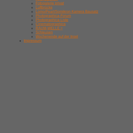
Fotogalerie privat
Luftbrücke
Lomo/Pearl/Somikron Kamera Bausatz
Photographica-Forum
Photographica-Liste
Cinematographica
RAUM-WELLE >
Schleusen
Wochenende auf der Insel
Impressum