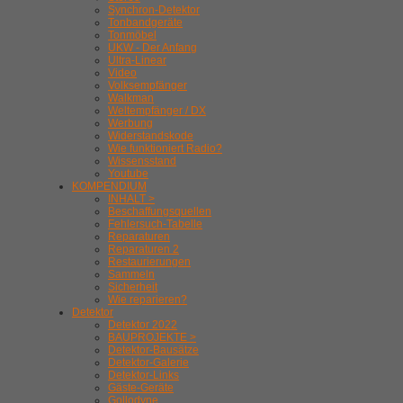
Synchron-Detektor
Tonbandgeräte
Tonmöbel
UKW - Der Anfang
Ultra-Linear
Video
Volksempfänger
Walkman
Weltempfänger / DX
Werbung
Widerstandskode
Wie funktioniert Radio?
Wissensstand
Youtube
KOMPENDIUM
INHALT >
Beschaffungsquellen
Fehlersuch-Tabelle
Reparaturen
Reparaturen 2
Restaurierungen
Sammeln
Sicherheit
Wie reparieren?
Detektor
Detektor 2022
BAUPROJEKTE >
Detektor-Bausätze
Detektor-Galerie
Detektor-Links
Gäste-Geräte
Gollodyne