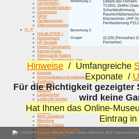
Bemerkung 2:
Details des Fernseh-
GEFAHREN !
T128V): Zeilfrei (Saba
Gegentaktendstufen
Scharfabstimmung,
Geographic
Raumlichtüberwachun
GFGF
Klarzeichner, UHF-S
Gerätegruppen
Fernbedienung FS12
Gittervorspannung
H - P
Bemerkung 3:
-
HALBLEITER >
Gruppe:
(I) (29) (Fernseher) 
Heinzelmann
Fernseher)
HF-Vorstufe
Ingelen Geographic
Internet-Radio
Interessante Radios
iPhone, Smartphones, usw.
Hinweise
/ Umfangreiche
S
Kamera-Radios
Klangregelung
Knoepfe
Exponate /
U
Kommunikations-Empfänger
Kopfhörer
Für die Richtigkeit gezeigter
Kraftwerk
Belamie
wird keine G
Lautsprecher
Letzte AM-Sender
Loop-Antennen
Hat Ihnen das Online-Museu
Membra-Katalog
Messen
Eintrag i
MHG-Schaltung
Mikrofone
Miniatur-Radios
Modern-zu-alt Verbinden
© 1996/2026 Wumpus Welt der Radios. Rainer Steinfuehr,
WGF
| Besucherzähler
Morphy Richards
Multimedia