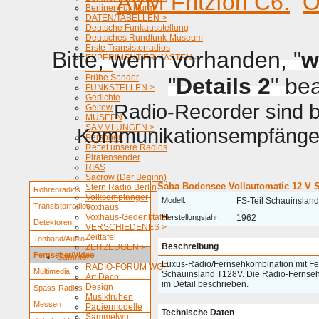
AVM Fritzfon C6.
O
Berliner Funkturm
DATEN/TABELLEN >
Deutsche Funkausstellung
Deutsches Rundfunk-Museum
Erste Transistorradios
Bitte, wenn vorhanden, "
w
EXPERIMENTIER-KÄSTEN >
Firmen
Frühe Sender
"
Details 2
" be
FUNKSTELLEN >
Gedichte
Radio-Recorder sind be
Geltow
MUSEEN
SAMMLUNGEN >
Kommunikationsempfänger 
Personen
Rettet unsere Radios
Piratensender
RIAS
Sacrow (Der Beginn)
Saba Bodensee Vollautomatic 12 V 
Stern Radio Berlin
Röhrenradios
Volksempfänger
Modell:
FS-Teil Schauinslan
Transistorradios
Voxhaus
Voxhaus-Gedenktafel
Herstellungsjahr:
1962
Detektoren
VERSCHIEDENES >
Zeittafel
Tonband/Audio
Beschreibung
ZEITZEUGEN >
Fernseher/Video
Sammeln
Luxus-Radio/Fernsehkombination mit Fe
RADIO-FORUM WGF
Multimedia
Schauinsland T128V. Die Radio-Fernseh
Art Deco
im Detail beschrieben.
Design
Spass-Radios
Musiktruhen
Messen
Papiermodelle
Technische Daten
Sammelwut