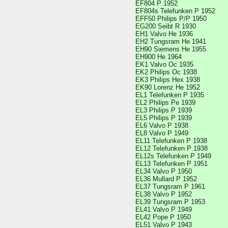
EF804 P 1952
EF804s Telefunken P 1952
EFF50 Philips P/P 1950
EG200 Seibt R 1930
EH1 Valvo He 1936
EH2 Tungsram He 1941
EH90 Siemens He 1955
EH900 He 1964
EK1 Valvo Oc 1935
EK2 Philips Oc 1938
EK3 Philips Hex 1938
EK90 Lorenz He 1952
EL1 Telefunken P 1935
EL2 Philips Pe 1939
EL3 Philips P 1939
EL5 Philips P 1939
EL6 Valvo P 1938
EL8 Valvo P 1949
EL11 Telefunken P 1938
EL12 Telefunken P 1938
EL12s Telefunken P 1949
EL13 Telefunken P 1951
EL34 Valvo P 1950
EL36 Mullard P 1952
EL37 Tungsram P 1961
EL38 Valvo P 1952
EL39 Tungsram P 1953
EL41 Valvo P 1949
EL42 Pope P 1950
EL51 Valvo P 1943