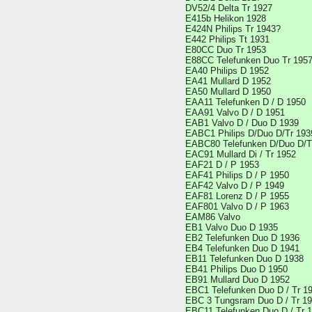
DV52/4 Delta Tr 1927
E415b Helikon 1928
E424N Philips Tr 1943?
E442 Philips Tt 1931
E80CC Duo Tr 1953
E88CC Telefunken Duo Tr 195
EA40 Philips D 1952
EA41 Mullard D 1952
EA50 Mullard D 1950
EAA11 Telefunken D / D 1950
EAA91 Valvo D / D 1951
EAB1 Valvo D / Duo D 1939
EABC1 Philips D/Duo D/Tr 193
EABC80 Telefunken D/Duo D/T
EAC91 Mullard Di / Tr 1952
EAF21 D / P 1953
EAF41 Philips D / P 1950
EAF42 Valvo D / P 1949
EAF81 Lorenz D / P 1955
EAF801 Valvo D / P 1963
EAM86 Valvo
EB1 Valvo Duo D 1935
EB2 Telefunken Duo D 1936
EB4 Telefunken Duo D 1941
EB11 Telefunken Duo D 1938
EB41 Philips Duo D 1950
EB91 Mullard Duo D 1952
EBC1 Telefunken Duo D / Tr 1
EBC 3 Tungsram Duo D / Tr 1
EBC11 Telefunken Duo D / Tr 