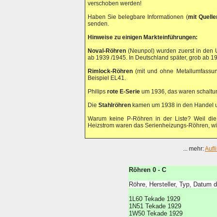
verschoben werden!
Haben Sie belegbare Informationen (
mit Quell
senden.
Hinweise zu einigen Markteinführungen:
Noval-Röhren
(Neunpol) wurden zuerst in den U
ab 1939 /1945. In Deutschland später, grob ab 1
Rimlock-Röhren
(mit und ohne Metallumfassun
Beispiel EL41.
Philips
rote E-Serie
um 1936, das waren schaltun
Die
Stahlröhren
kamen um 1938 in den Handel u
Warum keine P-Röhren in der Liste? Weil die
Heizstrom waren das Serienheizungs-Röhren, wi
... mehr:
Aufl
Röhren 0 - C
Röhre, Hersteller, Typ, Datum 
1L60 Tekade 1929
1N51 Tekade 1929
1W50 Tekade 1929