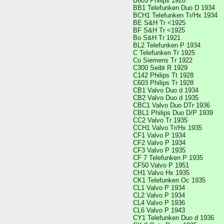
B605 Philips 1928
BB1 Telefunken Duo D 1934
BCH1 Telefunken Tr/Hx 1934
BE S&H Tr <1925
BF S&H Tr <1925
Bo S&H Tr 1921
BL2 Telefunken P 1934
C Telefunken Tr 1925
Co Siemens Tr 1922
C300 Seibt R 1929
C142 Philips Tt 1928
C603 Philips Tr 1928
CB1 Valvo Duo d 1934
CB2 Valvo Duo d 1935
CBC1 Valvo Duo DTr 1936
CBL1 Philips Duo D/P 1939
CC2 Valvo Tr 1935
CCH1 Valvo Tr/Hx 1935
CF1 Valvo P 1934
CF2 Valvo P 1934
CF3 Valvo P 1935
CF 7 Telefunken P 1935
CF50 Valvo P 1951
CH1 Valvo Hx 1935
CK1 Telefunken Oc 1935
CL1 Valvo P 1934
CL2 Valvo P 1934
CL4 Valvo P 1936
CL6 Valvo P 1943
CY1 Telefunken Duo d 1936