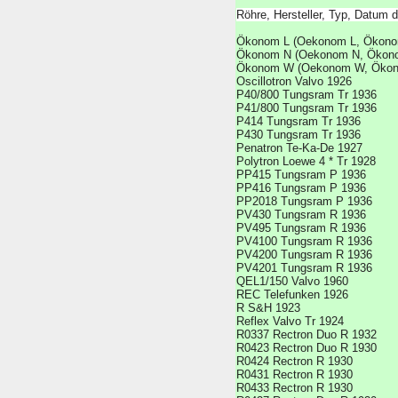
Röhre, Hersteller, Typ, Datum 
Ökonom L (Oekonom L, Ökonom
Ökonom N (Oekonom N, Ökono
Ökonom W (Oekonom W, Ökon
Oscillotron Valvo 1926
P40/800 Tungsram Tr 1936
P41/800 Tungsram Tr 1936
P414 Tungsram Tr 1936
P430 Tungsram Tr 1936
Penatron Te-Ka-De 1927
Polytron Loewe 4 * Tr 1928
PP415 Tungsram P 1936
PP416 Tungsram P 1936
PP2018 Tungsram P 1936
PV430 Tungsram R 1936
PV495 Tungsram R 1936
PV4100 Tungsram R 1936
PV4200 Tungsram R 1936
PV4201 Tungsram R 1936
QEL1/150 Valvo 1960
REC Telefunken 1926
R S&H 1923
Reflex Valvo Tr 1924
R0337 Rectron Duo R 1932
R0423 Rectron Duo R 1930
R0424 Rectron R 1930
R0431 Rectron R 1930
R0433 Rectron R 1930