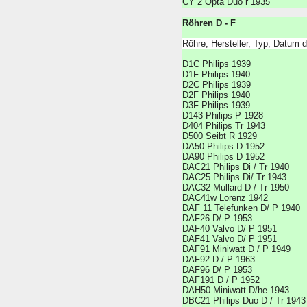
CY 2 Opta Duo r 1935
Röhren D - F
Röhre, Hersteller, Typ, Datum 
D1C Philips 1939
D1F Philips 1940
D2C Philips 1939
D2F Philips 1940
D3F Philips 1939
D143 Philips P 1928
D404 Philips Tr 1943
D500 Seibt R 1929
DA50 Philips D 1952
DA90 Philips D 1952
DAC21 Philips Di / Tr 1940
DAC25 Philips Di/ Tr 1943
DAC32 Mullard D / Tr 1950
DAC41w Lorenz 1942
DAF 11 Telefunken D/ P 1940
DAF26 D/ P 1953
DAF40 Valvo D/ P 1951
DAF41 Valvo D/ P 1951
DAF91 Miniwatt D / P 1949
DAF92 D / P 1963
DAF96 D/ P 1953
DAF191 D / P 1952
DAH50 Miniwatt D/he 1943
DBC21 Philips Duo D / Tr 1943