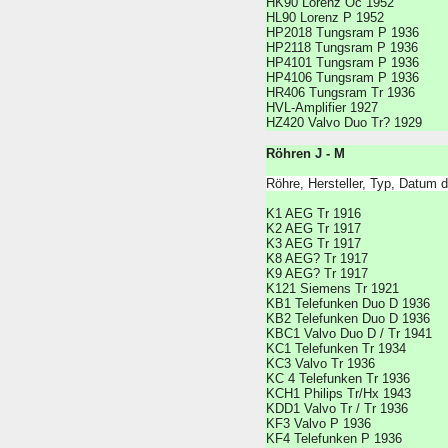
HK90 Lorenz Oc 1952
HL90 Lorenz P 1952
HP2018 Tungsram P 1936
HP2118 Tungsram P 1936
HP4101 Tungsram P 1936
HP4106 Tungsram P 1936
HR406 Tungsram Tr 1936
HVL-Amplifier 1927
HZ420 Valvo Duo Tr? 1929
Röhren J - M
Röhre, Hersteller, Typ, Datum 
K1 AEG Tr 1916
K2 AEG Tr 1917
K3 AEG Tr 1917
K8 AEG? Tr 1917
K9 AEG? Tr 1917
K121 Siemens Tr 1921
KB1 Telefunken Duo D 1936
KB2 Telefunken Duo D 1936
KBC1 Valvo Duo D / Tr 1941
KC1 Telefunken Tr 1934
KC3 Valvo Tr 1936
KC 4 Telefunken Tr 1936
KCH1 Philips Tr/Hx 1943
KDD1 Valvo Tr / Tr 1936
KF3 Valvo P 1936
KF4 Telefunken P 1936