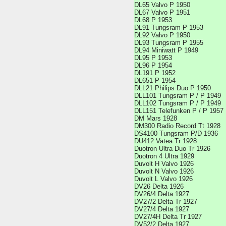
DL65 Valvo P 1950
DL67 Valvo P 1951
DL68 P 1953
DL91 Tungsram P 1953
DL92 Valvo P 1950
DL93 Tungsram P 1955
DL94 Miniwatt P 1949
DL95 P 1953
DL96 P 1954
DL191 P 1952
DL651 P 1954
DLL21 Philips Duo P 1950
DLL101 Tungsram P / P 1949
DLL102 Tungsram P / P 1949
DLL151 Telefunken P / P 1957
DM Mars 1928
DM300 Radio Record Tt 1928
DS4100 Tungsram P/D 1936
DU412 Vatea Tr 1928
Duotron Ultra Duo Tr 1926
Duotron 4 Ultra 1929
Duvolt H Valvo 1926
Duvolt N Valvo 1926
Duvolt L Valvo 1926
DV26 Delta 1926
DV26/4 Delta 1927
DV27/2 Delta Tr 1927
DV27/4 Delta 1927
DV27/4H Delta Tr 1927
DV52/2 Delta 1927