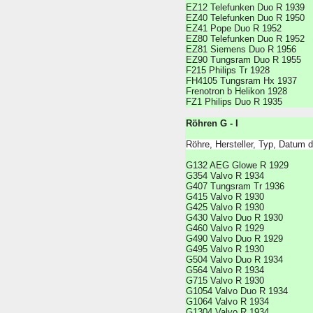
EZ12 Telefunken Duo R 1939
EZ40 Telefunken Duo R 1950
EZ41 Pope Duo R 1952
EZ80 Telefunken Duo R 1952
EZ81 Siemens Duo R 1956
EZ90 Tungsram Duo R 1955
F215 Philips Tr 1928
FH4105 Tungsram Hx 1937
Frenotron b Helikon 1928
FZ1 Philips Duo R 1935
Röhren G - I
Röhre, Hersteller, Typ, Datum 
G132 AEG Glowe R 1929
G354 Valvo R 1934
G407 Tungsram Tr 1936
G415 Valvo R 1930
G425 Valvo R 1930
G430 Valvo Duo R 1930
G460 Valvo R 1929
G490 Valvo Duo R 1929
G495 Valvo R 1930
G504 Valvo Duo R 1934
G564 Valvo R 1934
G715 Valvo R 1930
G1054 Valvo Duo R 1934
G1064 Valvo R 1934
G1304 Valvo R 1934