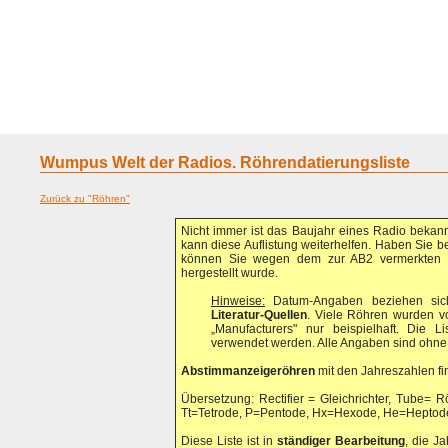
Home
Geraete
Geschichte
Sammeln
A - G
H - P
R -
Wumpus Welt der Radios. Röhrendatierungsliste
Zurück zu "Röhren"
Nicht immer ist das Baujahr eines Radio bekan
kann diese Auflistung weiterhelfen. Haben Sie b
können Sie wegen dem zur AB2 vermerkten J
hergestellt wurde.
Hinweise:
Datum-Angaben beziehen sic
Literatur-Quellen
. Viele Röhren wurden v
„Manufacturers" nur beispielhaft. Die
verwendet werden. Alle Angaben sind ohne
Abstimmanzeigeröhren
mit den Jahreszahlen f
Übersetzung: Rectifier = Gleichrichter, Tube= R
Tt=Tetrode, P=Pentode, Hx=Hexode, He=Heptode
Diese Liste ist in
ständiger Bearbeitung
, die J