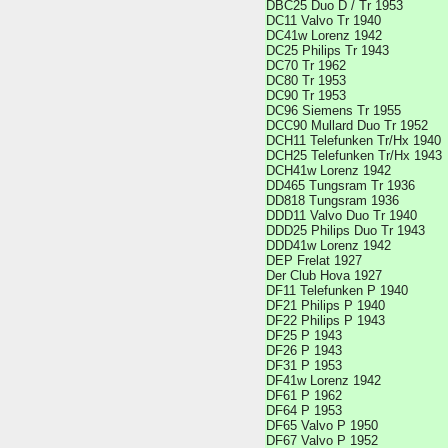
DBC25 Duo D / Tr 1953
DC11 Valvo Tr 1940
DC41w Lorenz 1942
DC25 Philips Tr 1943
DC70 Tr 1962
DC80 Tr 1953
DC90 Tr 1953
DC96 Siemens Tr 1955
DCC90 Mullard Duo Tr 1952
DCH11 Telefunken Tr/Hx 1940
DCH25 Telefunken Tr/Hx 1943
DCH41w Lorenz 1942
DD465 Tungsram Tr 1936
DD818 Tungsram 1936
DDD11 Valvo Duo Tr 1940
DDD25 Philips Duo Tr 1943
DDD41w Lorenz 1942
DEP Frelat 1927
Der Club Hova 1927
DF11 Telefunken P 1940
DF21 Philips P 1940
DF22 Philips P 1943
DF25 P 1943
DF26 P 1943
DF31 P 1953
DF41w Lorenz 1942
DF61 P 1962
DF64 P 1953
DF65 Valvo P 1950
DF67 Valvo P 1952