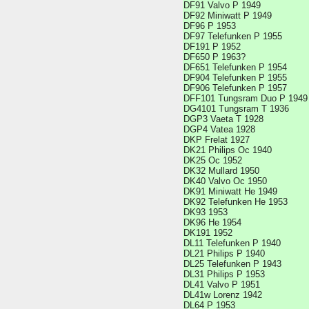
DF91 Valvo P 1949
DF92 Miniwatt P 1949
DF96 P 1953
DF97 Telefunken P 1955
DF191 P 1952
DF650 P 1963?
DF651 Telefunken P 1954
DF904 Telefunken P 1955
DF906 Telefunken P 1957
DFF101 Tungsram Duo P 1949
DG4101 Tungsram T 1936
DGP3 Vaeta T 1928
DGP4 Vatea 1928
DKP Frelat 1927
DK21 Philips Oc 1940
DK25 Oc 1952
DK32 Mullard 1950
DK40 Valvo Oc 1950
DK91 Miniwatt He 1949
DK92 Telefunken He 1953
DK93 1953
DK96 He 1954
DK191 1952
DL11 Telefunken P 1940
DL21 Philips P 1940
DL25 Telefunken P 1943
DL31 Philips P 1953
DL41 Valvo P 1951
DL41w Lorenz 1942
DL64 P 1953