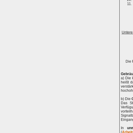
Untere
Die 
Gebräu
a) Die 
heißt d
verstä
hochohm
b) Die
Das St
Verfügu
vorteil
Signal
Eingang
In
un
(
Arbei