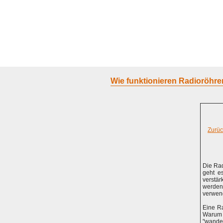
Home
Geraete
Geschichte
S
Wie funktionieren Radioröhre
Zurüc
Die Rad
geht e
verstä
werden 
verwen
Eine Ra
Warum 
"wander