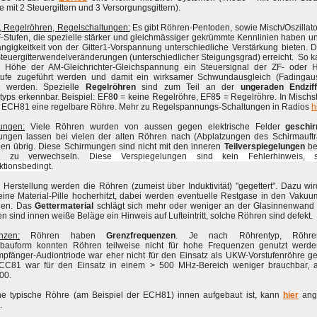
 mit 2 Steuergittern und 3 Versorgungsgittern).
, Regelröhren, Regelschaltungen:
Es gibt Röhren-Pentoden, sowie Misch/Oszillat
-Stufen, die spezielle stärker und gleichmässiger gekrümmte Kennlinien haben u
ngigkeitkeit von der Gitter1-Vorspannung unterschiedliche Verstärkung bieten. 
teuergitterwendelveränderungen (unterschiedlicher Steigungsgrad) erreicht. So k
r Höhe der AM-Gleichrichter-Gleichspannung ein Steuersignal der ZF- oder H
tufe zugeführt werden und damit ein wirksamer Schwundausgleich (Fadingaus
ht werden. Spezielle
Regelröhren
sind zum Teil an der
ungeraden Endziff
yps erkennbar. Beispiel: EF8
0
= keine Regelröhre, EF8
5
= Regelröhre. In Mischst
ie ECH81 eine regelbare Röhre. Mehr zu Regelspannungs-Schaltungen in Radios
h
ungen:
Viele Röhren wurden von aussen gegen elektrische Felder
geschi
ungen lassen bei vielen der alten Röhren nach (Abplatzungen des Schirmauftr
en übrig.
Diese Schirmungen sind nicht mit den inneren
Teilverspiegelungen
be
n zu verwechseln.
Diese Verspiegelungen sind kein Fehlerhinweis, 
ktionsbedingt
.
 Herstellung werden die Röhren (zumeist über Induktivität) "gegettert". Dazu wi
eine Material-Pille hocherhitzt, dabei werden eventuelle Restgase in den Vaku
den. Das
Gettermaterial
schlägt sich mehr oder weniger an der Glasinnenwand 
 sind innen weiße Beläge ein Hinweis auf Lufteintritt, solche Röhren sind defekt.
nzen:
Röhren haben
Grenzfrequenzen
. Je nach Röhrentyp, Röhren
bauform konnten Röhren teilweise nicht für hohe Frequenzen genutzt werde
pfänger-Audiontriode war eher nicht für den Einsatz als UKW-Vorstufenröhre g
CC81 war für den Einsatz in einem > 500 MHz-Bereich weniger brauchbar, a
00.
ne typische Röhre (am Beispiel der ECH81) innen aufgebaut ist, kann
hier
ang
.