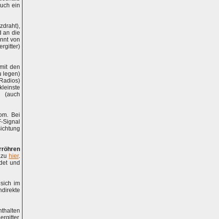
auch ein
zdraht),
d an die
innt von
rgitter)
mit den
u legen)
Radios)
leinste
 (auch
rom.
Bei
F-Signal
ichtung
rröhren
dazu
hier
.
ndet und
sich im
ndirekte
thalten
gitter,