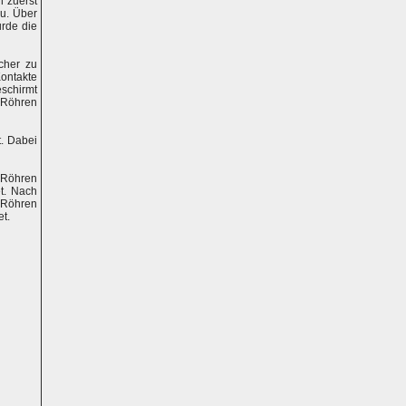
 zuerst
u.
Über
rde die
cher zu
Kontakte
schirmt
n Röhren
. Dabei
 Röhren
t. Nach
l-Röhren
t.