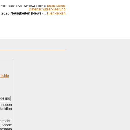
ones, Tablet-PCs, Windows Phone:
Ersatz-Menue
Datenschutzerklaerung
.2026 Neuigkeiten (News) ...
Hier klicken
Impressum
hichte
Daneben
funktion
errscht.
r Anode
 deshalb