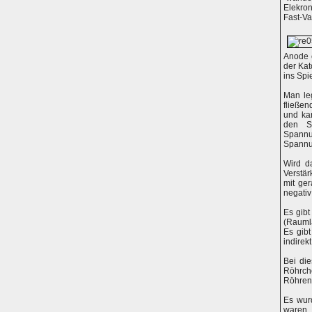
Elekron
Fast-Va
Anode e
der Kat
ins Spie
Man le
fließen
und ka
den St
Spann
Spannu
Wird da
Verstär
mit ge
negativ
Es gibt
(Raumla
Es gibt
indirek
Bei di
Röhrc
Röhren
Es wur
waren.