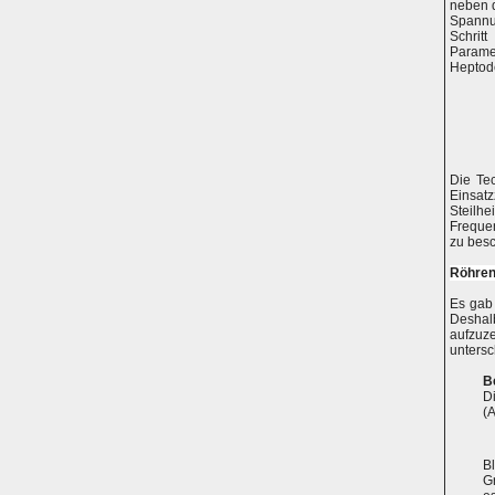
neben d
Spannu
Schritt
Parame
Heptod
Die Te
Einsatz
Steilh
Frequen
zu bes
Röhren
Es gab
Deshal
aufzuz
untersc
B
D
(
B
G