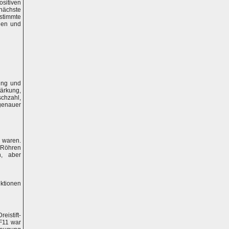
ositiven
nächste
stimmte
den und
ung und
tärkung,
chzahl,
 genauer
 waren.
 Röhren
n, aber
ktionen
eistift-
BF11 war