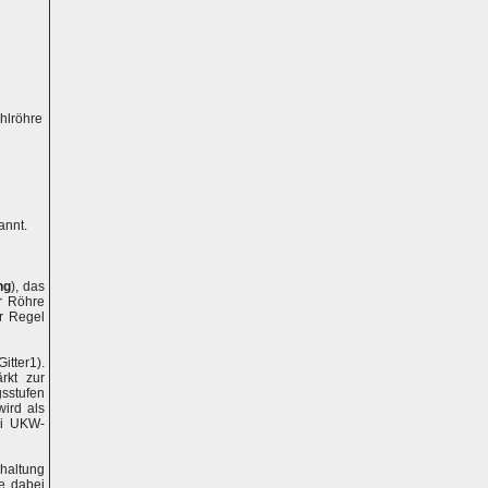
ahlröhre
annt.
ng
), das
er Röhre
r Regel
itter1).
rkt zur
gsstufen
wird als
ei UKW-
altung
le dabei