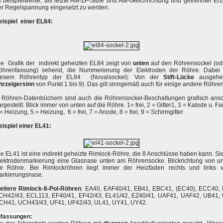
s beispielweise, als letzte AM-ZF-Stufe und AM-Gleichrichtung und getrennter E
er Regelspannung eingesetzt zu werden.
eispiel einer EL84:
ie Grafik der indirekt geheizten EL84 zeigt von
unten
auf den Röhrensockel (od
öhrenfassung) sehend, die Nummerierung der Elektroden der Röhre. Dabei g
iesem Röhrentyp der EL84 (Novalsockel): Von der
Stift-Lücke
ausgehe
hrzeigersinn
von Punkt 1 bis 9). Das gilt sinngemäß auch für einige andere Röhre
n Röhren-Datenbüchern sind auch die Röhrensockel-Beschaltungen grafisch ansc
rgestellt. Blick immer von unten auf die Röhre. 1= frei, 2 = Gitter1, 3 = Katode u. Fan
= Heizung, 5 = Heizung, 6 = frei, 7 = Anode, 8 = frei, 9 = Schirmgitter
eispiel einer EL41:
e EL41 ist eine indirekt geheizte Rimlock-Röhre, die 8 Anschlüsse haben kann. Sie
lektrodenmarkierung eine Glasnase unten am Röhrensocke. Blickrichtung von un
ie Röhre. Bei Rimlockröhren liegt immer der Heizfaden rechts und links 
arkierungsnase.
eitere Rimlock-8-Pol-Röhren
: EA40, EAF40/41, EB41, EBC41, (EC40), ECC40,
CH42/43, ECL113, EF40/41, EF42/43, EL41/42, EZ40/41. UAF41, UAF42, UB41,
CH41, UCH43/43, UF41, UF42/43, UL41, UY41, UY42.
fassungen: