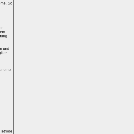
eme. So
en.
inem
htung
rn und
itter
er eine
Tetrode