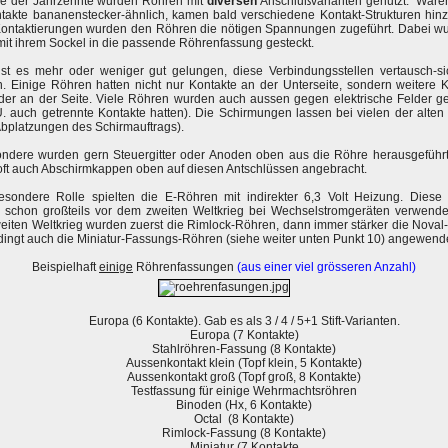
fe der Jahrzehnte wurden Röhren mit
diversen
Anschlußvarianten genutzt. Waren
takte bananenstecker-ähnlich, kamen bald verschiedene Kontakt-Strukturen hinz
Kontaktierungen wurden den Röhren die nötigen Spannungen zugeführt. Dabei wu
it ihrem Sockel in die passende Röhrenfassung gesteckt.
ist es mehr oder weniger gut gelungen, diese Verbindungsstellen vertausch-si
.
Einige Röhren hatten nicht nur Kontakte an der Unterseite, sondern weitere 
der an der Seite. Viele Röhren wurden auch aussen gegen elektrische Felder ge
U. auch getrennte Kontakte hatten). Die Schirmungen lassen bei vielen der alte
bplatzungen des Schirmauftrags).
ondere wurden gern Steuergitter oder Anoden oben aus die Röhre herausgeführt
ft auch Abschirmkappen oben auf diesen Antschlüssen angebracht.
esondere Rolle spielten die E-Röhren mit indirekter 6,3 Volt Heizung. Diese
 schon großteils vor dem zweiten Weltkrieg bei Wechselstromgeräten verwende
iten Weltkrieg wurden zuerst die Rimlock-Röhren, dann immer stärker die Nova
ingt auch die Miniatur-Fassungs-Röhren (siehe weiter unten Punkt 10) angewende
Beispielhaft
einige
Röhrenfassungen
(aus einer viel grösseren Anzahl)
Europa (6 Kontakte). Gab es als 3 / 4 / 5+1 Stift-Varianten.
Europa (7 Kontakte)
Stahlröhren-Fassung (8 Kontakte)
Aussenkontakt klein (Topf klein, 5 Kontakte)
Aussenkontakt groß (Topf groß, 8 Kontakte)
Testfassung für einige Wehrmachtsröhren
Binoden (Hx, 6 Kontakte)
Octal (8 Kontakte)
Rimlock-Fassung (8 Kontakte)
Miniatur (7 Kontakte