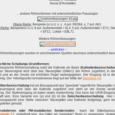
Noval (9 Kontakte)
... andere Röhrenformen mit unterschiedlichen Fassungen
Obere Reihe
, Beispiele (v.l.n.r): x, x , 4 pol. RE084, x, 7 pol. AK1.
 Reihe
, Beispiele(v.l.n.r): 8 pol. Außenkontakt = AL4, 5 pol. Außenkontakt = EY2, St
= EF12, Loktal = EBL71.
Weitere Röhrenfassungen:
-- anklicken --
Röhrenfassungen wurden in verschiedenen Quellen durchaus unterschiedlich ben
chliche Schaltungs-Grundformen:
klassische Röhrenschaltung nutzt die Kathode als Basis (
Kathodenbasisschaltu
as Steuersignal wird über das Steuergitter (Gitter1) der Röhre zugeführt, in d
rkt und an der Anode mit erhöhtem Pegel weitergegeben. Der Eingang ist in de
ig. Der Arbeitspunkt normalerweise liegt auf der Mitte der
Kennlinie (A)
.
Gitterbasisschaltung
hat als Bezugspunkt das "geerdete" eigentliche Steuergitter (G
euersignal wird über die Kathode zugeführt und steht an der Anode verstä
ng. Der Stufeneingang ist dabei relativ niederohmig. Das kann bei UKW-Eingan
haft sein. Eine Variante von (a) und (b) ist die
Zwischenbasisschaltung
. Hier 
bezugspunkt eine Stelle zwischen Steuergitter und Kathode festgelegt, gern b
steilen genutzt.
modulierten oder FM-modulierten Senderstufen
kann die Gitterbasissch
tspunkt C
) vorteilhaft sein, das Gitter als "geerdete" Basis zu verwenden. Vortei