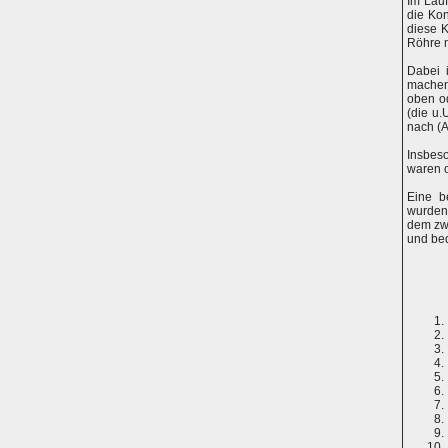
Im Lau
die Kon
diese 
Röhre m
Dabei 
machen
oben o
(die u.
nach (A
Insbes
waren o
Eine b
wurden
dem zwe
und bed