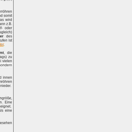
orröhren
nd somit
Das wird
ann z.B.
f- oder
gleich)
er
des
ufen ist
ier
.
rmt
, die
ags) zu
i vielen
sondern
rd innen
umröhren
nieder.
größe,
n. Eine
eeignet.
ls eine
esehen