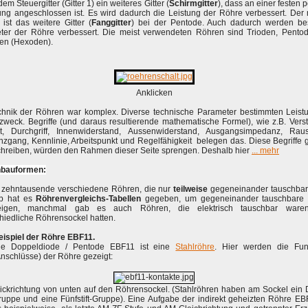
em Steuergitter (Gitter 1) ein weiteres Gitter (
Schirmgitter
), dass an einer festen p
ng angeschlossen ist. Es wird dadurch die Leistung der Röhre verbessert. Der 
 ist das weitere Gitter (
Fanggitter
) bei der Pentode. Auch dadurch werden be
ter der Röhre verbessert. Die meist verwendeten Röhren sind Trioden, Pento
en (Hexoden).
Anklicken
chnik der Röhren war komplex. Diverse technische Parameter bestimmten Leist
zweck. Begriffe (und daraus resultierende mathematische Formel), wie z.B. Vers
eit, Durchgriff, Innenwiderstand, Aussenwiderstand, Ausgangsimpedanz, Raus
zgang, Kennlinie, Arbeitspunkt und Regelfähigkeit belegen das. Diese Begriffe
chreiben, würden den Rahmen dieser Seite sprengen. Deshalb hier
... mehr
bauformen:
 zehntausende verschiedene Röhren, die nur
teilweise
gegeneinander tauschbar
b hat es
Röhrenvergleichs-Tabellen
gegeben, um gegeneinander tauschbare
eigen, manchmal gab es auch Röhren, die elektrisch tauschbar ware
hiedliche Röhrensockel hatten.
eispiel der Röhre EBF11.
ie Doppeldiode / Pentode EBF11 ist eine
Stahlröhre
. Hier werden die Fun
Anschlüsse) der Röhre gezeigt:
lickrichtung von unten auf den Röhrensockel. (Stahlröhren haben am Sockel ein Dr
ruppe und eine Fünfstift-Gruppe). Eine Aufgabe der indirekt geheizten Röhre E