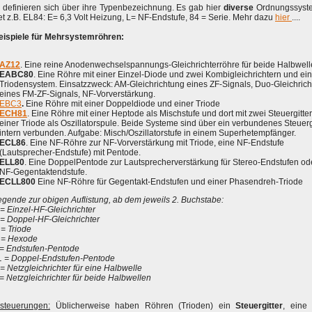
definieren sich über ihre Typenbezeichnung. Es gab hier
diverse
Ordnungssyst
t z.B. EL84: E= 6,3 Volt Heizung, L= NF-Endstufe, 84 = Serie. Mehr dazu
hier
....
eispiele für Mehrsystemröhren:
AZ12
. Eine reine Anodenwechselspannungs-Gleichrichterröhre für beide Halbwell
EABC80
. Eine Röhre mit einer Einzel-Diode und zwei Kombigleichrichtern und e
Triodensystem. Einsatzzweck: AM-Gleichrichtung eines ZF-Signals, Duo-Gleichric
eines FM-ZF-Signals, NF-Vorverstärkung.
EBC3
.
Eine Röhre mit einer Doppeldiode und einer Triode
ECH81
. Eine Röhre mit einer Heptode als Mischstufe und dort mit zwei Steuergitte
einer Triode als Oszillatorspule. Beide Systeme sind über ein verbundenes Steuerg
intern verbunden. Aufgabe: Misch/Oszillatorstufe in einem Superhetempfänger.
ECL86
. Eine NF-Röhre zur NF-Vorverstärkung mit Triode, eine NF-Endstufe
(Lautsprecher-Endstufe) mit Pentode.
ELL80
. Eine DoppelPentode zur Lautsprecherverstärkung für Stereo-Endstufen od
NF-Gegentaktendstufe.
ECLL800
Eine NF-Röhre für Gegentakt-Endstufen und einer Phasendreh-Triode
egende zur obigen Auflistung, ab dem jeweils 2. Buchstabe:
= Einzel-HF-Gleichrichter
 = Doppel-HF-Gleichrichter
 = Triode
 = Hexode
 = Endstufen-Pentode
L = Doppel-Endstufen-Pentode
= Netzgleichrichter für eine Halbwelle
= Netzgleichrichter für beide Halbwellen
steuerungen:
Üblicherweise haben Röhren (Trioden) ein
Steuergitter
, eine 