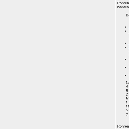
Röhren 
bedeute
B
L
A 
B
C
H
L
L
Y 
Z 
Röhren