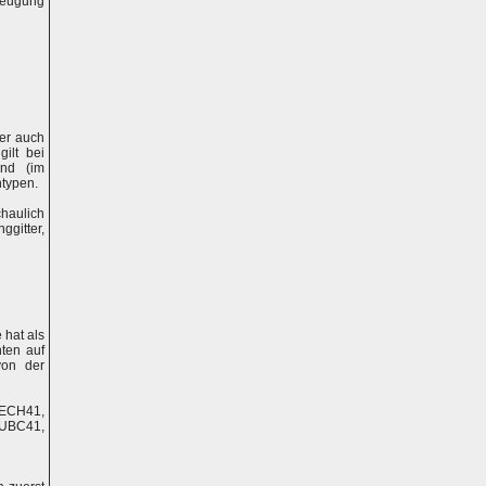
rzeugung
er auch
ilt bei
nd (im
ntypen.
haulich
ggitter,
 hat als
ten auf
von der
 ECH41,
 UBC41,