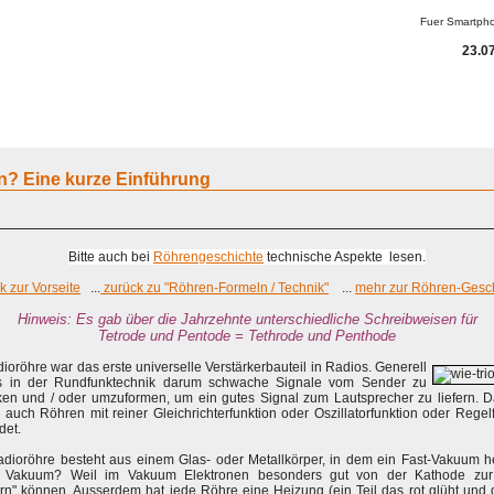
Fuer Smartph
23.07
ammeln
A - G
H - P
R - Z
KOMPENDIUM
Detektor
Anderes
n? Eine kurze Einführung
Bitte auch bei
Röhrengeschichte
technische Aspekte lesen.
k zur Vorseite
...
zurück zu "Röhren-Formeln / Technik"
...
mehr zur Röhren-Gesc
Hinweis: Es gab über die Jahrzehnte unterschiedliche Schreibweisen für
Tetrode und Pentode = Tethrode und Penthode
ioröhre war das erste universelle Verstärkerbauteil in Radios. Generell
s in der Rundfunktechnik darum schwache Signale vom Sender zu
rken und / oder umzuformen, um ein gutes Signal zum Lautsprecher zu liefern. 
auch Röhren mit reiner Gleichrichterfunktion oder Oszillatorfunktion oder Regel
det.
dioröhre besteht aus einem Glas- oder Metallkörper, in dem ein Fast-Vakuum h
Vakuum? Weil im Vakuum Elektronen besonders gut von der Kathode zu
n" können. Ausserdem hat jede Röhre eine Heizung (ein Teil das rot glüht und