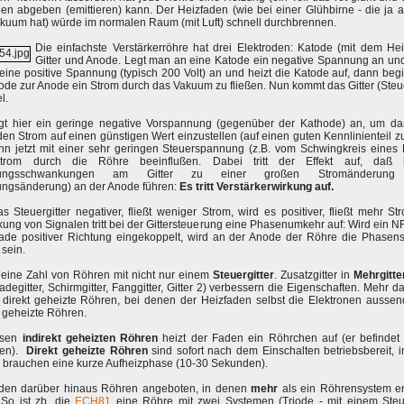
en abgeben (emittieren) kann. Der Heizfaden (wie bei einer Glühbirne - die ja 
kuum hat) würde im normalen Raum (mit Luft) schnell durchbrennen.
Die einfachste Verstärkerröhre hat drei Elektroden: Katode (mit dem Hei
Gitter und Anode. Legt man an eine Katode ein negative Spannung an un
ine positive Spannung (typisch 200 Volt) an und heizt die Katode auf, dann beg
ode zur Anode ein Strom durch das Vakuum zu fließen. Nun kommt das Gitter (Steue
l.
gt hier ein geringe negative Vorspannung (gegenüber der Kathode) an, um da
den Strom auf einen günstigen Wert einzustellen (auf einen guten Kennlinienteil z
nn jetzt mit einer sehr geringen Steuerspannung (z.B. vom Schwingkreis eines 
rom durch die Röhre beeinflußen. Dabei tritt der Effekt auf, daß k
ungsschwankungen am Gitter zu einer großen Stromänderung
ngsänderung) an der Anode führen:
Es tritt Verstärkerwirkung auf.
s Steuergitter negativer, fließt weniger Strom, wird es positiver, fließt mehr St
kung von Signalen tritt bei der Gittersteuerung eine Phasenumkehr auf: Wird ein N
rade positiver Richtung eingekoppelt, wird an der Anode der Röhre die Phasens
 sein.
 eine Zahl von Röhren mit nicht nur einem
Steuergitter
. Zusatzgitter in
Mehrgitte
degitter, Schirmgitter, Fanggitter, Gitter 2) verbessern die Eigenschaften. Mehr 
 direkt geheizte Röhren, bei denen der Heizfaden selbst die Elektronen ausse
t geheizte Röhren.
esen
indirekt geheizten Röhren
heizt der Faden ein Röhrchen auf (er befindet 
hen).
Direkt geheizte Röhren
sind sofort nach dem Einschalten betriebsbereit, i
 brauchen eine kurze Aufheizphase (10-30 Sekunden).
den darüber hinaus Röhren angeboten, in denen
mehr
als ein Röhrensystem en
 So ist zb. die
ECH81
eine Röhre mit zwei Systemen (Triode - mit einem Steuer