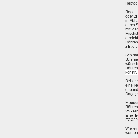
Heptode
Regeln
oder ZF
in Abhä
durch S
mit de
Mischs
erreic
Röhrent
z.B. d
Schirm
Schirm
wünsch
Röhre
konstru
Bei der
eine kl
gebun
Dagegen
Freque
Röhren
Volksem
Eine E
ECC20
Wie ei
werden