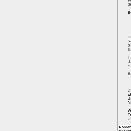
e
d
B
D
R
d
U
I
da
4 
B
Di
E
d
M
W
E
U
Röhren