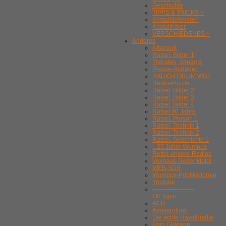
Geschichte
TIPPS & TRICKS >
Kristalldetekoren
Kristallhörer
VERSCHIEDENES >
Anderes
Altamont
Rätsel. Bilder 1
Flatrates, Streams
Presse-Anfragen
RADIO-FORUM WGF
Radio-Puzzle
Rätsel. Bilder 2
Rätsel. Bilder 3
Rätsel. Bilder 4
Rätsel 90 Jahre
Rätsel. Person 1
Rätsel. Technik 1
Rätsel. Technik 2
Rätsel. Geschichte 1
.. 25 Jahre Wumpus
Rettet-unsere-Radios
Voxhaus-Gedenktafel
WEB-SDR
Wumpus-Publikationen
Youtube
---------------------
Off Topic
ACR
Amateurfunk
Die echte Havelquelle
Foto-Galerien