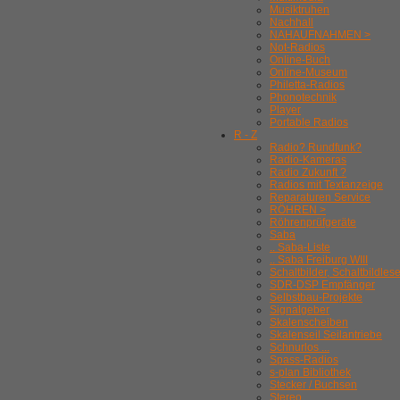
Musiktruhen
Nachhall
NAHAUFNAHMEN >
Not-Radios
Online-Buch
Online-Museum
Philetta-Radios
Phonotechnik
Player
Portable Radios
R - Z
Radio? Rundfunk?
Radio-Kameras
Radio Zukunft ?
Radios mit Textanzeige
Reparaturen Service
RÖHREN >
Röhrenprüfgeräte
Saba
.. Saba-Liste
.. Saba Freiburg WIII
Schaltbilder, Schaltbildles
SDR-DSP Empfänger
Selbstbau-Projekte
Signalgeber
Skalenscheiben
Skalenseil Seilantriebe
Schnurlos ...
Spass-Radios
s-plan Bibliothek
Stecker / Buchsen
Stereo