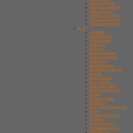
Sammlerpreise
Sammlung geerbt?
Spass-Radios
TIPPS & TRICKS >
Versicherungswert
Warum Sammeln?
A - G
Abgleich
Akku/Batterien
Amateurfunk
Antennen
Art Deco
Audion-Bauplan
Audion-Varianten
Autoradios
Bakelit-Radios
Bauteile / Aussehen
Begriffe
Bittorf & Funke
Boy's Radios
DAB DAB+ DRM
DAB-Fernempfang
Design
Digitales Radio
Drahtfunk
DSP-SDR Empfaenger
Dyne
DX Weltweit hören
Eisenlos
Farbfernsehen
Fernbedienungen
Fernseh-Ton