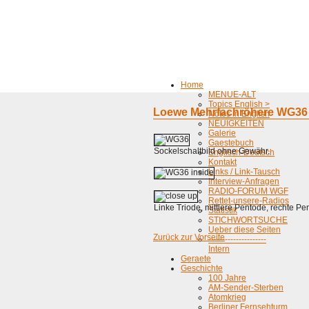
Home
MENUE-ALT
Topics English >
Loewe Mehrfachröhere WG36
Notes in English
NEUIGKEITEN
Galerie
Gaestebuch
Sockelschaltbild ohne Gewähr.
Englisch-Deutsch
Kontakt
Links / Link-Tausch
Interview-Anfragen
RADIO-FORUM WGF
Rettet-unsere-Radios
Linke Triode, mittlere Pentode, rechte Pe
Statistik
STICHWORTSUCHE
Ueber diese Seiten
Zurück zur Vorseite
---------------------
Intern
Geraete
Geschichte
100 Jahre
AM-Sender-Sterben
Atomkrieg
Berliner Fernsehturm