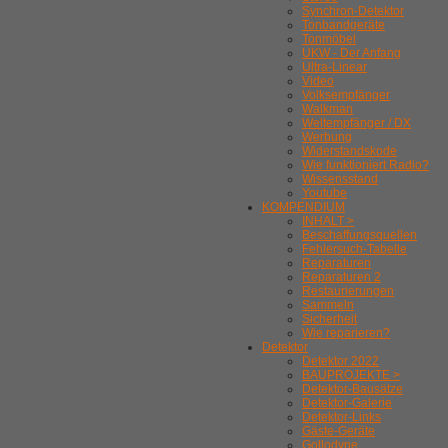
Synchron-Detektor
Tonbandgeräte
Tonmöbel
UKW - Der Anfang
Ultra-Linear
Video
Volksempfänger
Walkman
Weltempfänger / DX
Werbung
Widerstandskode
Wie funktioniert Radio?
Wissensstand
Youtube
KOMPENDIUM
INHALT >
Beschaffungsquellen
Fehlersuch-Tabelle
Reparaturen
Reparaturen 2
Restaurierungen
Sammeln
Sicherheit
Wie reparieren?
Detektor
Detektor 2022
BAUPROJEKTE >
Detektor-Bausätze
Detektor-Galerie
Detektor-Links
Gäste-Geräte
Gollodyne