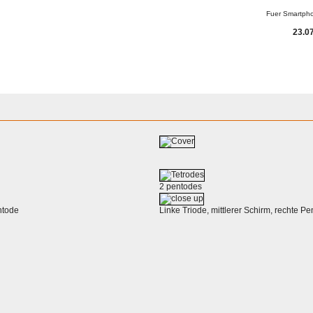
Fuer Smartph
23.07
2 pentodes
ntode
Linke Triode, mittlerer Schirm, rechte P