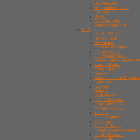
GEFAHREN !
Gegentaktendstufen
Geographic
GFGF
Gerätegruppen
Gittervorspannung
H - P
HALBLEITER >
Heinzelmann
HF-Vorstufe
Ingelen Geographic
Internet-Radio
Interessante Radios
iPhone, Smartphones, usw
Kamera-Radios
Klangregelung
Knoepfe
Kommunikations-Empfäng
Kopfhörer
Kraftwerk
Belamie
Lautsprecher
Letzte AM-Sender
Loop-Antennen
Membra-Katalog
Messen
MHG-Schaltung
Mikrofone
Miniatur-Radios
Modern-zu-alt Verbinden
Morphy Richards
Multimedia