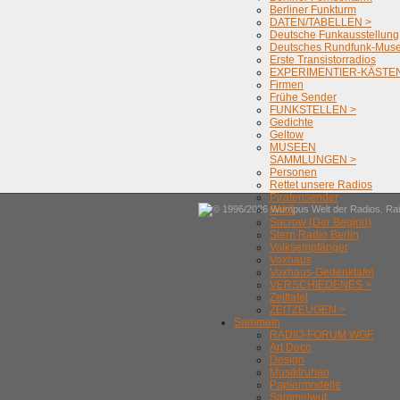
Berliner Funkturm
DATEN/TABELLEN >
Deutsche Funkausstellung
Deutsches Rundfunk-Mus
Erste Transistorradios
EXPERIMENTIER-KÄSTEN
Firmen
Frühe Sender
FUNKSTELLEN >
Gedichte
Geltow
MUSEEN
SAMMLUNGEN >
Personen
Rettet unsere Radios
Piratensender
© 1996/2026 Wumpus Welt der Radios. Rain
RIAS
Sacrow (Der Beginn)
Stern Radio Berlin
Volksempfänger
Voxhaus
Voxhaus-Gedenktafel
VERSCHIEDENES >
Zeittafel
ZEITZEUGEN >
Sammeln
RADIO-FORUM WGF
Art Deco
Design
Musiktruhen
Papiermodelle
Sammelwut