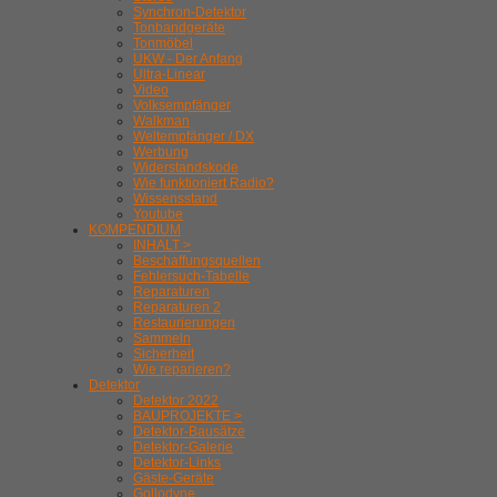
Synchron-Detektor
Tonbandgeräte
Tonmöbel
UKW - Der Anfang
Ultra-Linear
Video
Volksempfänger
Walkman
Weltempfänger / DX
Werbung
Widerstandskode
Wie funktioniert Radio?
Wissensstand
Youtube
KOMPENDIUM
INHALT >
Beschaffungsquellen
Fehlersuch-Tabelle
Reparaturen
Reparaturen 2
Restaurierungen
Sammeln
Sicherheit
Wie reparieren?
Detektor
Detektor 2022
BAUPROJEKTE >
Detektor-Bausätze
Detektor-Galerie
Detektor-Links
Gäste-Geräte
Gollodyne