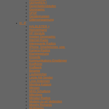
GEFAHREN !
Gegentaktendstufen
Geographic
GFGF
Gerätegruppen
Gittervorspannung
H - P
HALBLEITER >
Heinzelmann
HF-Vorstufe
Ingelen Geographic
Internet-Radio
Interessante Radios
iPhone, Smartphones, usw.
Kamera-Radios
Klangregelung
Knoepfe
Kommunikations-Empfänger
Kopfhörer
Kraftwerk
Belamie
Lautsprecher
Letzte AM-Sender
Loop-Antennen
Membra-Katalog
Messen
MHG-Schaltung
Mikrofone
Miniatur-Radios
Modern-zu-alt Verbinden
Morphy Richards
Multimedia