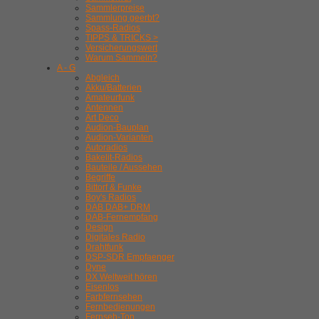
Sammlerpreise
Sammlung geerbt?
Spass-Radios
TIPPS & TRICKS >
Versicherungswert
Warum Sammeln?
A - G
Abgleich
Akku/Batterien
Amateurfunk
Antennen
Art Deco
Audion-Bauplan
Audion-Varianten
Autoradios
Bakelit-Radios
Bauteile / Aussehen
Begriffe
Bittorf & Funke
Boy's Radios
DAB DAB+ DRM
DAB-Fernempfang
Design
Digitales Radio
Drahtfunk
DSP-SDR Empfaenger
Dyne
DX Weltweit hören
Eisenlos
Farbfernsehen
Fernbedienungen
Fernseh-Ton