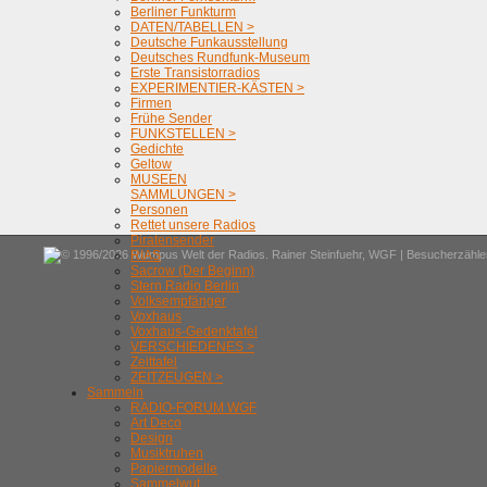
Berliner Funkturm
DATEN/TABELLEN >
Deutsche Funkausstellung
Deutsches Rundfunk-Museum
Erste Transistorradios
EXPERIMENTIER-KÄSTEN >
Firmen
Frühe Sender
FUNKSTELLEN >
Gedichte
Geltow
MUSEEN
SAMMLUNGEN >
Personen
Rettet unsere Radios
Piratensender
© 1996/2026 Wumpus Welt der Radios. Rainer Steinfuehr,
WGF
| Besucherzähler
RIAS
Sacrow (Der Beginn)
Stern Radio Berlin
Volksempfänger
Voxhaus
Voxhaus-Gedenktafel
VERSCHIEDENES >
Zeittafel
ZEITZEUGEN >
Sammeln
RADIO-FORUM WGF
Art Deco
Design
Musiktruhen
Papiermodelle
Sammelwut