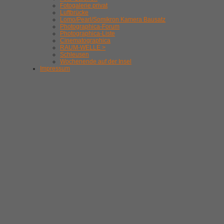
Fotogalerie privat
Luftbrücke
Lomo/Pearl/Somikron Kamera Bausatz
Photographica-Forum
Photographica-Liste
Cinematographica
RAUM-WELLE >
Schleusen
Wochenende auf der Insel
Impressum