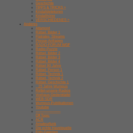
Geschichte
TIPPS & TRICKS >
Kristalldetekoren
Kristallhörer
VERSCHIEDENES >
Anderes
Altamont
Rätsel. Bilder 1
Flatrates, Streams
Presse-Anfragen
RADIO-FORUM WGF
Radio-Puzzle
Rätsel. Bilder 2
Rätsel. Bilder 3
Rätsel. Bilder 4
Rätsel 90 Jahre
Rätsel. Person 1
Rätsel. Technik 1
Rätsel. Technik 2
Rätsel. Geschichte 1
.. 25 Jahre Wumpus
Rettet-unsere-Radios
Voxhaus-Gedenktafel
WEB-SDR
Wumpus-Publikationen
Youtube
---------------------
Off Topic
ACR
Amateurfunk
Die echte Havelquelle
Foto-Galerien