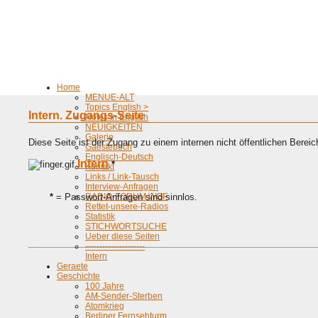
Home
MENUE-ALT
Topics English >
Intern. Zugangs-Seite
Notes in English
NEUIGKEITEN
Galerie
Diese Seite ist der Zugang zu einem internen nicht öffentlichen Bereic
Gaestebuch
Englisch-Deutsch
Intern
*
Kontakt
Links / Link-Tausch
Interview-Anfragen
*
= Passwort-Anfragen sind sinnlos.
RADIO-FORUM WGF
Rettet-unsere-Radios
Statistik
STICHWORTSUCHE
Ueber diese Seiten
---------------------
Intern
Geraete
Geschichte
100 Jahre
AM-Sender-Sterben
Atomkrieg
Berliner Fernsehturm