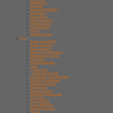
Musiktruhen
Nachhall
NAHAUFNAHMEN >
Not-Radios
Online-Buch
Online-Museum
Philetta-Radios
Phonotechnik
Player
Portable Radios
R - Z
Radio? Rundfunk?
Radio-Kameras
Radio Zukunft ?
Radios mit Textanzeige
Reparaturen Service
RÖHREN >
Röhrenprüfgeräte
Saba
.. Saba-Liste
.. Saba Freiburg WIII
Schaltbilder, Schaltbildlesen
SDR-DSP Empfänger
Selbstbau-Projekte
Signalgeber
Skalenscheiben
Skalenseil Seilantriebe
Schnurlos ...
Spass-Radios
s-plan Bibliothek
Stecker / Buchsen
Stereo