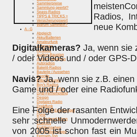
meistenC
Sammlerpreise
Sammlung geerbt?
Spass-Radios
Radios, I
TIPPS & TRICKS >
Versicherungswert
neue Kombi
Warum Sammeln?
A - G
Abgleich
Akku/Batterien
Amateurfunk
Digitalkameras?
Ja, wenn sie 
Antennen
Art Deco
Audion-Bauplan
/ oder Videos und / oder GPS-D
Audion-Varianten
Autoradios
Bakelit-Radios
Bauteile / Aussehen
Navis?
Ja, wenn sie z.B. einen
Begriffe
Bittorf & Funke
Boy's Radios
Game und / oder eine Radiofunk
DAB DAB+ DRM
DAB-Fernempfang
Design
Digitales Radio
Drahtfunk
Eine Folge der rasanten Entwic
DSP-SDR Empfaenger
Dyne
sehr schnelle Unmodernwerden
DX Weltweit hören
Eisenlos
Farbfernsehen
von 2005 ist schon fast ein M
Fernbedienungen
Fernseh-Ton