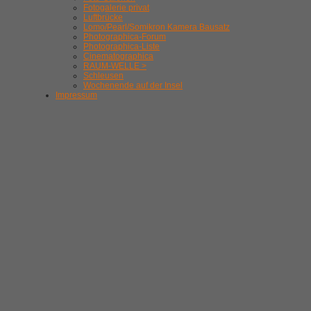
Fotogalerie privat
Luftbrücke
Lomo/Pearl/Somikron Kamera Bausatz
Photographica-Forum
Photographica-Liste
Cinematographica
RAUM-WELLE >
Schleusen
Wochenende auf der Insel
Impressum