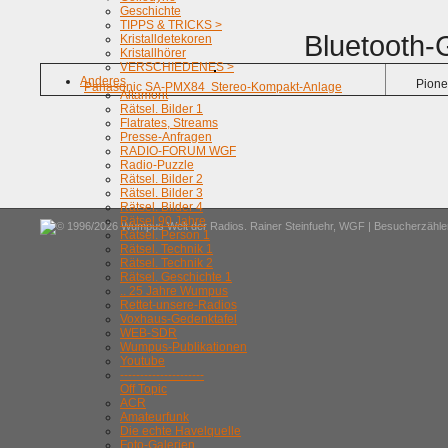
Geschichte
TIPPS & TRICKS >
Bluetooth-G
Kristalldetekoren
Kristallhörer
VERSCHIEDENES >
Anderes
Pion
Panasonic SA-PMX84 Stereo-Kompakt-Anlage
Altamont
Rätsel. Bilder 1
Flatrates, Streams
Presse-Anfragen
RADIO-FORUM WGF
Radio-Puzzle
Rätsel. Bilder 2
Rätsel. Bilder 3
Rätsel. Bilder 4
Rätsel 90 Jahre
© 1996/2026 Wumpus Welt der Radios. Rainer Steinfuehr,
WGF
| Besucherzähler
Rätsel. Person 1
Rätsel. Technik 1
Rätsel. Technik 2
Rätsel. Geschichte 1
.. 25 Jahre Wumpus
Rettet-unsere-Radios
Voxhaus-Gedenktafel
WEB-SDR
Wumpus-Publikationen
Youtube
---------------------
Off Topic
ACR
Amateurfunk
Die echte Havelquelle
Foto-Galerien