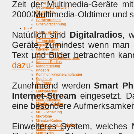
Zeit der Multimedia-Geräte mi
GEFAHREN !
Gegentaktendstufen
2000 Multimedia-Oldtimer und 
Geographic
GFGF
Gerätegruppen
Gittervorspannung
H - P
Natürlich sind
Digitalradios
, 
HALBLEITER >
Heinzelmann
HF-Vorstufe
Geräte, zumindest wenn man 
Ingelen Geographic
Internet-Radio
Text und Bilder betrachten ka
Interessante Radios
iPhone, Smartphones, usw.
Kamera-Radios
dazu
Klangregelung
Knoepfe
Kommunikations-Empfänger
Kopfhörer
Zunehmend werden
Smart Ph
Kraftwerk
Belamie
Lautsprecher
Internet-Stream
eingesetzt. D
Letzte AM-Sender
Loop-Antennen
eine besondere Aufmerksamkei
Membra-Katalog
Messen
MHG-Schaltung
Mikrofone
Miniatur-Radios
Einweiteres System, welches 
Modern-zu-alt Verbinden
Morphy Richards
Multimedia