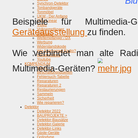
Blu
Synchron-Detektor
Tonbandgeräte
Tonmöbel
UKW - Der Anfang
Beispiele für Multimedi
Ultra-Linear
Video
Geräteausstellung
zu finden.
Volksempfänger
Walkman
Weltempfänger / DX
Werbung
Widerstandskode
Wie verbindet man alte Rad
Wie funktioniert Radio?
Wissensstand
Youtube
KOMPENDIUM
Multimedia-Geräten?
INHALT >
Beschaffungsquellen
Fehlersuch-Tabelle
Reparaturen
Reparaturen 2
Restaurierungen
Sammeln
Sicherheit
Wie reparieren?
Detektor
Detektor 2022
BAUPROJEKTE >
Detektor-Bausätze
Detektor-Galerie
Detektor-Links
Gäste-Geräte
Gollodyne