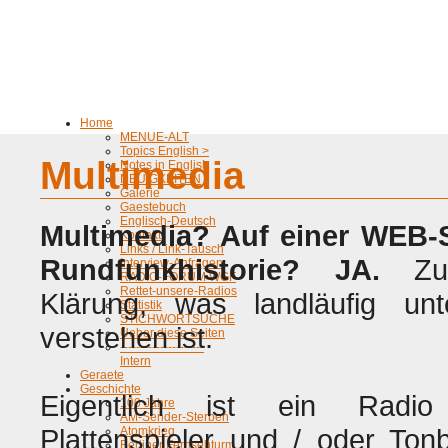
Home
MENUE-ALT
Topics English >
Multimedia
Notes in English
NEUIGKEITEN
Galerie
Gaestebuch
Englisch-Deutsch
Multimedia? Auf einer WEB-S
Kontakt
Links / Link-Tausch
Rundfunkhistorie? JA.
Zuer
Interview-Anfragen
RADIO-FORUM WGF
Rettet-unsere-Radios
Klärung, was landläufig unt
Statistik
STICHWORTSUCHE
verstehen ist.
Ueber diese Seiten
---------------------
Intern
Geraete
Geschichte
Eigentlich ist ein Radio
100 Jahre
AM-Sender-Sterben
Plattenspieler und / oder To
Atomkrieg
Berliner Fernsehturm