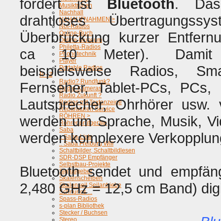
fördert ist
Bluetooth
. Das
Musiktruhen
Nachhall
drahtloses Übertragungssy
NAHAUFNAHMEN >
Not-Radios
Überbrückung kurzer Entfernu
Online-Buch
Online-Museum
Philetta-Radios
ca 10 Meter). Damit
Phonotechnik
Player
beispielsweise Radios, Sma
Portable Radios
R - Z
Radio? Rundfunk?
Fernseher, Tablet-PCs, PCs, 
Radio-Kameras
Radio Zukunft ?
Lautsprecher, Ohrhörer usw. 
Radios mit Textanzeige
Reparaturen Service
RÖHREN >
werden um Sprache, Musik, Vi
Röhrenprüfgeräte
Saba
werden komplexere Verkopplun
.. Saba-Liste
.. Saba Freiburg WIII
Schaltbilder, Schaltbildlesen
SDR-DSP Empfänger
Selbstbau-Projekte
Bluetooth sendet und empfä
Signalgeber
Skalenscheiben
2,480 GHz = 12,5 cm Band) digi
Skalenseil Seilantriebe
Schnurlos ...
Spass-Radios
s-plan Bibliothek
Stecker / Buchsen
Stereo