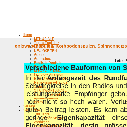
Home
MENUE-ALT
Topics English >
Honigwabenspulen, Korbbodenspulen, Spinnennetzs
Notes in English
NEUIGKEITEN
Galerie
Gaestebuch
Letzte 
Englisch-Deutsch
Verschiedene Bauformen von Sp
Kontakt
Links / Link-Tausch
Interview-Anfragen
In der
Anfangszeit des Rundf
RADIO-FORUM WGF
Rettet-unsere-Radios
Schwingkreise in den Radios un
Statistik
STICHWORTSUCHE
leistungsstarke Empfänger geba
Ueber diese Seiten
---------------------
noch nicht so hoch waren. Verlu
Intern
Geraete
guten Beitrag leisten. Es kam a
Geschichte
100 Jahre
geringer
Eigenkapazität
einse
AM-Sender-Sterben
Atomkrieg
Eigenkapazität, desto grös
Berliner Fernsehturm