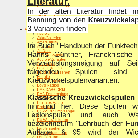
Literatur.
Sammlerpreise
Sammlung geerbt?
In der alten Literatur findet
Spass-Radios
TIPPS & TRICKS >
Bennung von den
Kreuzwickels
Versicherungswert
Warum Sammeln?
3 Varianten finden.
A - G
Abgleich
Akku/Batterien
Amateurfunk
Im Buch "Handbuch der Funktechn
Antennen
Art Deco
Hanns Günther, Franckh'sche 
Audion-Bauplan
Audion-Varianten
Verwechslungsneigung auf Sei
Autoradios
Bakelit-Radios
folgenden Spulen sin
Bauteile / Aussehen
Begriffe
Kreuzwickelspulenvarianten.
Bittorf & Funke
Boy's Radios
DAB DAB+ DRM
DAB-Fernempfang
Klassische Kreuzwickelspulen
.
Design
Digitales Radio
hin und her. Diese Spulen w
Drahtfunk
DSP-SDR Empfaenger
Ledionspulen und auch Wab
Dyne
DX Weltweit hören
bezeichnet.Im "Lehrbuch der Fun
Eisenlos
Farbfernsehen
Auflage, § 95 wird der Wick
Fernbedienungen
Fernseh-Ton