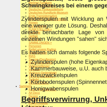
Berliner Funkturm
Schwingkreises bei einem geg
DATEN/TABELLEN >
Deutsche Funkausstellung
Deutsches Rundfunk-Museum
Erste Transistorradios
Zylinderspulen mit Wicklung an 
EXPERIMENTIER-KÄSTEN >
Firmen
eine weniger gute Lösung. Deshal
Frühe Sender
FUNKSTELLEN >
direkte benachbarte Lage vo
Gedichte
Geltow
einzelnen Windungen "sahen" sich
MUSEEN
SAMMLUNGEN >
Personen
Rettet unsere Radios
Es hatten sich damals folgende S
Piratensender
RIAS
Sacrow (Der Beginn)
Zylinderspulen (hohe Eigenkap
Stern Radio Berlin
Volksempfänger
Kammerbauweise, u.U. auch be
Voxhaus
Voxhaus-Gedenktafel
Kreuzwickelspulen
VERSCHIEDENES >
Zeittafel
Korbbodenspulen (Spinnennet
ZEITZEUGEN >
Sammeln
Honigwabenspulen
RADIO-FORUM WGF
Art Deco
Design
Begriffsverwirrung, Unk
Musiktruhen
Papiermodelle
Sammelwut