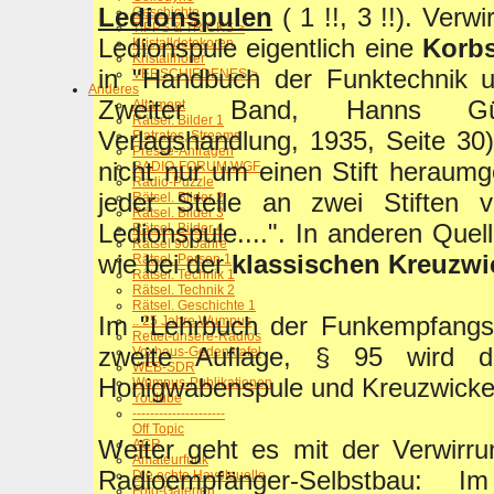
Ledionspulen
( 1 !!, 3 !!). Verwi
Geschichte
TIPPS & TRICKS >
Ledionspule eigentlich eine
Korb
Kristalldetekoren
Kristallhörer
in "Handbuch der Funktechnik u
VERSCHIEDENES >
Anderes
Zweiter Band, Hanns Günt
Altamont
Rätsel. Bilder 1
Verlagshandlung, 1935, Seite 30)
Flatrates, Streams
Presse-Anfragen
nicht nur um einen Stift heraumg
RADIO-FORUM WGF
Radio-Puzzle
jeder Stelle an zwei Stiften vo
Rätsel. Bilder 2
Rätsel. Bilder 3
Ledionspule....". In anderen Quel
Rätsel. Bilder 4
Rätsel 90 Jahre
wie bei der
klassischen Kreuzwi
Rätsel. Person 1
Rätsel. Technik 1
Rätsel. Technik 2
Rätsel. Geschichte 1
Im "Lehrbuch der Funkempfangst
.. 25 Jahre Wumpus
Rettet-unsere-Radios
zweite Auflage, § 95 wird de
Voxhaus-Gedenktafel
WEB-SDR
Honigwabenspule und Kreuzwickel
Wumpus-Publikationen
Youtube
---------------------
Off Topic
Weiter geht es mit der Verwirr
ACR
Amateurfunk
Radioempfänger-Selbstbau: I
Die echte Havelquelle
Foto-Galerien