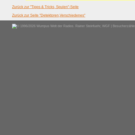
Zurück zur "Tipps & Tricks, Spulen"-Seite
Zurück zur Seite "Detektoren,Verschiedenes"
© 1996/2026 Wumpus Welt der Radios. Rainer Steinfuehr,
WGF
| Besucherzähler