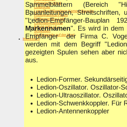
Sammelblättern (Bereich "Hi
Fotogalerie privat
Luftbrücke
Bauanleitungen, Streitschriften,
Lomo/Pearl/Somikron Kamera Bausatz
Photographica-Forum
"Ledion-Empfänger-Bauplan 1
Photographica-Liste
Cinematographica
Markennamen
". Es wird in dem
RAUM-WELLE >
Schleusen
Empfänger der Firma C. Vogel
Wochenende auf der Insel
Impressum
werden mit dem Begriff "Ledio
gezeigten Spulen sehen aber ni
aus.
Ledion-Former. Sekundärseiti
Ledion-Oszillator. Oszillator-
Ledion-Ultraoszillator. Oszill
Ledion-Schwenkkoppler. Für
Ledion-Antennenkoppler