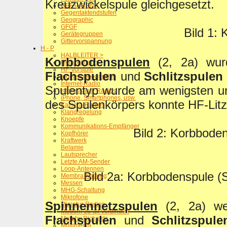
Kreuzwickelspule gleichgesetzt.
GEFAHREN !
Gegentaktendstufen
Geographic
GFGF
Bild 1: 
Gerätegruppen
Gittervorspannung
H - P
HALBLEITER >
Korbbodenspulen
(2, 2a) wur
Heinzelmann
HF-Vorstufe
Flachspulen
und
Schlitzspulen
Ingelen Geographic
Internet-Radio
Spulentyp wurde am wenigsten unt
Interessante Radios
iPhone, Smartphones, usw.
des Spulenkörpers konnte HF-Lit
Kamera-Radios
Klangregelung
Knoepfe
Kommunikations-Empfänger
Bild 2: Korbbode
Kopfhörer
Kraftwerk
Belamie
Lautsprecher
Letzte AM-Sender
Loop-Antennen
Bild 2a: Korbbodenspule (
Membra-Katalog
Messen
MHG-Schaltung
Mikrofone
Spinnennetzspulen
(2, 2a) w
Miniatur-Radios
Modern-zu-alt Verbinden
Flachspulen
und
Schlitzspule
Morphy Richards
Multimedia