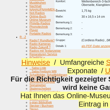
Komfort:
Wellenbereich-3-fach
Musiktruhen
Oberseite, Klangble
Nachhall
NAHAUFNAHMEN >
Gewicht:
1,75 kg
Not-Radios
Online-Buch
Maße:
30 x 16,5 x 14 cm
Online-Museum
Bemerkung 1:
-
Philetta-Radios
Phonotechnik
Bemerkung 2:
-
Player
Portable Radios
Bemerkung 3:
-
R - Z
Gruppe:
(Cordless Radio) , (M
Radio? Rundfunk?
Radio-Kameras
Details 1:
als PDF-Datei anzeige
Radio Zukunft ?
Radios mit Textanzeige
Reparaturen Service
RÖHREN >
Hinweise
/ Umfangreiche
S
Röhrenprüfgeräte
Saba
.. Saba-Liste
Exponate /
U
.. Saba Freiburg WIII
Schaltbilder, Schaltbildlesen
Für die Richtigkeit gezeigter
SDR-DSP Empfänger
Selbstbau-Projekte
wird keine G
Signalgeber
Skalenscheiben
Skalenseil Seilantriebe
Hat Ihnen das Online-Museu
Schnurlos ...
Spass-Radios
Eintrag i
s-plan Bibliothek
Stecker / Buchsen
Stereo