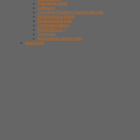
Fotogalerie privat
Luftbrücke
Lomo/Pearl/Somikron Kamera Bausatz
Photographica-Forum
Photographica-Liste
Cinematographica
RAUM-WELLE >
Schleusen
Wochenende auf der Insel
Impressum