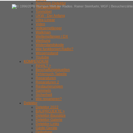
Synchron-Detektor
© 1996/2026 Wumpus Welt der Radios. Rainer Steinfuehr,
WGF
| Besucherzähler
Tonbandgeräte
Tonmöbel
UKW - Der Anfang
Ultra-Linear
Video
Volksempfänger
Walkman
Weltempfänger / DX
Werbung
Widerstandskode
Wie funktioniert Radio?
Wissensstand
Youtube
KOMPENDIUM
INHALT >
Beschaffungsquellen
Fehlersuch-Tabelle
Reparaturen
Reparaturen 2
Restaurierungen
Sammeln
Sicherheit
Wie reparieren?
Detektor
Detektor 2022
BAUPROJEKTE >
Detektor-Bausätze
Detektor-Galerie
Detektor-Links
Gäste-Geräte
Gollodyne