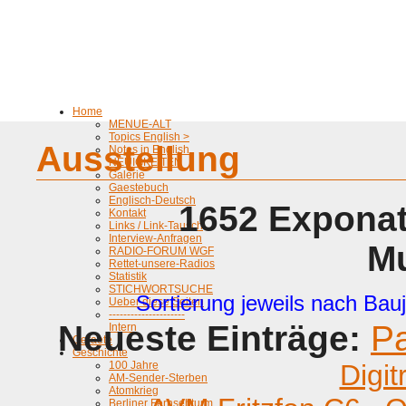
Home
MENUE-ALT
Topics English >
Ausstellung
Notes in English
NEUIGKEITEN
Galerie
Gaestebuch
Englisch-Deutsch
1652 Exponat
Kontakt
Links / Link-Tausch
Interview-Anfragen
M
RADIO-FORUM WGF
Rettet-unsere-Radios
Statistik
STICHWORTSUCHE
Sortierung jeweils nach Bauj
Ueber diese Seiten
---------------------
Neueste Einträge:
P
Intern
Geraete
Geschichte
100 Jahre
Digit
AM-Sender-Sterben
Atomkrieg
Berliner Fernsehturm