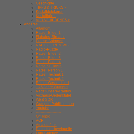
Geschichte
TIPPS & TRICKS >
Kristalldetekoren
Kristallhörer
VERSCHIEDENES >
Anderes
Altamont
Rätsel. Bilder 1
Flatrates, Streams
Presse-Anfragen
RADIO-FORUM WGF
Radio-Puzzle
Rätsel. Bilder 2
Rätsel. Bilder 3
Rätsel. Bilder 4
Rätsel 90 Jahre
Rätsel. Person 1
Rätsel. Technik 1
Rätsel. Technik 2
Rätsel. Geschichte 1
.. 25 Jahre Wumpus
Rettet-unsere-Radios
Voxhaus-Gedenktafel
WEB-SDR
Wumpus-Publikationen
Youtube
---------------------
Off Topic
ACR
Amateurfunk
Die echte Havelquelle
Foto-Galerien