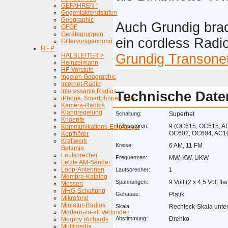
GEFAHREN !
Gegentaktendstufen
Geographic
Auch Grundig brac
GFGF
Gerätegruppen
ein cordless Radi
Gittervorspannung
H - P
Grundig Transone
HALBLEITER >
Heinzelmann
HF-Vorstufe
Ingelen Geographic
Internet-Radio
Interessante Radios
Technische Date
iPhone, Smartphones, usw.
Kamera-Radios
Klangregelung
Schaltung:
Superhet
Knoepfe
Transistoren:
9 (OC615, OC615, AF
Kommunikations-Empfänger
OC602, OC604, AC10
Kopfhörer
Kraftwerk
Kreise:
6 AM, 11 FM
Belamie
Lautsprecher
Frequenzen:
MW, KW, UKW
Letzte AM-Sender
Loop-Antennen
Lautsprecher:
1
Membra-Katalog
Spannungen:
9 Volt (2 x 4,5 Volt fl
Messen
MHG-Schaltung
Gehäuse:
Platik
Mikrofone
Miniatur-Radios
Skala:
Rechteck-Skala unten
Modern-zu-alt Verbinden
Abstimmung:
Drehko
Morphy Richards
Multimedia