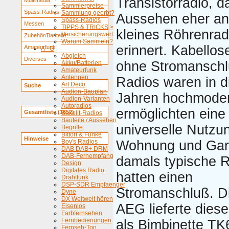
Transistorradio, 
Multimedia
Sammlerpreise
Spass-Radios
Sammlung geerbt?
Aussehen eher an
Spass-Radios
Messen
TIPPS & TRICKS >
kleines Röhrenrad
Versicherungswert
Zubehör/Bauteile
Warum Sammeln?
erinnert. Kabellos
Amateurfunk
A - G
Abgleich
Diverses
ohne Stromanschl
Akku/Batterien
Amateurfunk
Antennen
Radios waren in d
Art Deco
Suche
Audion-Bauplan
Jahren hochmode
Audion-Varianten
Autoradios
ermöglichten eine
Gesamtliste (1652)
Bakelit-Radios
Bauteile / Aussehen
universelle Nutzun
Begriffe
Bittorf & Funke
Hinweise
Boy's Radios
Wohnung und Gar
DAB DAB+ DRM
DAB-Fernempfang
damals typische 
Design
Digitales Radio
hatten einen
Drahtfunk
DSP-SDR Empfaenger
Stromanschluß. D
Dyne
DX Weltweit hören
AEG lieferte dies
Eisenlos
Farbfernsehen
Fernbedienungen
als Bimbinette TK
Fernseh-Ton