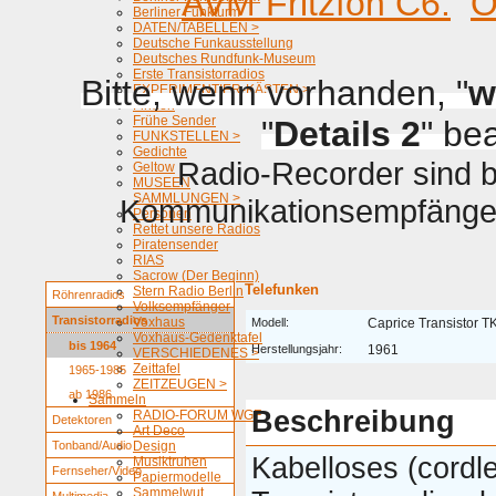
AVM Fritzfon C6.
O
Berliner Funkturm
DATEN/TABELLEN >
Deutsche Funkausstellung
Deutsches Rundfunk-Museum
Erste Transistorradios
Bitte, wenn vorhanden, "
w
EXPERIMENTIER-KÄSTEN >
Firmen
Frühe Sender
"
Details 2
" be
FUNKSTELLEN >
Gedichte
Radio-Recorder sind be
Geltow
MUSEEN
SAMMLUNGEN >
Kommunikationsempfänger 
Personen
Rettet unsere Radios
Piratensender
RIAS
Sacrow (Der Beginn)
Telefunken
Stern Radio Berlin
Röhrenradios
Volksempfänger
Transistorradios
Voxhaus
Modell:
Caprice Transistor 
Voxhaus-Gedenktafel
bis 1964
Herstellungsjahr:
1961
VERSCHIEDENES >
Zeittafel
1965-1985
ZEITZEUGEN >
ab 1986
Sammeln
Beschreibung
RADIO-FORUM WGF
Detektoren
Art Deco
Tonband/Audio
Design
Kabelloses (cordl
Musiktruhen
Fernseher/Video
Papiermodelle
Sammelwut